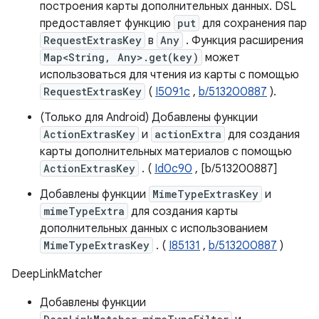
построения карты дополнительных данных. DSL
предоставляет функцию
put
для сохранения пар
RequestExtrasKey
в
Any
. Функция расширения
Map<String, Any>.get(key)
может
использоваться для чтения из карты с помощью
RequestExtrasKey
(
I5091c
,
b/513200887
).
(Только для Android) Добавлены функции
ActionExtrasKey
и
actionExtra
для создания
карты дополнительных материалов с помощью
ActionExtrasKey
. (
Id0c90
, [b/513200887]
Добавлены функции
MimeTypeExtrasKey
и
mimeTypeExtra
для создания карты
дополнительных данных с использованием
MimeTypeExtrasKey
. (
I85131
,
b/513200887
)
DeepLinkMatcher
Добавлены функции