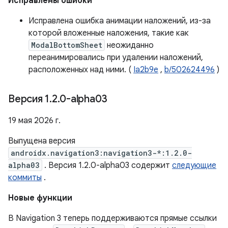
Исправлены ошибки
Исправлена ​​ошибка анимации наложений, из-за
которой вложенные наложения, такие как
ModalBottomSheet
неожиданно
переанимировались при удалении наложений,
расположенных над ними. (
Ia2b9e
,
b/502624496
)
Версия 1
.
2
.
0-alpha03
19 мая 2026 г.
Выпущена версия
androidx.navigation3:navigation3-*:1.2.0-
alpha03
. Версия 1.2.0-alpha03 содержит
следующие
коммиты
.
Новые функции
В Navigation 3 теперь поддерживаются прямые ссылки