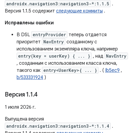
androidx.navigation3:navigation3-*:1.1.5
.
Версия 1.1.5 содержит
следующие коммиты
.
Исправлены ошибки
В DSL
entryProvider
теперь отдается
приоритет
NavEntry
созданному с
использованием экземпляра ключа, например
entry(key = userKey) { ... }
, над
NavEntry
, созданным с использованием класса ключа,
такого как
entry<UserKey>{ ... }
. (
Ib5ec9
,
b/533331924
)
Версия 1
.
1
.
4
1 июля 2026 г.
Выпущена версия
androidx.navigation3:navigation3-*:1.1.4
.