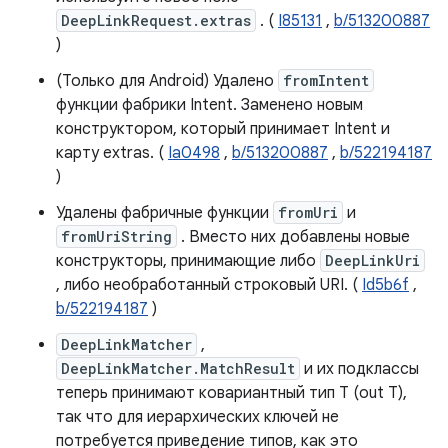
DeepLinkRequest.extras
. (
I85131
,
b/513200887
)
(Только для Android) Удалено
fromIntent
функции фабрики Intent. Заменено новым
конструктором, который принимает Intent и
карту extras. (
Ia0498
,
b/513200887
,
b/522194187
)
Удалены фабричные функции
fromUri
и
fromUriString
. Вместо них добавлены новые
конструкторы, принимающие либо
DeepLinkUri
, либо необработанный строковый URI. (
Id5b6f
,
b/522194187
)
DeepLinkMatcher
,
DeepLinkMatcher.MatchResult
и их подклассы
теперь принимают ковариантный тип T (out T),
так что для иерархических ключей не
потребуется приведение типов, как это