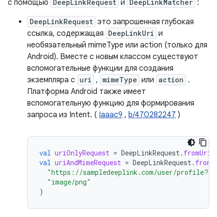
с помощью
DeepLinkRequest
и
DeepLinkMatcher
:
DeepLinkRequest
это запрошенная глубокая
ссылка, содержащая
DeepLinkUri
и
необязательный mimeType или action (только для
Android). Вместе с новым классом существуют
вспомогательные функции для создания
экземпляра с
uri
,
mimeType
или
action
.
Платформа Android также имеет
вспомогательную функцию для формирования
запроса из Intent. (
Iaaac9
,
b/470282247
)
val
uriOnlyRequest
=
DeepLinkRequest
.
fromUriS
val
uriAndMimeRequest
=
DeepLinkRequest
.
fromU
"https://sampledeeplink.com/user/profile?id
"image/png"
)