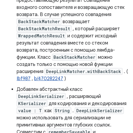
предоставляющую результат совпадения
входного сопоставителя и возвращающую стек
возврата. В случае успешного совпадения
BackStackMatcher
возвращает
BackStackMatchResult
, который расширяет
WrappedMatchResult
и содержит исходный
результат совпадения вместе со стеком
возврата, построенным с помощью лямбда-
функции. Класс
BackStackMatcher
можно
создать только с помощью новой функции
расширения
DeepLinkMatcher.withBackStack
. (
Ibf987
,
b/470282247
)
Добавлен абстрактный класс
DeepLinkSerializer
, расширяющий
KSerializer
для кодирования и декодирования
value : T
как
String
.
DeepLinkSerializer
можно использовать для сериализации не
примитивных аргументов глубоких ссылок.
Совместим с
rememberSaveable
и