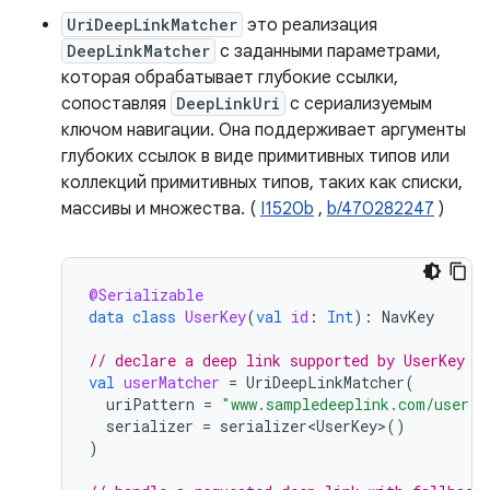
UriDeepLinkMatcher
это реализация
DeepLinkMatcher
с заданными параметрами,
которая обрабатывает глубокие ссылки,
сопоставляя
DeepLinkUri
с сериализуемым
ключом навигации. Она поддерживает аргументы
глубоких ссылок в виде примитивных типов или
коллекций примитивных типов, таких как списки,
массивы и множества. (
I1520b
,
b/470282247
)
@Serializable
data
class
UserKey
(
val
id
:
Int
):
NavKey
// declare a deep link supported by UserKey
val
userMatcher
=
UriDeepLinkMatcher
(
uriPattern
=
"www.sampledeeplink.com/user?u
serializer
=
serializer<UserKey>
()
)