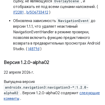
сцену, не являющуюся
OverlayScene
, и
отображать её под всеми сценами наложений. (
If2281
,
b/506733412
)
Обновлена ​​зависимость
NavigationEvent
до
версии 1.1.1, что удаляет неактивный
NavigationEventHandler в режиме проверки,
позволяя включить функцию предиктивного
возврата в предварительных просмотрах Android
Studio. (
I487fd
)
Версия 1
.
2
.
0-alpha02
22 апреля 2026 г.
Выпущена версия
androidx.navigation3:navigation3-*:1.2.0-
alpha02
. Версия 1.2.0-alpha02 содержит
следующие
коммиты
.