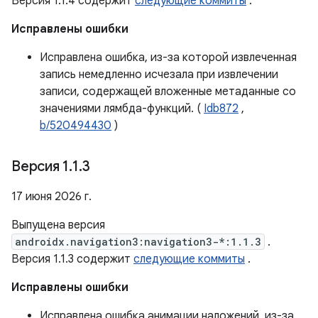
Версия 1.1.4 содержит
следующие коммиты
.
Исправлены ошибки
Исправлена ​​ошибка, из-за которой извлеченная
запись немедленно исчезала при извлечении
записи, содержащей вложенные метаданные со
значениями лямбда-функций. (
Idb872
,
b/520494430
)
Версия 1
.
1
.
3
17 июня 2026 г.
Выпущена версия
androidx.navigation3:navigation3-*:1.1.3
.
Версия 1.1.3 содержит
следующие коммиты
.
Исправлены ошибки
Исправлена ​​ошибка анимации наложений, из-за