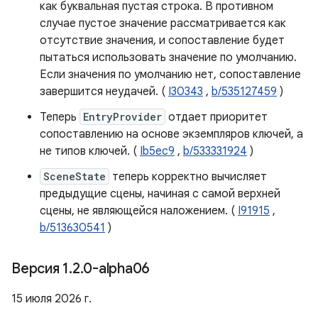
как буквальная пустая строка. В противном
случае пустое значение рассматривается как
отсутствие значения, и сопоставление будет
пытаться использовать значение по умолчанию.
Если значения по умолчанию нет, сопоставление
завершится неудачей. (
I30343
,
b/535127459
)
Теперь
EntryProvider
отдает приоритет
сопоставлению на основе экземпляров ключей, а
не типов ключей. (
Ib5ec9
,
b/533331924
)
SceneState
теперь корректно вычисляет
предыдущие сцены, начиная с самой верхней
сцены, не являющейся наложением. (
I91915
,
b/513630541
)
Версия 1
.
2
.
0-alpha06
15 июля 2026 г.