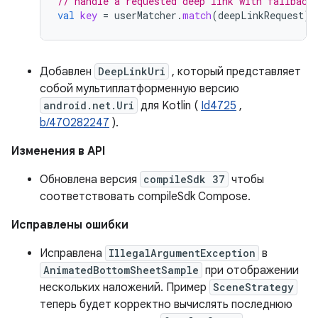
// handle a requested deep link with fallback
val
key
=
userMatcher
.
match
(
deepLinkRequest
)
?
Добавлен
DeepLinkUri
, который представляет
собой мультиплатформенную версию
android.net.Uri
для Kotlin (
Id4725
,
b/470282247
).
Изменения в API
Обновлена ​​версия
compileSdk 37
чтобы
соответствовать compileSdk Compose.
Исправлены ошибки
Исправлена
IllegalArgumentException
в
AnimatedBottomSheetSample
при отображении
нескольких наложений. Пример
SceneStrategy
теперь будет корректно вычислять последнюю