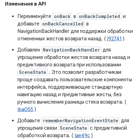
Изменения в API
Переименуйте
onBack
в
onBackCompleted
и
добавьте
onBackCancelled
в
NavigationBackHandler для поддержки обработки
отмененных жестов возврата назад. (
I92741
)
Добавлен
NavigationBackHandler
для
упрощения обработки жестов возврата назад и
предиктивного возврата при использовании
SceneState
. Это позволит разработчикам
проще создавать пользовательские компоненты
интерфейса, поддерживающие стандартную
навигацию назад и предиктивные жесты, без
ручного вычисления разницы стека возврата. (
I6a055
)
Добавьте
rememberNavigationEventState
для
упрощения связи
SceneState
с предиктивной
обработкой возврата. (
Iae49c
)