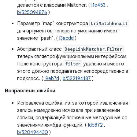
делается с классами Matcher. (
I1e453
,
b/525094876
)
Параметр `map` конструктора
UriMatchResult
для аргументов теперь по умолчанию имеет
значение `pash`. (
I3acdd
)
Абстрактный класс
DeepLinkMatcher.Filter
теперь является функциональным интерфейсом.
Поле конструктора
filter
удалено и вместо
этого должно передаваться непосредственно в
подкласс. (
I9eb7d
,
b/522194187
)
Исправлены ошибки
Исправлена ​​ошибка, из-за которой извлеченная
запись немедленно исчезала при извлечении
записи, содержащей вложенные метаданные со
значениями лямбда-функций. (
Idb872
,
b/520494430
)