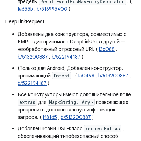
пределы
ResultEventBusNavEntryDecorator
. (
Ia655b
,
b/516995400
)
DeepLinkRequest
Добавлены два конструктора, совместимых с
KMP: один принимает DeepLinkUri, а другой —
необработанный строковый URI. (
I3c088
,
b/513200887
,
b/522194187
)
(Только для Android) Добавлен конструктор,
принимающий
Intent
. (
Ia0498
,
b/513200887
,
b/522194187
)
Все конструкторы имеют дополнительное поле
extras
для
Map<String, Any>
позволяющее
прикрепить дополнительную информацию
запроса. (
If81d5
,
b/513200887
)
Добавлен новый DSL-класс
requestExtras
,
обеспечивающий типобезопасный способ