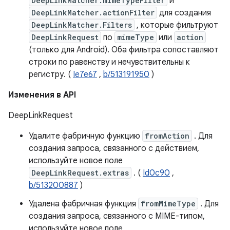
DeepLinkMatcher.mimeTypeFilter
и
DeepLinkMatcher.actionFilter
для создания
DeepLinkMatcher.Filters
, которые фильтруют
DeepLinkRequest
по
mimeType
или
action
(только для Android). Оба фильтра сопоставляют
строки по равенству и нечувствительны к
регистру. (
Ie7e67
,
b/513191950
)
Изменения в API
DeepLinkRequest
Удалите фабричную функцию
fromAction
. Для
создания запроса, связанного с действием,
используйте новое поле
DeepLinkRequest.extras
. (
Id0c90
,
b/513200887
)
Удалена фабричная функция
fromMimeType
. Для
создания запроса, связанного с MIME-типом,
используйте новое поле