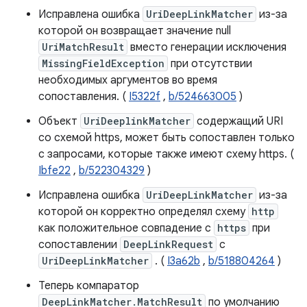
Исправлена ​​ошибка
UriDeepLinkMatcher
из-за
которой он возвращает значение null
UriMatchResult
вместо генерации исключения
MissingFieldException
при отсутствии
необходимых аргументов во время
сопоставления. (
I5322f
,
b/524663005
)
Объект
UriDeeplinkMatcher
содержащий URI
со схемой https, может быть сопоставлен только
с запросами, которые также имеют схему https. (
Ibfe22
,
b/522304329
)
Исправлена ​​ошибка
UriDeepLinkMatcher
из-за
которой он корректно определял схему
http
как положительное совпадение с
https
при
сопоставлении
DeepLinkRequest
с
UriDeepLinkMatcher
. (
I3a62b
,
b/518804264
)
Теперь компаратор
DeepLinkMatcher.MatchResult
по умолчанию