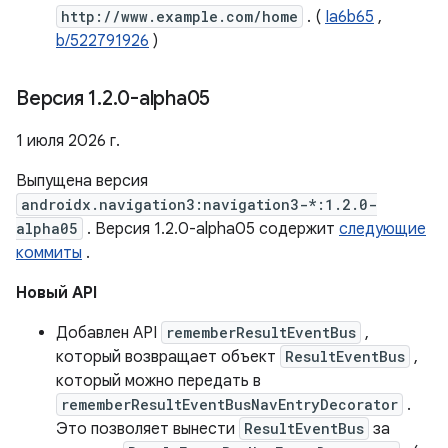
http://www.example.com/home
. (
Ia6b65
,
b/522791926
)
Версия 1
.
2
.
0-alpha05
1 июля 2026 г.
Выпущена версия
androidx.navigation3:navigation3-*:1.2.0-
alpha05
. Версия 1.2.0-alpha05 содержит
следующие
коммиты
.
Новый API
Добавлен API
rememberResultEventBus
,
который возвращает объект
ResultEventBus
,
который можно передать в
rememberResultEventBusNavEntryDecorator
.
Это позволяет вынести
ResultEventBus
за