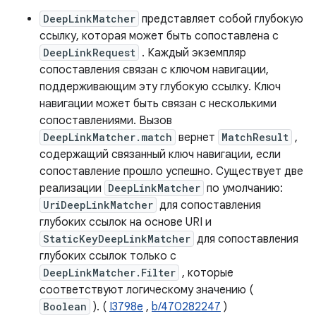
DeepLinkMatcher
представляет собой глубокую
ссылку, которая может быть сопоставлена ​​с
DeepLinkRequest
. Каждый экземпляр
сопоставления связан с ключом навигации,
поддерживающим эту глубокую ссылку. Ключ
навигации может быть связан с несколькими
сопоставлениями. Вызов
DeepLinkMatcher.match
вернет
MatchResult
,
содержащий связанный ключ навигации, если
сопоставление прошло успешно. Существует две
реализации
DeepLinkMatcher
по умолчанию:
UriDeepLinkMatcher
для сопоставления
глубоких ссылок на основе URI и
StaticKeyDeepLinkMatcher
для сопоставления
глубоких ссылок только с
DeepLinkMatcher.Filter
, которые
соответствуют логическому значению (
Boolean
). (
I3798e
,
b/470282247
)