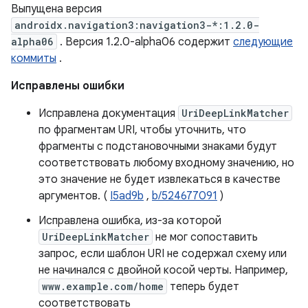
Выпущена версия
androidx.navigation3:navigation3-*:1.2.0-
alpha06
. Версия 1.2.0-alpha06 содержит
следующие
коммиты
.
Исправлены ошибки
Исправлена ​​документация
UriDeepLinkMatcher
по фрагментам URI, чтобы уточнить, что
фрагменты с подстановочными знаками будут
соответствовать любому входному значению, но
это значение не будет извлекаться в качестве
аргументов. (
I5ad9b
,
b/524677091
)
Исправлена ​​ошибка, из-за которой
UriDeepLinkMatcher
не мог сопоставить
запрос, если шаблон URI не содержал схему или
не начинался с двойной косой черты. Например,
www.example.com/home
теперь будет
соответствовать