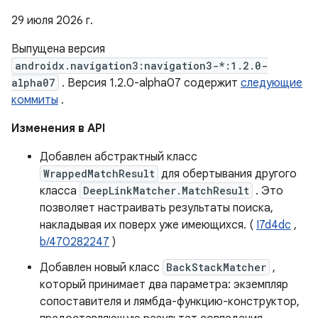
29 июля 2026 г.
Выпущена версия
androidx.navigation3:navigation3-*:1.2.0-
alpha07
. Версия 1.2.0-alpha07 содержит
следующие
коммиты
.
Изменения в API
Добавлен абстрактный класс
WrappedMatchResult
для обертывания другого
класса
DeepLinkMatcher.MatchResult
. Это
позволяет настраивать результаты поиска,
накладывая их поверх уже имеющихся. (
I7d4dc
,
b/470282247
)
Добавлен новый класс
BackStackMatcher
,
который принимает два параметра: экземпляр
сопоставителя и лямбда-функцию-конструктор,