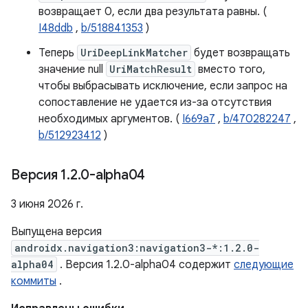
возвращает 0, если два результата равны. (
I48ddb
,
b/518841353
)
Теперь
UriDeepLinkMatcher
будет возвращать
значение null
UriMatchResult
вместо того,
чтобы выбрасывать исключение, если запрос на
сопоставление не удается из-за отсутствия
необходимых аргументов. (
I669a7
,
b/470282247
,
b/512923412
)
Версия 1
.
2
.
0-alpha04
3 июня 2026 г.
Выпущена версия
androidx.navigation3:navigation3-*:1.2.0-
alpha04
. Версия 1.2.0-alpha04 содержит
следующие
коммиты
.