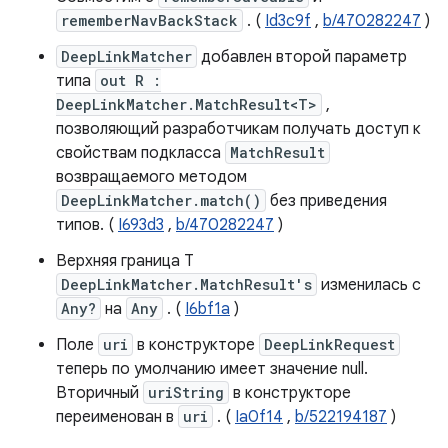
rememberNavBackStack
. (
Id3c9f
,
b/470282247
)
DeepLinkMatcher
добавлен второй параметр
типа
out R :
DeepLinkMatcher.MatchResult<T>
,
позволяющий разработчикам получать доступ к
свойствам подкласса
MatchResult
возвращаемого методом
DeepLinkMatcher.match()
без приведения
типов. (
I693d3
,
b/470282247
)
Верхняя граница T
DeepLinkMatcher.MatchResult's
изменилась с
Any?
на
Any
. (
I6bf1a
)
Поле
uri
в конструкторе
DeepLinkRequest
теперь по умолчанию имеет значение null.
Вторичный
uriString
в конструкторе
переименован в
uri
. (
Ia0f14
,
b/522194187
)