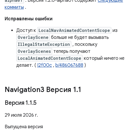
alpha01
. Версия 1.2.0-alpha01 содержит
следующие
коммиты
.
Исправлены ошибки
Доступ к
LocalNavAnimatedContentScope
из
OverlayScene
больше не будет вызывать
IllegalStateException
, поскольку
OverlayScenes
теперь получают
LocalAnimatedContentScope
который ничего не
делает. (
I2f00c
,
b/486067688
)
Navigation3 Версия 1
.
1
Версия 1
.
1
.
5
29 июля 2026 г.
Выпущена версия