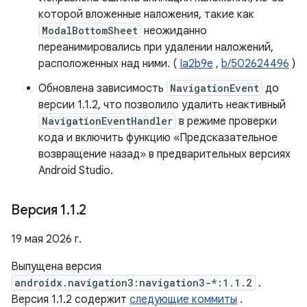
которой вложенные наложения, такие как
ModalBottomSheet
неожиданно
переанимировались при удалении наложений,
расположенных над ними. (
Ia2b9e
,
b/502624496
)
Обновлена ​​зависимость
NavigationEvent
до
версии 1.1.2, что позволило удалить неактивный
NavigationEventHandler
в режиме проверки
кода и включить функцию «Предсказательное
возвращение назад» в предварительных версиях
Android Studio.
Версия 1
.
1
.
2
19 мая 2026 г.
Выпущена версия
androidx.navigation3:navigation3-*:1.1.2
.
Версия 1.1.2 содержит
следующие коммиты
.