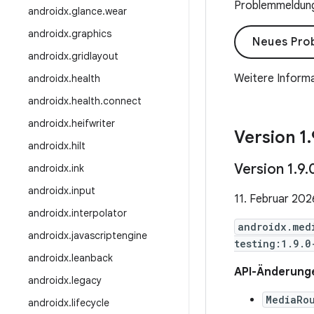
Problemmeldung 
androidx
.
glance
.
wear
androidx
.
graphics
Neues Pro
androidx
.
gridlayout
Weitere Informa
androidx
.
health
androidx
.
health
.
connect
androidx
.
heifwriter
Version 1
.
androidx
.
hilt
Version 1
.
9
.
androidx
.
ink
androidx
.
input
11. Februar 202
androidx
.
interpolator
androidx.med
androidx
.
javascriptengine
testing:1.9.0
androidx
.
leanback
API-Änderung
androidx
.
legacy
MediaRo
androidx
.
lifecycle