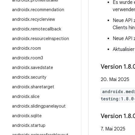
androidx
.
profileinstaller
Es wurde e
verwenden
androidx
.
recommendation
androidx
.
recyclerview
Neue API 
Clients hi
androidx
.
remotecallback
Neue API 
androidx
.
resource
Inspection
androidx
.
room
Aktualisie
androidx
.
room3
Version 1
.
8
.
androidx
.
savedstate
androidx
.
security
20. Mai 2025
androidx
.
sharetarget
androidx.med
androidx
.
slice
testing:1.8.0
androidx
.
slidingpanelayout
Version 1
.
8
.
androidx
.
sqlite
androidx
.
startup
7. Mai 2025