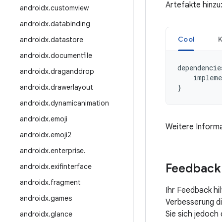
Artefakte hinzu
androidx
.
customview
androidx
.
databinding
Cool
K
androidx
.
datastore
androidx
.
documentfile
dependencie
androidx
.
draganddrop
impleme
androidx
.
drawerlayout
}
androidx
.
dynamicanimation
androidx
.
emoji
Weitere Informa
androidx
.
emoji2
androidx
.
enterprise
.
Feedback
androidx
.
exifinterface
androidx
.
fragment
Ihr Feedback hi
androidx
.
games
Verbesserung die
Sie sich jedoch
androidx
.
glance