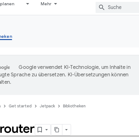
 planen
Mehr
theken
Google verwendet KI-Technologie, um Inhalte in
ugte Sprache zu übersetzen. KI-Übersetzungen können
lten.
s
Get started
Jetpack
Bibliotheken
router