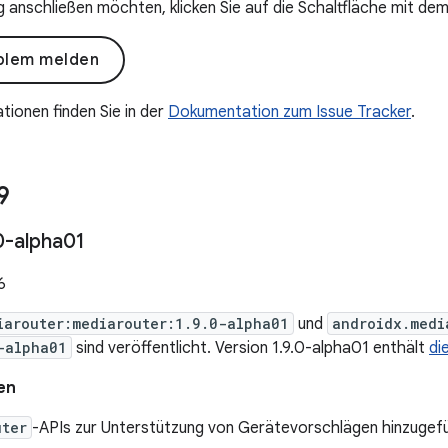
anschließen möchten, klicken Sie auf die Schaltfläche mit dem
blem melden
tionen finden Sie in der
Dokumentation zum Issue Tracker
.
9
0-alpha01
6
iarouter:mediarouter:1.9.0-alpha01
und
androidx.medi
-alpha01
sind veröffentlicht. Version 1.9.0-alpha01 enthält
di
en
uter
-APIs zur Unterstützung von Gerätevorschlägen hinzugefü