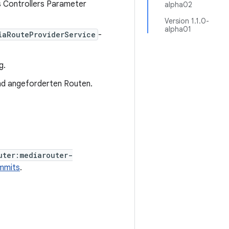
es Controllers Parameter
alpha02
Version 1.1.0-
alpha01
iaRouteProviderService
-
g.
und angeforderten Routen.
uter:mediarouter-
mmits
.