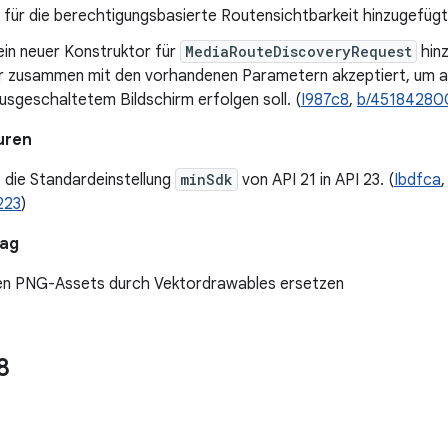
für die berechtigungsbasierte Routensichtbarkeit hinzugefügt
ein neuer Konstruktor für
MediaRouteDiscoveryRequest
hinz
 zusammen mit den vorhandenen Parametern akzeptiert, um a
usgeschaltetem Bildschirm erfolgen soll. (
I987c8
,
b/45184280
uren
 die Standardeinstellung
minSdk
von API 21 in API 23. (
Ibdfca
223
)
rag
en PNG-Assets durch Vektordrawables ersetzen
8
1