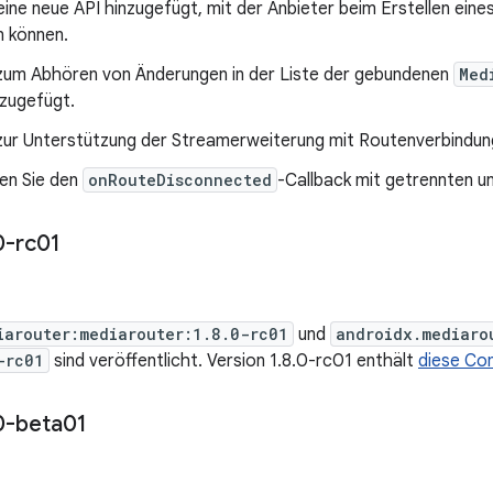
ine neue API hinzugefügt, mit der Anbieter beim Erstellen ein
 können.
zum Abhören von Änderungen in der Liste der gebundenen
Med
nzugefügt.
zur Unterstützung der Streamerweiterung mit Routenverbindun
ren Sie den
onRouteDisconnected
-Callback mit getrennten 
0-rc01
iarouter:mediarouter:1.8.0-rc01
und
androidx.mediaro
-rc01
sind veröffentlicht. Version 1.8.0-rc01 enthält
diese Co
0-beta01