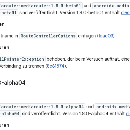
iarouter:mediarouter:1.8.0-beta01
und
androidx.media
-beta01
sind veröffentlicht. Version 1.8.0-beta01 enthält
die
en
etname in
RouteControllerOptions
einfügen (
Ieac03
)
uren
llPointerException
behoben, der beim Versuch auftrat, eine
Verbindung zu trennen (
8e61574
).
0-alpha04
iarouter:mediarouter:1.8.0-alpha04
und
androidx.medi
-alpha04
sind veröffentlicht. Version 1.8.0-alpha04 enthält
d
uren