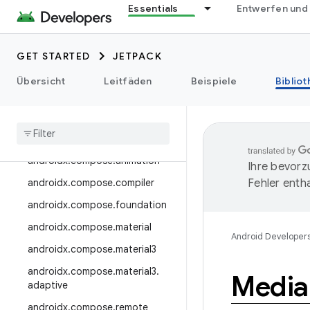
androidx.camera.media3
Essentials
Entwerfen und
androidx.camera.viewfinder
androidx.car
GET STARTED
JETPACK
androidx.car.app
Übersicht
Leitfäden
Beispiele
Biblio
androidx.cardview
androidx
.
collection
androidx
.
compose
androidx
.
compose
.
animation
Ihre bevorz
androidx
.
compose
.
compiler
Fehler entha
androidx
.
compose
.
foundation
androidx
.
compose
.
material
Android Developer
androidx
.
compose
.
material3
androidx
.
compose
.
material3
.
Media
adaptive
androidx
.
compose
.
remote