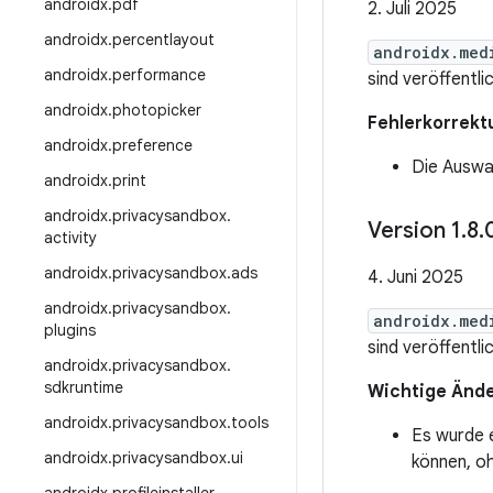
androidx
.
pdf
2. Juli 2025
androidx
.
percentlayout
androidx.med
androidx
.
performance
sind veröffentli
androidx
.
photopicker
Fehlerkorrekt
androidx
.
preference
Die Auswa
androidx
.
print
androidx
.
privacysandbox
.
Version 1
.
8
.
activity
androidx
.
privacysandbox
.
ads
4. Juni 2025
androidx
.
privacysandbox
.
androidx.med
plugins
sind veröffentli
androidx
.
privacysandbox
.
sdkruntime
Wichtige Ände
androidx
.
privacysandbox
.
tools
Es wurde e
androidx
.
privacysandbox
.
ui
können, o