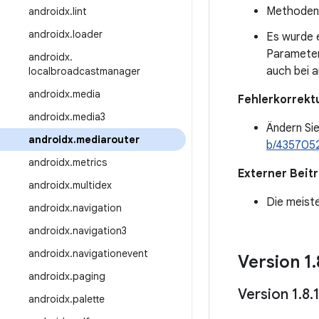
Methoden 
androidx
.
lint
androidx
.
loader
Es wurde 
Parameter
androidx
.
auch bei a
localbroadcastmanager
androidx
.
media
Fehlerkorrekt
androidx
.
media3
Ändern Sie
androidx
.
mediarouter
b/435705
androidx
.
metrics
Externer Beit
androidx
.
multidex
Die meist
androidx
.
navigation
androidx
.
navigation3
androidx
.
navigationevent
Version 1
.
androidx
.
paging
Version 1
.
8
.
androidx
.
palette