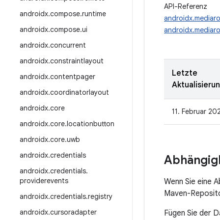
API-Referenz
androidx
.
compose
.
runtime
androidx.mediaro
androidx
.
compose
.
ui
androidx.mediaro
androidx
.
concurrent
androidx
.
constraintlayout
Letzte
androidx
.
contentpager
Aktualisieru
androidx
.
coordinatorlayout
androidx
.
core
11. Februar 20
androidx
.
core
.
locationbutton
androidx
.
core
.
uwb
androidx
.
credentials
Abhängigk
androidx
.
credentials
.
providerevents
Wenn Sie eine 
Maven-Repositor
androidx
.
credentials
.
registry
androidx
.
cursoradapter
Fügen Sie der D