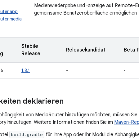
Medienwiedergabe und ‑anzeige auf Remote-E
uter.app
gemeinsame Benutzeroberfläche ermöglichen
uter.media
Stabile
Releasekandidat
Beta-
ng
Release
26
1.8.1
-
-
eiten deklarieren
Abhängigkeit von MediaRouter hinzufügen möchten, müssen Sie
y hinzufügen. Weitere Informationen finden Sie im
Maven-Rep
atei
build.gradle
für Ihre App oder Ihr Modul die Abhängigke