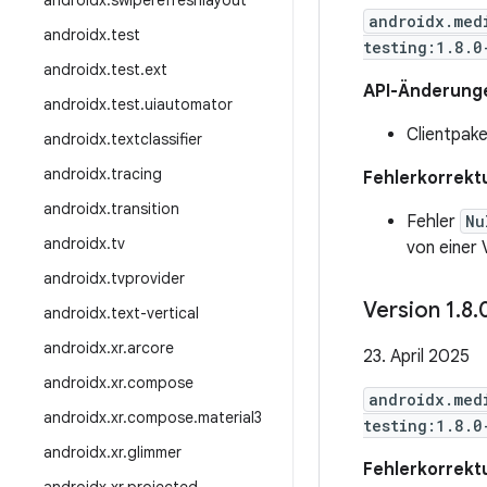
androidx
.
swiperefreshlayout
androidx.med
androidx
.
test
testing:1.8.0
androidx
.
test
.
ext
API-Änderung
androidx
.
test
.
uiautomator
Clientpak
androidx
.
textclassifier
androidx
.
tracing
Fehlerkorrekt
androidx
.
transition
Fehler
Nu
androidx
.
tv
von einer 
androidx
.
tvprovider
Version 1
.
8
.
androidx
.
text-vertical
androidx
.
xr
.
arcore
23. April 2025
androidx
.
xr
.
compose
androidx.med
androidx
.
xr
.
compose
.
material3
testing:1.8.0
androidx
.
xr
.
glimmer
Fehlerkorrekt