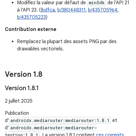
Modifiez la valeur par défaut de
minSdk
de l'API 21
à l'API 23. (
Ibdfca
,
b/380448311
,
b/435705964
,
b/435705223
)
Contribution externe
Remplacez la plupart des assets PNG par des
drawables vectoriels.
Version 1
.
8
Version 1
.
8
.
1
2 juillet 2025
Publication
d'
androidx.mediarouter:mediarouter:1.8.1
et
d'
androidx.mediarouter:mediarouter-
testing:1.8.1
. La version 1.8.1 contient
ces commits
.