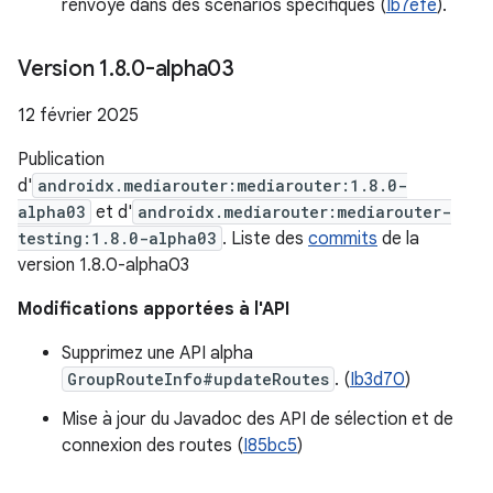
renvoyé dans des scénarios spécifiques (
Ib7efe
).
Version 1
.
8
.
0-alpha03
12 février 2025
Publication
d'
androidx.mediarouter:mediarouter:1.8.0-
alpha03
et d'
androidx.mediarouter:mediarouter-
testing:1.8.0-alpha03
. Liste des
commits
de la
version 1.8.0-alpha03
Modifications apportées à l'API
Supprimez une API alpha
GroupRouteInfo#updateRoutes
. (
Ib3d70
)
Mise à jour du Javadoc des API de sélection et de
connexion des routes (
I85bc5
)