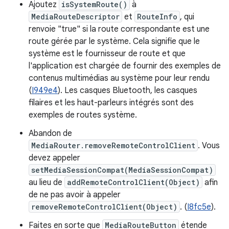
Ajoutez
isSystemRoute()
à
MediaRouteDescriptor
et
RouteInfo
, qui
renvoie "true" si la route correspondante est une
route gérée par le système. Cela signifie que le
système est le fournisseur de route et que
l'application est chargée de fournir des exemples de
contenus multimédias au système pour leur rendu
(
I949e4
). Les casques Bluetooth, les casques
filaires et les haut-parleurs intégrés sont des
exemples de routes système.
Abandon de
MediaRouter.removeRemoteControlClient
. Vous
devez appeler
setMediaSessionCompat(MediaSessionCompat)
au lieu de
addRemoteControlClient(Object)
afin
de ne pas avoir à appeler
removeRemoteControlClient(Object)
. (
I8fc5e
).
Faites en sorte que
MediaRouteButton
étende