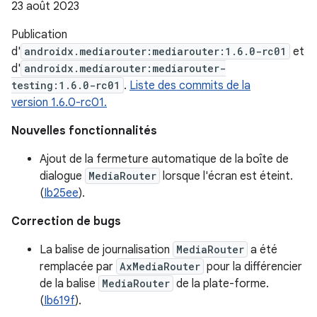
23 août 2023
Publication
d'
androidx.mediarouter:mediarouter:1.6.0-rc01
et
d'
androidx.mediarouter:mediarouter-
testing:1.6.0-rc01
.
Liste des commits de la
version 1.6.0-rc01.
Nouvelles fonctionnalités
Ajout de la fermeture automatique de la boîte de
dialogue
MediaRouter
lorsque l'écran est éteint.
(
Ib25ee
).
Correction de bugs
La balise de journalisation
MediaRouter
a été
remplacée par
AxMediaRouter
pour la différencier
de la balise
MediaRouter
de la plate-forme.
(
Ib619f
).