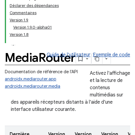
Déclarer des dépendances
Commentaires
Version 1.9
Version 1.9.0-alpha01
Version 1.8
Media
Router
Guide de l'utilisateur
Exemple de code
Documentation de référence de l'API
Activez l'affichage
androidx.mediarouter.app
et la lecture de
androidx.mediarouter.media
contenus
multimédias sur
des appareils récepteurs distants à l'aide d'une
interface utilisateur courante.
Dernière
Version
Version
Version
Ver