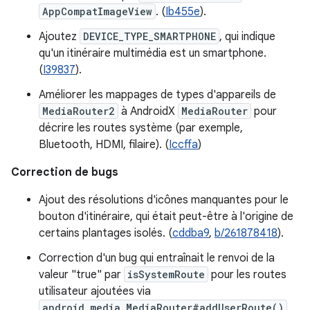
AppCompatImageView
. (
Ib455e
).
Ajoutez
DEVICE_TYPE_SMARTPHONE
, qui indique
qu'un itinéraire multimédia est un smartphone.
(
I39837
).
Améliorer les mappages de types d'appareils de
MediaRouter2
à AndroidX
MediaRouter
pour
décrire les routes système (par exemple,
Bluetooth, HDMI, filaire). (
Iccffa
)
Correction de bugs
Ajout des résolutions d'icônes manquantes pour le
bouton d'itinéraire, qui était peut-être à l'origine de
certains plantages isolés. (
cddba9
,
b/261878418
).
Correction d'un bug qui entraînait le renvoi de la
valeur "true" par
isSystemRoute
pour les routes
utilisateur ajoutées via
android.media.MediaRouter#addUserRoute()