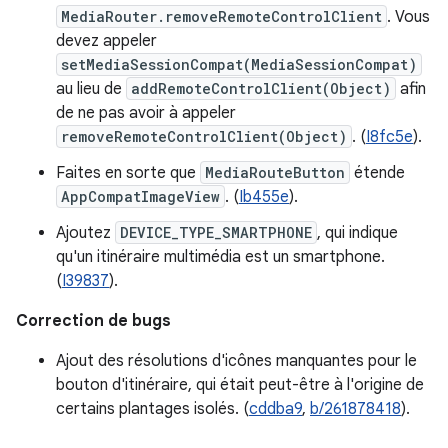
MediaRouter.removeRemoteControlClient
. Vous
devez appeler
setMediaSessionCompat(MediaSessionCompat)
au lieu de
addRemoteControlClient(Object)
afin
de ne pas avoir à appeler
removeRemoteControlClient(Object)
. (
I8fc5e
).
Faites en sorte que
MediaRouteButton
étende
AppCompatImageView
. (
Ib455e
).
Ajoutez
DEVICE_TYPE_SMARTPHONE
, qui indique
qu'un itinéraire multimédia est un smartphone.
(
I39837
).
Correction de bugs
Ajout des résolutions d'icônes manquantes pour le
bouton d'itinéraire, qui était peut-être à l'origine de
certains plantages isolés. (
cddba9
,
b/261878418
).