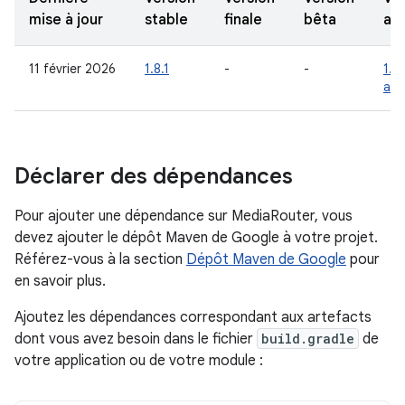
mise à jour
stable
finale
bêta
al
11 février 2026
1.8.1
-
-
1.9.
alp
Déclarer des dépendances
Pour ajouter une dépendance sur MediaRouter, vous
devez ajouter le dépôt Maven de Google à votre projet.
Référez-vous à la section
Dépôt Maven de Google
pour
en savoir plus.
Ajoutez les dépendances correspondant aux artefacts
dont vous avez besoin dans le fichier
build.gradle
de
votre application ou de votre module :