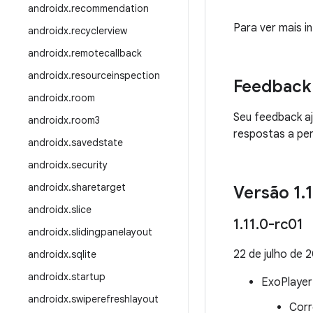
androidx
.
recommendation
Para ver mais 
androidx
.
recyclerview
androidx
.
remotecallback
androidx
.
resourceinspection
Feedback
androidx
.
room
Seu feedback a
androidx
.
room3
respostas a per
androidx
.
savedstate
androidx
.
security
androidx
.
sharetarget
Versão 1
.
1
androidx
.
slice
1
.
11
.
0-rc01
androidx
.
slidingpanelayout
22 de julho de 
androidx
.
sqlite
androidx
.
startup
ExoPlayer
androidx
.
swiperefreshlayout
Corr