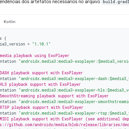
pendências dos artefatos necessários no arquivo
build.grad
Kotlin
s
{
ia3_version
=
"1.10.1"
media playback using ExoPlayer
ntation
"androidx.media3:media3-exoplayer:$media3_versi
DASH playback support with ExoPlayer
ntation
"androidx.media3:media3-exoplayer-dash:$media3_
HLS playback support with ExoPlayer
ntation
"androidx.media3:media3-exoplayer-hls:$media3_v
SmoothStreaming playback support with ExoPlayer
ntation
"androidx.media3:media3-exoplayer-smoothstreami
RTSP playback support with ExoPlayer
ntation
"androidx.media3:media3-exoplayer-rtsp:$media3_
MIDI playback support with ExoPlayer (see additional de
s://github.com/androidx/media/blob/release/libraries/de