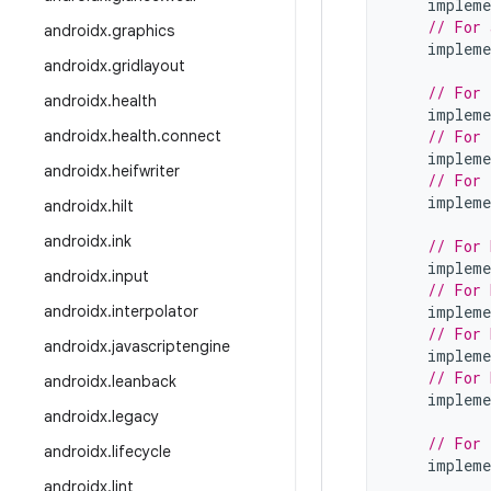
impleme
// For 
androidx
.
graphics
impleme
androidx
.
gridlayout
// For 
androidx
.
health
impleme
androidx
.
health
.
connect
// For 
impleme
androidx
.
heifwriter
// For 
impleme
androidx
.
hilt
androidx
.
ink
// For 
impleme
androidx
.
input
// For 
androidx
.
interpolator
impleme
// For 
androidx
.
javascriptengine
impleme
// For 
androidx
.
leanback
impleme
androidx
.
legacy
// For 
androidx
.
lifecycle
impleme
androidx
.
lint