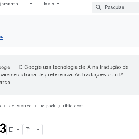
ejamento
Mais
as
O Google usa tecnologia de IA na tradução de
ara seu idioma de preferência. As traduções com IA
rros.
s
Get started
Jetpack
Bibliotecas
3