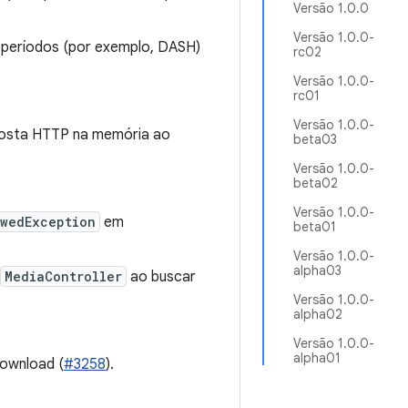
Versão 1.0.0
Versão 1.0.0-
 períodos (por exemplo, DASH)
rc02
Versão 1.0.0-
rc01
Versão 1.0.0-
posta HTTP na memória ao
beta03
Versão 1.0.0-
beta02
Versão 1.0.0-
owedException
em
beta01
Versão 1.0.0-
alpha03
MediaController
ao buscar
Versão 1.0.0-
alpha02
Versão 1.0.0-
alpha01
download (
#3258
).