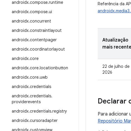
androidx
.
compose
.
runtime
Referência da AP
androidx.media
androidx
.
compose
.
ui
androidx
.
concurrent
androidx
.
constraintlayout
androidx
.
contentpager
Atualização
mais recent
androidx
.
coordinatorlayout
androidx
.
core
22 de julho de
androidx
.
core
.
locationbutton
2026
androidx
.
core
.
uwb
androidx
.
credentials
androidx
.
credentials
.
Declarar 
providerevents
androidx
.
credentials
.
registry
Para adicionar 
androidx
.
cursoradapter
Repositório Ma
androidx
.
customview