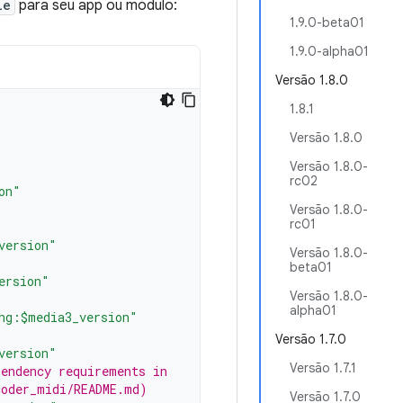
le
para seu app ou módulo:
1.9.0-beta01
1.9.0-alpha01
Versão 1.8.0
1.8.1
Versão 1.8.0
Versão 1.8.0-
rc02
on"
Versão 1.8.0-
rc01
version"
Versão 1.8.0-
beta01
ersion"
Versão 1.8.0-
alpha01
ng:$media3_version"
Versão 1.7.0
version"
Versão 1.7.1
pendency requirements in
coder_midi/README.md)
Versão 1.7.0