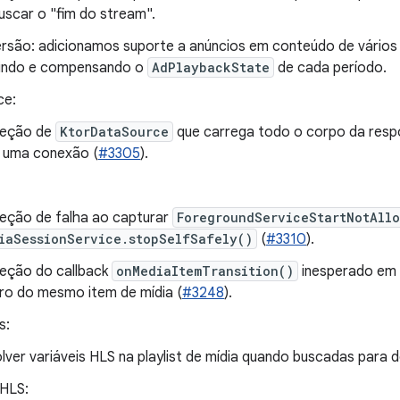
uscar o "fim do stream".
rsão: adicionamos suporte a anúncios em conteúdo de vários
dindo e compensando o
AdPlaybackState
de cada período.
ce:
reção de
KtorDataSource
que carrega todo o corpo da res
r uma conexão (
#3305
).
eção de falha ao capturar
ForegroundServiceStartNotAll
iaSessionService.stopSelfSafely()
(
#3310
).
eção do callback
onMediaItemTransition()
inesperado em
ro do mesmo item de mídia (
#3248
).
s:
lver variáveis HLS na playlist de mídia quando buscadas para 
HLS: