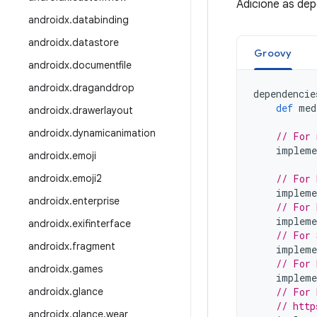
Adicione as de
androidx
.
databinding
androidx
.
datastore
Groovy
androidx
.
documentfile
androidx
.
draganddrop
dependencie
def
med
androidx
.
drawerlayout
androidx
.
dynamicanimation
// For 
impleme
androidx
.
emoji
androidx
.
emoji2
// For 
impleme
androidx
.
enterprise
// For 
impleme
androidx
.
exifinterface
// For 
androidx
.
fragment
impleme
// For 
androidx
.
games
impleme
androidx
.
glance
// For 
// http
androidx
.
glance
.
wear