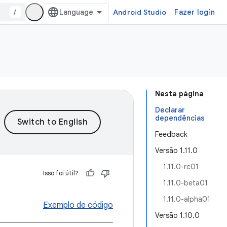
/
Android Studio
Fazer login
Nesta página
Declarar
dependências
Feedback
Versão 1.11.0
1.11.0-rc01
Isso foi útil?
1.11.0-beta01
1.11.0-alpha01
Exemplo de código
Versão 1.10.0