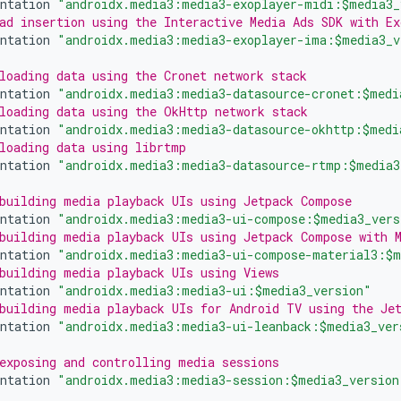
ntation
"androidx.media3:media3-exoplayer-midi:$media3_
ad insertion using the Interactive Media Ads SDK with Ex
ntation
"androidx.media3:media3-exoplayer-ima:$media3_v
loading data using the Cronet network stack
ntation
"androidx.media3:media3-datasource-cronet:$medi
loading data using the OkHttp network stack
ntation
"androidx.media3:media3-datasource-okhttp:$medi
loading data using librtmp
ntation
"androidx.media3:media3-datasource-rtmp:$media3
building media playback UIs using Jetpack Compose
ntation
"androidx.media3:media3-ui-compose:$media3_vers
building media playback UIs using Jetpack Compose with 
ntation
"androidx.media3:media3-ui-compose-material3:$m
building media playback UIs using Views
ntation
"androidx.media3:media3-ui:$media3_version"
building media playback UIs for Android TV using the Je
ntation
"androidx.media3:media3-ui-leanback:$media3_ver
exposing and controlling media sessions
ntation
"androidx.media3:media3-session:$media3_version