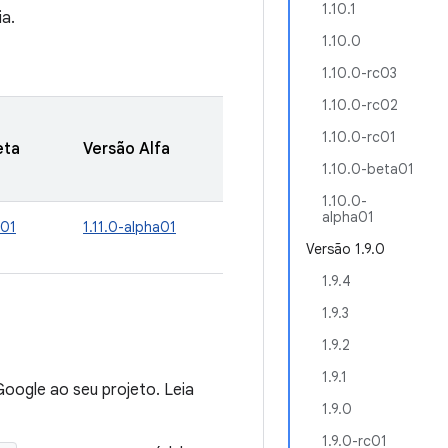
1.10.1
ia.
1.10.0
1.10.0-rc03
1.10.0-rc02
1.10.0-rc01
eta
Versão Alfa
1.10.0-beta01
1.10.0-
alpha01
a01
1.11.0-alpha01
Versão 1.9.0
1.9.4
1.9.3
1.9.2
1.9.1
oogle ao seu projeto. Leia
1.9.0
1.9.0-rc01