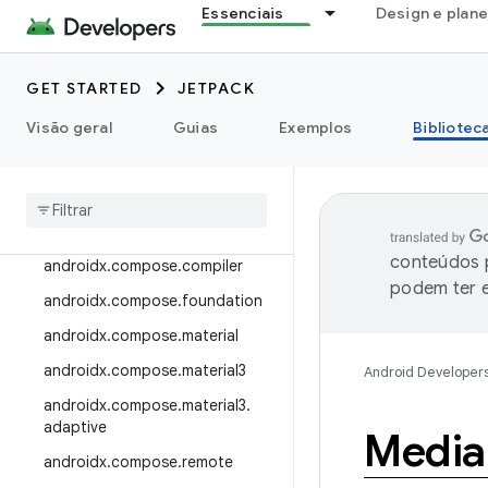
Essenciais
Design e plan
androidx.camera.viewfinder
androidx.car
GET STARTED
JETPACK
androidx.car.app
androidx.cardview
Visão geral
Guias
Exemplos
Bibliotec
androidx
.
collection
androidx
.
compose
androidx
.
compose
.
animation
conteúdos p
androidx
.
compose
.
compiler
podem ter e
androidx
.
compose
.
foundation
androidx
.
compose
.
material
androidx
.
compose
.
material3
Android Developer
androidx
.
compose
.
material3
.
adaptive
Media
androidx
.
compose
.
remote