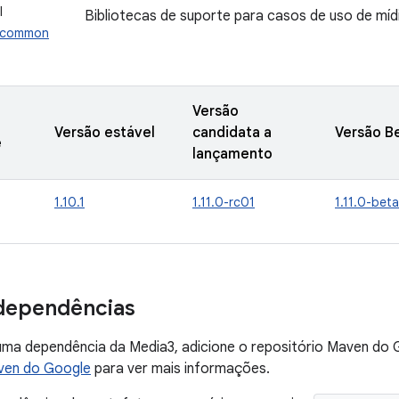
I
Bibliotecas de suporte para casos de uso de míd
3.common
Versão
Versão estável
candidata a
Versão B
e
lançamento
1.10.1
1.11.0-rc01
1.11.0-bet
dependências
uma dependência da Media3, adicione o repositório Maven do G
ven do Google
para ver mais informações.