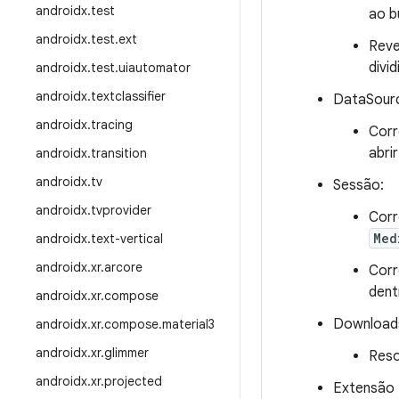
androidx
.
test
ao b
androidx
.
test
.
ext
Reve
divi
androidx
.
test
.
uiautomator
androidx
.
textclassifier
DataSour
androidx
.
tracing
Cor
abri
androidx
.
transition
androidx
.
tv
Sessão:
androidx
.
tvprovider
Corr
Med
androidx
.
text-vertical
androidx
.
xr
.
arcore
Corr
dent
androidx
.
xr
.
compose
Download
androidx
.
xr
.
compose
.
material3
androidx
.
xr
.
glimmer
Reso
androidx
.
xr
.
projected
Extensão 