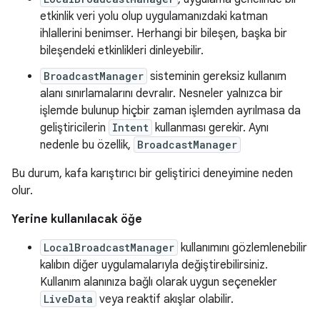
etkinlik veri yolu olup uygulamanızdaki katman
ihlallerini benimser. Herhangi bir bileşen, başka bir
bileşendeki etkinlikleri dinleyebilir.
BroadcastManager
sisteminin gereksiz kullanım
alanı sınırlamalarını devralır. Nesneler yalnızca bir
işlemde bulunup hiçbir zaman işlemden ayrılmasa da
geliştiricilerin
Intent
kullanması gerekir. Aynı
nedenle bu özellik,
BroadcastManager
Bu durum, kafa karıştırıcı bir geliştirici deneyimine neden
olur.
Yerine kullanılacak öğe
LocalBroadcastManager
kullanımını gözlemlenebilir
kalıbın diğer uygulamalarıyla değiştirebilirsiniz.
Kullanım alanınıza bağlı olarak uygun seçenekler
LiveData
veya reaktif akışlar olabilir.