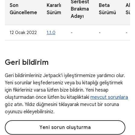
Serbest
Son
Kararlı
Beta
Alfa
Bırakma
Güncelleme
Sürüm
Sürümü
Sür
Adayı
12 Ocak 2022
1.1.0
-
-
-
Geri bildirim
Geri bildirimleriniz Jetpack'i iyileştirmemize yardımcı olur.
Yeni sorunlar keşfederseniz veya bu kitaplığı geliştirmek
için fikirleriniz varsa lütfen bize bildirin. Yeni hesap
oluşturmadan önce lütfen bu kitaplıktaki
mevcut sorunlara
göz atın. Yıldız düğmesini tıklayarak mevcut bir soruna
oyunuzu ekleyebilirsiniz.
Yeni sorun oluşturma