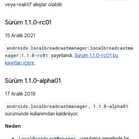
veya reaktif akışlar olabilir.
Sürüm 1
.
1
.
0-rc01
15 Aralık 2021
androidx.localbroadcastmanager:localbroadcastma
nager:1.1.0-rc01
yayınlandı.
Sürüm 1.1.0-rc01 bu
kayıtları içerir.
Sürüm 1
.
1
.
0-alpha01
17 Aralık 2018
androidx.localbroadcastmanager
,
1.1.0-alpha01
sürümünde kullanımdan kaldırılıyor.
Neden
LocalBroadcastManager
, uygulama genelinde bir