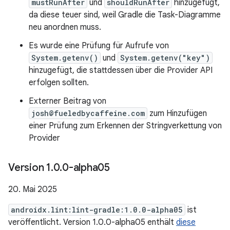
mustRunAfter
und
shouldRunAfter
hinzugefügt,
da diese teuer sind, weil Gradle die Task-Diagramme
neu anordnen muss.
Es wurde eine Prüfung für Aufrufe von
System.getenv()
und
System.getenv("key")
hinzugefügt, die stattdessen über die Provider API
erfolgen sollten.
Externer Beitrag von
josh@fueledbycaffeine.com
zum Hinzufügen
einer Prüfung zum Erkennen der Stringverkettung von
Provider
Version 1
.
0
.
0-alpha05
20. Mai 2025
androidx.lint:lint-gradle:1.0.0-alpha05
ist
veröffentlicht. Version 1.0.0-alpha05 enthält
diese