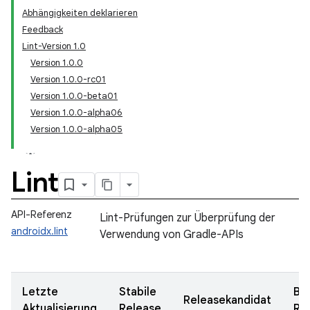
Abhängigkeiten deklarieren
Feedback
Lint-Version 1.0
Version 1.0.0
Version 1.0.0-rc01
Version 1.0.0-beta01
Version 1.0.0-alpha06
Version 1.0.0-alpha05
Lint
API-Referenz
Lint-Prüfungen zur Überprüfung der
androidx.lint
Verwendung von Gradle-APIs
Letzte
Stabile
Be
Releasekandidat
Aktualisierung
Release
Re