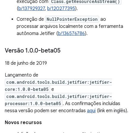
execução com
Class.getResourceAsStream()
(
b/137929327
,
b/120277395
).
Correção de
NullPointerException
ao
processar arquivos localmente com a ferramenta
autônoma Jetifier (
b/136576786
).
Versão 1
.
0
.
0-beta05
18 de junho de 2019
Lançamento de
com.android.tools.build.jetifier:jetifier-
core:1.0.0-beta05
e
com.android.tools.build.jetifier:jetifier-
processor:1.0.0-beta05
. As confirmações incluídas
nessa versão podem ser encontradas
aqui
(link em inglês).
Novos recursos