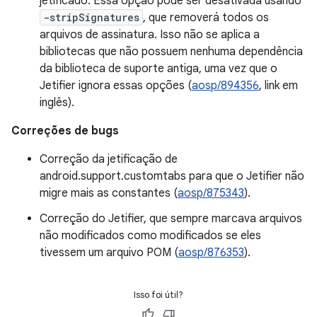
jetificado. Essa opção pode ser desativada usando
-stripSignatures
, que removerá todos os
arquivos de assinatura. Isso não se aplica a
bibliotecas que não possuem nenhuma dependência
da biblioteca de suporte antiga, uma vez que o
Jetifier ignora essas opções (
aosp/894356
, link em
inglês).
Correções de bugs
Correção da jetificação de
android.support.customtabs para que o Jetifier não
migre mais as constantes (
aosp/875343
).
Correção do Jetifier, que sempre marcava arquivos
não modificados como modificados se eles
tivessem um arquivo POM (
aosp/876353
).
Isso foi útil?