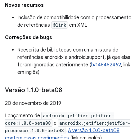
Novos recursos
Inclusão de compatibilidade com o processamento
de referências
@link
em XML
Correções de bugs
Reescrita de bibliotecas com uma mistura de
referências androidx e android.support, já que elas
foram ignoradas anteriormente (
b/148462462
, link
em inglês).
Versão 1
.
1
.
0-beta08
20 de novembro de 2019
Lançamento de
androidx.jetifier:jetifier-
core:1.0.0-beta08
e
androidx.jetifier:jetifier-
processor:1.0.0-beta08
.
A versão 1.0.0-beta08
contém essas confirmações
(link em inglês)