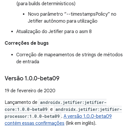
(para builds determinísticos)
Novo parâmetro “--timestampsPolicy” no
Jetifier autônomo para utilização
Atualização do Jetifier para o asm 8
Correções de bugs
Correção de mapeamentos de strings de métodos
de entrada
Versão 1
.
0
.
0-beta09
19 de fevereiro de 2020
Lançamento de
androidx.jetifier:jetifier-
core:1.0.0-beta09
e
androidx.jetifier:jetifier-
processor:1.0.0-beta09
.
A versão 1.0.0-beta09
contém essas confirmações
(link em inglês).