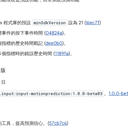
功能現在是預設功能，而非系統預測功能
oidx 程式庫的預設
minSdkVersion
設為 21 (
I6ec7f
)
事件的按下事件時間 (
04824a
)。
指標的歷史時間戳記 (
dee0b0
)。
個指標時的錯誤歷史時間 (
1189fa
)。
 版
0 日
.input:input-motionprediction:1.0.0-beta03
。
1.0.0
的工具，提高預測信心。(
57cb7c6
)