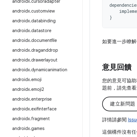
androidx
.
cursoradapter
dependencie
androidx
.
customview
impleme
}
androidx
.
databinding
androidx
.
datastore
androidx
.
documentfile
如要進一步瞭解
androidx
.
draganddrop
androidx
.
drawerlayout
意見回饋
androidx
.
dynamicanimation
androidx
.
emoji
您的意見可協助
題前，請先查看
androidx
.
emoji2
androidx
.
enterprise
建立新問題
androidx
.
exifinterface
androidx
.
fragment
詳情請參閱
Iss
androidx
.
games
這個構件沒有任