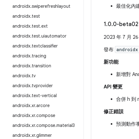
最佳化內
androidx
.
swiperefreshlayout
androidx
.
test
1
.
0
.
0-beta02
androidx
.
test
.
ext
androidx
.
test
.
uiautomator
2023 年 7 月 2
androidx
.
textclassifier
發布
androidx
androidx
.
tracing
新功能
androidx
.
transition
新增對 And
androidx
.
tv
androidx
.
tvprovider
API 變更
androidx
.
text-vertical
合併 h 到
androidx
.
xr
.
arcore
修正錯誤
androidx
.
xr
.
compose
預測動作
androidx
.
xr
.
compose
.
material3
androidx
.
xr
.
glimmer