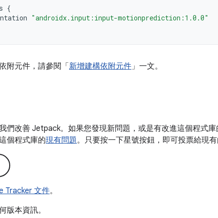
s
{
ntation
"androidx.input:input-motionprediction:1.0.0"
依附元件，請參閱「
新增建構依附元件
」一文。
我們改善 Jetpack。如果您發現新問題，或是有改進這個程式
這個程式庫的
現有問題
。只要按一下星號按鈕，即可投票給現有
ue Tracker 文件
。
何版本資訊。