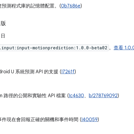
建預測程式庫的記憶體配置。(
0b7686e
)
 版
6 日
.input:input-motionprediction:1.0.0-beta02
。
查看 1.0
roid U 系統預測 API 的支援 (
I7261f
)
 m 路徑的公開和實驗性 API 檔案 (
Ic4630
、
b/278769092
)
事件現在會回報正確的關機和事件時間 (
I40059
)