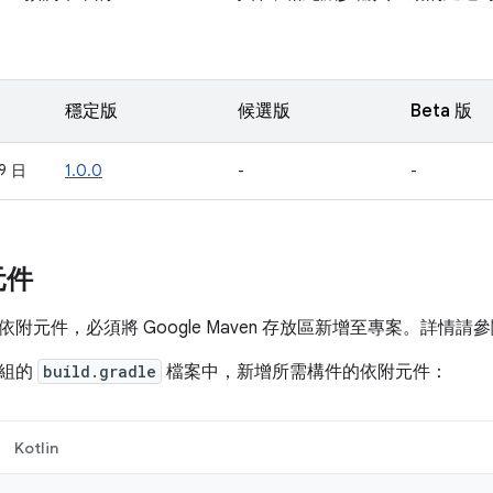
穩定版
候選版
Beta 版
19 日
1.0.0
-
-
元件
附元件，必須將 Google Maven 存放區新增至專案。詳情請
模組的
build.gradle
檔案中，新增所需構件的依附元件：
Kotlin