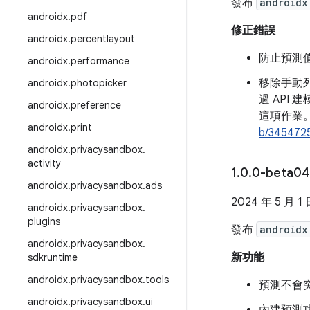
發布
androidx
androidx
.
pdf
修正錯誤
androidx
.
percentlayout
防止預測值
androidx
.
performance
移除手動列出
androidx
.
photopicker
過 API 
androidx
.
preference
這項作業。
androidx
.
print
b/345472
androidx
.
privacysandbox
.
activity
1
.
0
.
0-beta04
androidx
.
privacysandbox
.
ads
2024 年 5 月 1
androidx
.
privacysandbox
.
plugins
發布
androidx
androidx
.
privacysandbox
.
新功能
sdkruntime
androidx
.
privacysandbox
.
tools
預測不會
androidx
.
privacysandbox
.
ui