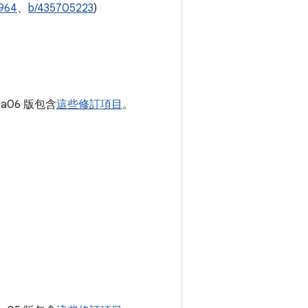
964
、
b/435705223
)
eta06 版包含
這些修訂項目
。