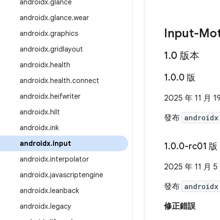
androidx
.
glance
androidx
.
glance
.
wear
Input-Mot
androidx
.
graphics
androidx
.
gridlayout
1
.
0 版本
androidx
.
health
1
.
0
.
0 版
androidx
.
health
.
connect
androidx
.
heifwriter
2025 年 11 月 1
androidx
.
hilt
發布
androidx
androidx
.
ink
androidx
.
input
1
.
0
.
0-rc01 版
androidx
.
interpolator
2025 年 11 月 5
androidx
.
javascriptengine
發布
androidx
androidx
.
leanback
修正錯誤
androidx
.
legacy