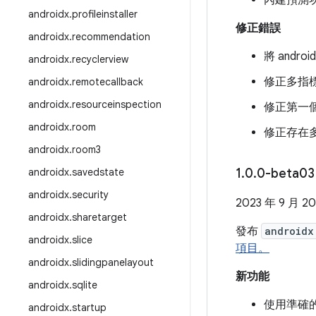
內建預測
androidx
.
profileinstaller
修正錯誤
androidx
.
recommendation
將 andr
androidx
.
recyclerview
修正多指標
androidx
.
remotecallback
androidx
.
resourceinspection
修正第一個
androidx
.
room
修正存在多
androidx
.
room3
androidx
.
savedstate
1
.
0
.
0-beta03
androidx
.
security
2023 年 9 月 2
androidx
.
sharetarget
發布
androidx
androidx
.
slice
項目。
androidx
.
slidingpanelayout
新功能
androidx
.
sqlite
使用準確
androidx
.
startup