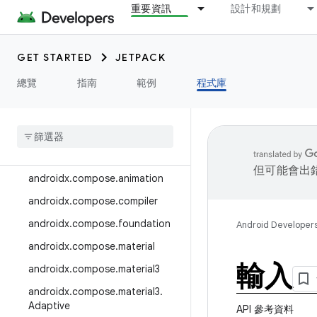
重要資訊
設計和規劃
androidx.camera.media3
androidx.camera.viewfinder
GET STARTED
JETPACK
androidx.car
總覽
指南
範例
程式庫
androidx.car.app
androidx
.
cardview
androidx
.
collection
androidx
.
compose
但可能會出
androidx
.
compose
.
animation
androidx
.
compose
.
compiler
androidx
.
compose
.
foundation
Android Developer
androidx
.
compose
.
material
輸入
androidx
.
compose
.
material3
androidx
.
compose
.
material3
.
Adaptive
API 參考資料