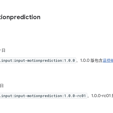
ionprediction
9 日
.input:input-motionprediction:1.0.0
。1.0.0 版包含
這些
 日
.input:input-motionprediction:1.0.0-rc01
。1.0.0-rc0