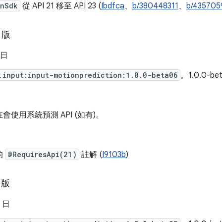
inSdk
從 API 21 移至 API 23 (
Ibdfca
、
b/380448311
、
b/435705
 版
 日
.input:input-motionprediction:1.0.0-beta06
。1.0.0-b
會使用系統預測 API (如有)。
的
@RequiresApi(21)
註解 (
I9103b
)
 版
2 日