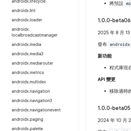
androidx
.
lifecycle
將預設
m
androidx
.
lint
androidx
.
loader
1
.
0
.
0-beta06
androidx
.
2025 年 8 月 13
localbroadcastmanager
發布
androidx
androidx
.
media
androidx
.
media3
新功能
androidx
.
mediarouter
程式庫現在
androidx
.
metrics
API 變更
androidx
.
multidex
移除過時
androidx
.
navigation
androidx
.
navigation3
1
.
0
.
0-beta05
androidx
.
navigationevent
androidx
.
paging
2024 年 10 月 
androidx
.
palette