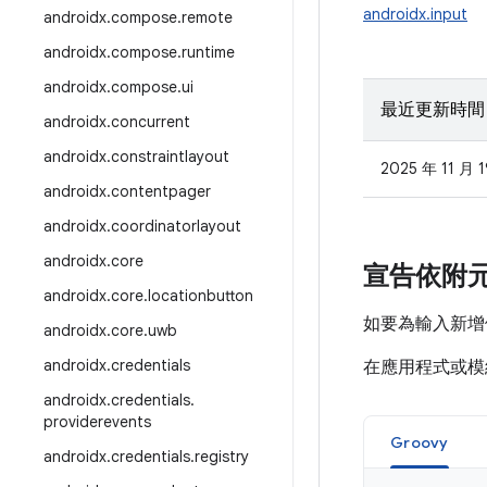
androidx.input
androidx
.
compose
.
remote
androidx
.
compose
.
runtime
androidx
.
compose
.
ui
最近更新時間
androidx
.
concurrent
androidx
.
constraintlayout
2025 年 11 月 
androidx
.
contentpager
androidx
.
coordinatorlayout
androidx
.
core
宣告依附
androidx
.
core
.
locationbutton
如要為輸入新增依
androidx
.
core
.
uwb
androidx
.
credentials
在應用程式或
androidx
.
credentials
.
providerevents
Groovy
androidx
.
credentials
.
registry