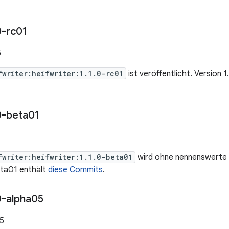
0-rc01
5
fwriter:heifwriter:1.1.0-rc01
ist veröffentlicht. Version 
0-beta01
fwriter:heifwriter:1.1.0-beta01
wird ohne nennenswerte 
eta01 enthält
diese Commits
.
0-alpha05
25