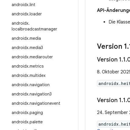
androidx
.
lint
API-Änderung
androidx
.
loader
Die Klass
androidx
.
localbroadcastmanager
androidx
.
media
Version 1
.
androidx
.
media3
androidx
.
mediarouter
Version 1
.
1
.
androidx
.
metrics
8. Oktober 202
androidx
.
multidex
androidx.hei
androidx
.
navigation
androidx
.
navigation3
Version 1
.
1
.
androidx
.
navigationevent
24. September
androidx
.
paging
androidx
.
palette
androidx.hei