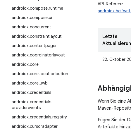
API-Referenz
androidx
.
compose
.
runtime
androidx.heifwrit
androidx
.
compose
.
ui
androidx
.
concurrent
androidx
.
constraintlayout
Letzte
Aktualisieru
androidx
.
contentpager
androidx
.
coordinatorlayout
22. Oktober 2
androidx
.
core
androidx
.
core
.
locationbutton
androidx
.
core
.
uwb
Abhängigk
androidx
.
credentials
Wenn Sie eine A
androidx
.
credentials
.
providerevents
Maven-Repositor
androidx
.
credentials
.
registry
Fügen Sie der D
androidx
.
cursoradapter
Artefakte hinzu