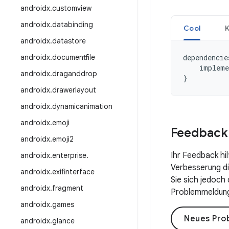
androidx
.
customview
androidx
.
databinding
Cool
K
androidx
.
datastore
androidx
.
documentfile
dependencie
impleme
androidx
.
draganddrop
}
androidx
.
drawerlayout
androidx
.
dynamicanimation
androidx
.
emoji
Feedback
androidx
.
emoji2
Ihr Feedback hi
androidx
.
enterprise
.
Verbesserung die
androidx
.
exifinterface
Sie sich jedoch
androidx
.
fragment
Problemmeldung 
androidx
.
games
Neues Pro
androidx
.
glance