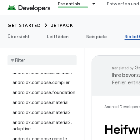
androidx.camera.media3
Essentials
Entwerfen und
androidx.camera.viewfinder
androidx.car
GET STARTED
JETPACK
androidx.car.app
Übersicht
Leitfäden
Beispiele
Biblio
androidx.cardview
androidx
.
collection
androidx
.
compose
androidx
.
compose
.
animation
Ihre bevorz
androidx
.
compose
.
compiler
Fehler entha
androidx
.
compose
.
foundation
androidx
.
compose
.
material
Android Developer
androidx
.
compose
.
material3
androidx
.
compose
.
material3
.
Heifwr
adaptive
androidx
.
compose
.
remote