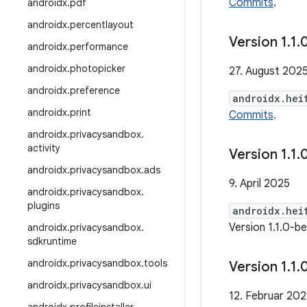
Commits
.
androidx
.
pdf
androidx
.
percentlayout
Version 1
.
1
.
androidx
.
performance
androidx
.
photopicker
27. August 202
androidx
.
preference
androidx.hei
androidx
.
print
Commits
.
androidx
.
privacysandbox
.
activity
Version 1
.
1
.
androidx
.
privacysandbox
.
ads
9. April 2025
androidx
.
privacysandbox
.
plugins
androidx.hei
Version 1.1.0-b
androidx
.
privacysandbox
.
sdkruntime
androidx
.
privacysandbox
.
tools
Version 1
.
1
.
androidx
.
privacysandbox
.
ui
12. Februar 20