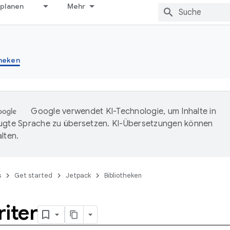
 planen
Mehr
theken
Google verwendet KI-Technologie, um Inhalte in
ugte Sprache zu übersetzen. KI-Übersetzungen können
lten.
s
Get started
Jetpack
Bibliotheken
iter