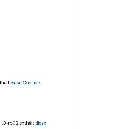
nthält
diese Commits
.
1.1.0-rc02 enthält
diese