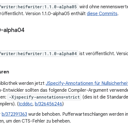
fwriter:heifwriter:1.1.0-alpha05
wird ohne nennenswerte
röffentlicht. Version 1.1.0-alpha05 enthält
diese Commits
.
0-alpha04
fwriter:heifwriter:1.1.0-alpha04
ist veröffentlicht. Vers
uren
Bibliothek werden jetzt
JSpecify-Annotationen für Nullsicherhei
lin-Entwickler sollten das folgende Compiler-Argument verwend
gen:
-Xjspecify-annotations=strict
(dies ist die Standarde
pilers). (
Icdd6c
,
b/326456246
)
r
b/372391363
wurde behoben. Pufferwarteschlangen werden in 
en, um den CTS-Fehler zu beheben.