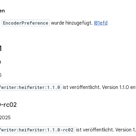
en
e
EncoderPreference
wurde hinzugefügt.
I81efd
1
0
5
fwriter:heifwriter:1.1.0
ist veröffentlicht. Version 1.1.0 e
0-rc02
 2025
fwriter:heifwriter:1.1.0-rc02
ist veröffentlicht. Version 