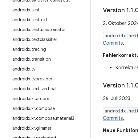
androidx
.
swiperefreshlayout
Version 1
.
1
.
androidx
.
test
androidx
.
test
.
ext
2. Oktober 202
androidx
.
test
.
uiautomator
androidx.hei
androidx
.
textclassifier
Commits
.
androidx
.
tracing
Fehlerkorrekt
androidx
.
transition
Korrektur
androidx
.
tv
androidx
.
tvprovider
Version 1
.
1
.
androidx
.
text-vertical
26. Juli 2023
androidx
.
xr
.
arcore
androidx
.
xr
.
compose
androidx.hei
Commits.
androidx
.
xr
.
compose
.
material3
androidx
.
xr
.
glimmer
Neue Funktio