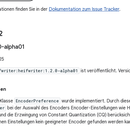
tionen finden Sie in der
Dokumentation zum Issue Tracker
.
2
0-alpha01
25
fwriter:heifwriter:1.2.0-alpha01
ist veröffentlicht. Vers
nen
 Klasse
EncoderPreference
wurde implementiert. Durch dies
er
bei der Auswahl des Encoders Encoder-Einstellungen wie 
und die Erzwingung von Constant Quantization (CQ) berücksic
en Einstellungen kein geeigneter Encoder gefunden werden ka
.