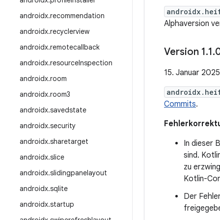
androidx
.
profileinstaller
androidx.hei
androidx
.
recommendation
Alphaversion ve
androidx
.
recyclerview
androidx
.
remotecallback
Version 1
.
1
.
androidx
.
resource
Inspection
15. Januar 2025
androidx
.
room
androidx.hei
androidx
.
room3
Commits
.
androidx
.
savedstate
Fehlerkorrekt
androidx
.
security
androidx
.
sharetarget
In dieser 
sind. Kot
androidx
.
slice
zu erzwin
androidx
.
slidingpanelayout
Kotlin-Com
androidx
.
sqlite
Der Fehle
androidx
.
startup
freigegeb