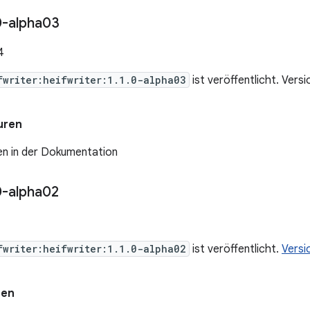
0-alpha03
4
fwriter:heifwriter:1.1.0-alpha03
ist veröffentlicht. Vers
uren
en in der Dokumentation
0-alpha02
fwriter:heifwriter:1.1.0-alpha02
ist veröffentlicht.
Versi
nen