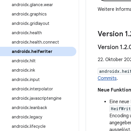
androidx
.
glance
.
wear
Weitere Informa
androidx
.
graphics
androidx
.
gridlayout
Version 1
.
androidx
.
health
androidx
.
health
.
connect
Version 1
.
2
.
androidx
.
heifwriter
22. Oktober 20
androidx
.
hilt
androidx
.
ink
androidx.hei
Commits
.
androidx
.
input
androidx
.
interpolator
Neue Funktio
androidx
.
javascriptengine
Eine neue
androidx
.
leanback
HeifWrit
Encoding 
androidx
.
legacy
angegeben
androidx
.
lifecycle
ausgelöst