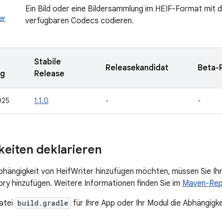
Ein Bild oder eine Bildersammlung im HEIF-Format mit
er
verfügbaren Codecs codieren.
Stabile
Releasekandidat
Beta-
ng
Release
025
1.1.0
-
-
eiten deklarieren
bhängigkeit von HeifWriter hinzufügen möchten, müssen Sie I
y hinzufügen. Weitere Informationen finden Sie im
Maven-Rep
atei
build.gradle
für Ihre App oder Ihr Modul die Abhängigke
: