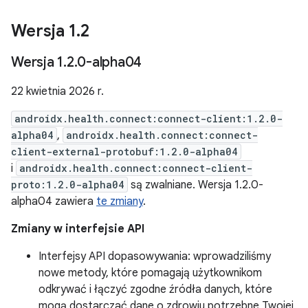
Wersja 1
.
2
Wersja 1
.
2
.
0-alpha04
22 kwietnia 2026 r.
androidx.health.connect:connect-client:1.2.0-
alpha04
,
androidx.health.connect:connect-
client-external-protobuf:1.2.0-alpha04
i
androidx.health.connect:connect-client-
proto:1.2.0-alpha04
są zwalniane. Wersja 1.2.0-
alpha04 zawiera
te zmiany
.
Zmiany w interfejsie API
Interfejsy API dopasowywania: wprowadziliśmy
nowe metody, które pomagają użytkownikom
odkrywać i łączyć zgodne źródła danych, które
mogą dostarczać dane o zdrowiu potrzebne Twojej