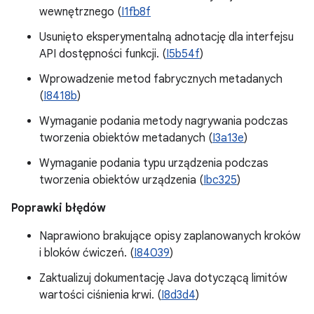
wewnętrznego (
I1fb8f
Usunięto eksperymentalną adnotację dla interfejsu
API dostępności funkcji. (
I5b54f
)
Wprowadzenie metod fabrycznych metadanych
(
I8418b
)
Wymaganie podania metody nagrywania podczas
tworzenia obiektów metadanych (
I3a13e
)
Wymaganie podania typu urządzenia podczas
tworzenia obiektów urządzenia (
Ibc325
)
Poprawki błędów
Naprawiono brakujące opisy zaplanowanych kroków
i bloków ćwiczeń. (
I84039
)
Zaktualizuj dokumentację Java dotyczącą limitów
wartości ciśnienia krwi. (
I8d3d4
)