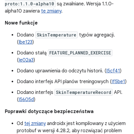
proto:1.1.0-alpha10
są zwalniane. Wersja 1.1.0-
alpha10 zawiera
te zmiany
.
Nowe funkcje
Dodano
SkinTemperature
typów agregacji.
(
Ibe123
)
Dodano stałą
FEATURE_PLANNED_EXERCISE
(
Ie02a3
)
Dodano uprawnienia do odczytu historii. (
I5cf41
)
Dodano interfejs API planów treningowych (
If5be1
)
Dodano interfejs
SkinTemperatureRecord
API.
(
I5605d
)
Poprawki dotyczące bezpieczeństwa
Od
tej zmiany
androidx jest kompilowany z użyciem
protobuf w wersji 4.28.2, aby rozwiązać problem