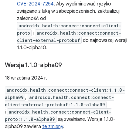
CVE-2024-7254
. Aby wyeliminować ryzyko
związane z luką w zabezpieczeniach, zaktualizuj
zależność od
androidx.health:connect:connect-client-
proto
i
androidx.health:connect:connect-
client-external-protobuf
do najnowszej wersji
1.1.0-alpha10.
Wersja 1
.
1
.
0-alpha09
18 września 2024 r.
androidx.health.connect:connect-client:1.1.0-
alpha09
,
androidx.health.connect:connect-
client-external-protobuf:1.1.0-alpha09
i
androidx.health.connect:connect-client-
proto:1.1.0-alpha09
są zwalniane. Wersja 1.1.0-
alpha09 zawiera
te zmiany
.