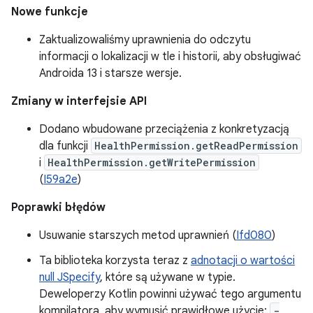
Nowe funkcje
Zaktualizowaliśmy uprawnienia do odczytu
informacji o lokalizacji w tle i historii, aby obsługiwać
Androida 13 i starsze wersje.
Zmiany w interfejsie API
Dodano wbudowane przeciążenia z konkretyzacją
dla funkcji
HealthPermission.getReadPermission
i
HealthPermission.getWritePermission
(
I59a2e
)
Poprawki błędów
Usuwanie starszych metod uprawnień (
Ifd080
)
Ta biblioteka korzysta teraz z
adnotacji o wartości
null JSpecify
, które są używane w typie.
Deweloperzy Kotlin powinni używać tego argumentu
kompilatora, aby wymusić prawidłowe użycie:
-