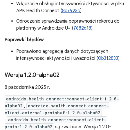
Włączanie obsługi intensywności aktywności w pliku
APK Health Connect (
8c7923c
)
Odroczenie sprawdzania poprawności rekordu do
platformy w Androidzie U+ (
7682d18
)
Poprawki błędów
Poprawiono agregację danych dotyczących
intensywności aktywności i uważności (
0b312833
)
Wersja 1
.
2
.
0-alpha02
8 października 2025 r.
androidx.health.connect:connect-client:1.2.0-
alpha02
,
androidx.health.connect:connect-
client-external-protobuf:1.2.0-alpha02
i
androidx.health.connect:connect-client-
proto:1.2.0-alpha02
są zwalniane. Wersja 1.2.0-