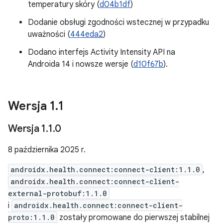
temperatury skóry (
d04b1df
)
Dodanie obsługi zgodności wstecznej w przypadku
uważności (
444eda2
)
Dodano interfejs Activity Intensity API na
Androida 14 i nowsze wersje (
d10f67b
).
Wersja 1
.
1
Wersja 1
.
1
.
0
8 października 2025 r.
androidx.health.connect:connect-client:1.1.0
,
androidx.health.connect:connect-client-
external-protobuf:1.1.0
i
androidx.health.connect:connect-client-
proto:1.1.0
zostały promowane do pierwszej stabilnej