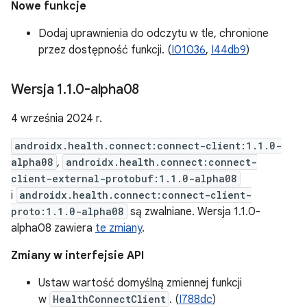
Nowe funkcje
Dodaj uprawnienia do odczytu w tle, chronione
przez dostępność funkcji. (
I01036
,
I44db9
)
Wersja 1
.
1
.
0-alpha08
4 września 2024 r.
androidx.health.connect:connect-client:1.1.0-
alpha08
,
androidx.health.connect:connect-
client-external-protobuf:1.1.0-alpha08
i
androidx.health.connect:connect-client-
proto:1.1.0-alpha08
są zwalniane. Wersja 1.1.0-
alpha08 zawiera
te zmiany
.
Zmiany w interfejsie API
Ustaw wartość domyślną zmiennej funkcji
w
HealthConnectClient
. (
I788dc
)