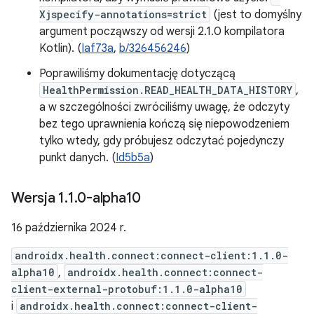
Xjspecify-annotations=strict
(jest to domyślny
argument począwszy od wersji 2.1.0 kompilatora
Kotlin). (
Iaf73a
,
b/326456246
)
Poprawiliśmy dokumentację dotyczącą
HealthPermission.READ_HEALTH_DATA_HISTORY
,
a w szczególności zwróciliśmy uwagę, że odczyty
bez tego uprawnienia kończą się niepowodzeniem
tylko wtedy, gdy próbujesz odczytać pojedynczy
punkt danych. (
Id5b5a
)
Wersja 1
.
1
.
0-alpha10
16 października 2024 r.
androidx.health.connect:connect-client:1.1.0-
alpha10
,
androidx.health.connect:connect-
client-external-protobuf:1.1.0-alpha10
i
androidx.health.connect:connect-client-