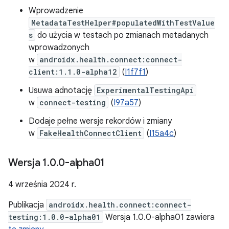
Wprowadzenie
MetadataTestHelper#populatedWithTestValue
s
do użycia w testach po zmianach metadanych
wprowadzonych
w
androidx.health.connect:connect-
client:1.1.0-alpha12
(
I1f7f1
)
Usuwa adnotację
ExperimentalTestingApi
w
connect-testing
(
I97a57
)
Dodaje pełne wersje rekordów i zmiany
w
FakeHealthConnectClient
(
I15a4c
)
Wersja 1
.
0
.
0-alpha01
4 września 2024 r.
Publikacja
androidx.health.connect:connect-
testing:1.0.0-alpha01
Wersja 1.0.0-alpha01 zawiera