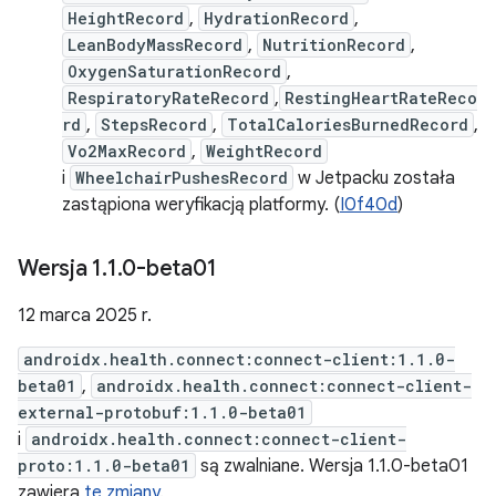
HeightRecord
,
HydrationRecord
,
LeanBodyMassRecord
,
NutritionRecord
,
OxygenSaturationRecord
,
RespiratoryRateRecord
,
RestingHeartRateReco
rd
,
StepsRecord
,
TotalCaloriesBurnedRecord
,
Vo2MaxRecord
,
WeightRecord
i
WheelchairPushesRecord
w Jetpacku została
zastąpiona weryfikacją platformy. (
I0f40d
)
Wersja 1
.
1
.
0-beta01
12 marca 2025 r.
androidx.health.connect:connect-client:1.1.0-
beta01
,
androidx.health.connect:connect-client-
external-protobuf:1.1.0-beta01
i
androidx.health.connect:connect-client-
proto:1.1.0-beta01
są zwalniane. Wersja 1.1.0-beta01
zawiera
te zmiany
.