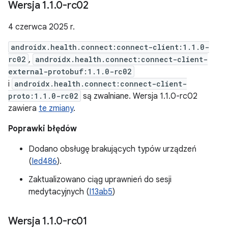
Wersja 1
.
1
.
0-rc02
4 czerwca 2025 r.
androidx.health.connect:connect-client:1.1.0-
rc02
,
androidx.health.connect:connect-client-
external-protobuf:1.1.0-rc02
i
androidx.health.connect:connect-client-
proto:1.1.0-rc02
są zwalniane. Wersja 1.1.0-rc02
zawiera
te zmiany
.
Poprawki błędów
Dodano obsługę brakujących typów urządzeń
(
Ied486
).
Zaktualizowano ciąg uprawnień do sesji
medytacyjnych (
I13ab5
)
Wersja 1
.
1
.
0-rc01