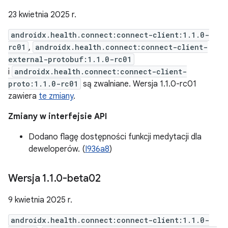
23 kwietnia 2025 r.
androidx.health.connect:connect-client:1.1.0-
rc01
,
androidx.health.connect:connect-client-
external-protobuf:1.1.0-rc01
i
androidx.health.connect:connect-client-
proto:1.1.0-rc01
są zwalniane. Wersja 1.1.0-rc01
zawiera
te zmiany
.
Zmiany w interfejsie API
Dodano flagę dostępności funkcji medytacji dla
deweloperów. (
I936a8
)
Wersja 1
.
1
.
0-beta02
9 kwietnia 2025 r.
androidx.health.connect:connect-client:1.1.0-