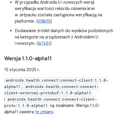
W przypadku Androida U i nowszych wersji
weryfikacja wartości rekordu ciśnienia krwi
w Jetpacku została zastąpiona weryfikacją na
platformie. (
I08bf5
)
Dodawanie źródeł danych do wyników podzielonych
na kategorie na urządzeniach z Androidem U
i nowszym. (
Ie7651
)
Wersja 1
.
1
.
0-alpha11
15 stycznia 2025 r.
androidx.health.connect:connect-client:1.1.0-
alpha11
,
androidx.health.connect:connect-
client-external-protobuf:1.1.0-alpha11
i
androidx.health.connect:connect-client-
proto:1.1.0-alpha11
są zwalniane. Wersja 1.1.0-
alpha11 zawiera
te zmiany
.