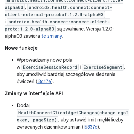
androidx.health.connect:connect-client:1.2.0-
alpha03
,
androidx.health.connect:connect-
client-external-protobuf:1.2.0-alpha03
i
androidx.health.connect:connect-client-
proto:1.2.0-alpha03
są zwalniane. Wersja 1.2.0-
alpha03 zawiera
te zmiany
.
Nowe funkcje
Wprowadzamy nowe pola
w
ExerciseSessionRecord
i
ExerciseSegment
,
aby umożliwić bardziej szczegółowe śledzenie
ćwiczeń (
I3c176
).
Zmiany w interfejsie API
Dodaj
HealthConnectClient#getChanges(changeLogsT
oken, pageSize)
, aby ustawić limit miękki liczby
zwracanych dzienników zmian (
I6837d
).