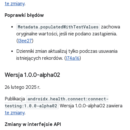
te zmiany
.
Poprawki błędów
Metadata.populatedWithTestValues
zachowa
oryginalne wartości, jeśli nie podano zastąpienia.
(
I3ee27
)
Dzienniki zmian aktualizuj tylko podczas usuwania
istniejących rekordów. (
I74a16
)
Wersja 1
.
0
.
0-alpha02
26 lutego 2025 r.
Publikacja
androidx.health.connect:connect-
testing:1.0.0-alpha02
Wersja 1.0.0-alpha02 zawiera
te zmiany
.
Zmiany w interfejsie API