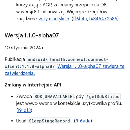
korzystają z AGP, zalecamy przejście na D8
w wersji 8.1 lub nowszej. Więcej szczegółów
znajdziesz
w tym artykule
. (
If6b4c
,
b/345472586
)
Wersja 1
.
1
.
0-alpha07
10 stycznia 2024 r.
Publikacja
androidx.health.connect:connect-
client:1.1.0-alpha07
Wersja 1.1.0-alpha07 zawiera te
zatwierdzenia.
Zmiany w interfejsie API
Zwraca
SDK_UNAVAILABLE
, gdy
#getSdkStatus
jest wywoływana w kontekście użytkownika profilu.
(
I91df3
)
Usuń
SleepStageRecord
. (
/If6ada
)