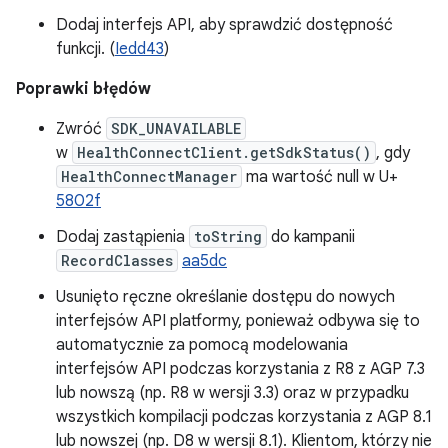
Dodaj interfejs API, aby sprawdzić dostępność
funkcji. (
Iedd43
)
Poprawki błędów
Zwróć
SDK_UNAVAILABLE
w
HealthConnectClient.getSdkStatus()
, gdy
HealthConnectManager
ma wartość null w U+
5802f
Dodaj zastąpienia
toString
do kampanii
RecordClasses
aa5dc
Usunięto ręczne określanie dostępu do nowych
interfejsów API platformy, ponieważ odbywa się to
automatycznie za pomocą modelowania
interfejsów API podczas korzystania z R8 z AGP 7.3
lub nowszą (np. R8 w wersji 3.3) oraz w przypadku
wszystkich kompilacji podczas korzystania z AGP 8.1
lub nowszej (np. D8 w wersji 8.1). Klientom, którzy nie