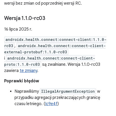
wersji bez zmian od poprzedniej wersji RC.
Wersja 1
.
1
.
0-rc03
16 lipca 2025 r.
androidx.health.connect:connect-client:1.1.0-
rc03
,
androidx.health.connect:connect-client-
external-protobuf:1.1.0-rc03
i
androidx.health.connect:connect-client-
proto:1.1.0-rc03
są zwalniane. Wersja 1.1.0-rc03
zawiera
te zmiany
.
Poprawki błędów
Naprawiliśmy
IllegalArgumentException
w
przypadku agregacji przekraczających granicę
czasu letniego. (
Ic9e4f
)