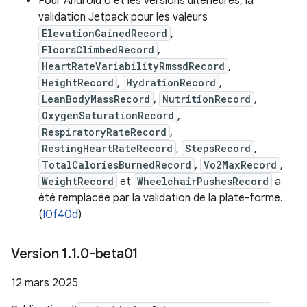
Pour Android U et les versions ultérieures, la
validation Jetpack pour les valeurs
ElevationGainedRecord
,
FloorsClimbedRecord
,
HeartRateVariabilityRmssdRecord
,
HeightRecord
,
HydrationRecord
,
LeanBodyMassRecord
,
NutritionRecord
,
OxygenSaturationRecord
,
RespiratoryRateRecord
,
RestingHeartRateRecord
,
StepsRecord
,
TotalCaloriesBurnedRecord
,
Vo2MaxRecord
,
WeightRecord
et
WheelchairPushesRecord
a
été remplacée par la validation de la plate-forme.
(
I0f40d
)
Version 1
.
1
.
0-beta01
12 mars 2025