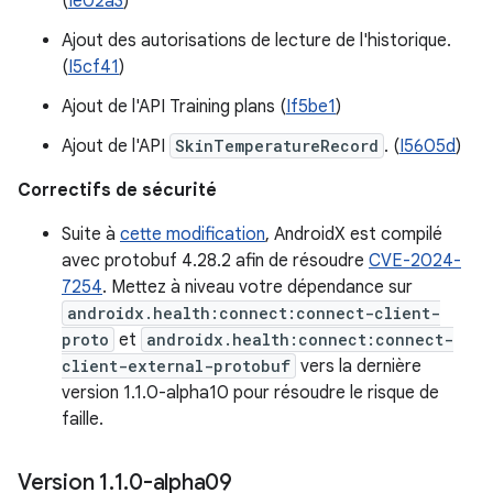
(
Ie02a3
)
Ajout des autorisations de lecture de l'historique.
(
I5cf41
)
Ajout de l'API Training plans (
If5be1
)
Ajout de l'API
SkinTemperatureRecord
. (
I5605d
)
Correctifs de sécurité
Suite à
cette modification
, AndroidX est compilé
avec protobuf 4.28.2 afin de résoudre
CVE-2024-
7254
. Mettez à niveau votre dépendance sur
androidx.health:connect:connect-client-
proto
et
androidx.health:connect:connect-
client-external-protobuf
vers la dernière
version 1.1.0-alpha10 pour résoudre le risque de
faille.
Version 1
.
1
.
0-alpha09