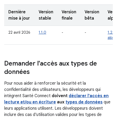
Dernière
Version
Version
Version
Vers
mise à jour
stable
finale
bêta
alph
22 avril 2026
1.1.0
-
-
1.2.0
alph
Demander l'accès aux types de
données
Pour nous aider à renforcer la sécurité et la
confidentialité des utilisateurs, les développeurs qui
intègrent Santé Connect
doivent
déclarer l'accès en
lecture et/ou en écriture
aux
types de données
que
leurs applications utilisent. Les développeurs doivent
inclure des cas d'utilisation valides pour les types de