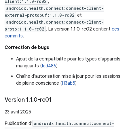
client:1.1.0-rc02
,
androidx.health.connect:connect-client-
external-protobuf:1.1.0-rc02
et
androidx.health.connect:connect-client-
proto:1.1.0-rc02
. La version 1.1.0-rc02 contient
ces
commits
.
Correction de bugs
Ajout de la compatibilité pour les types d'appareils
manquants (
Ied486
)
Chaîne d'autorisation mise à jour pour les sessions
de pleine conscience (
I13ab5
)
Version 1
.
1
.
0-rc01
23 avril 2025
Publication d'
androidx.health.connect:connect-