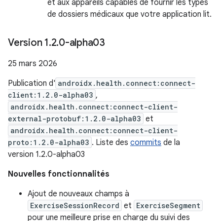
et aux appareils capables de fournir les types
de dossiers médicaux que votre application lit.
Version 1
.
2
.
0-alpha03
25 mars 2026
Publication d'
androidx.health.connect:connect-
client:1.2.0-alpha03
,
androidx.health.connect:connect-client-
external-protobuf:1.2.0-alpha03
et
androidx.health.connect:connect-client-
proto:1.2.0-alpha03
. Liste des
commits
de la
version 1.2.0-alpha03
Nouvelles fonctionnalités
Ajout de nouveaux champs à
ExerciseSessionRecord
et
ExerciseSegment
pour une meilleure prise en charge du suivi des