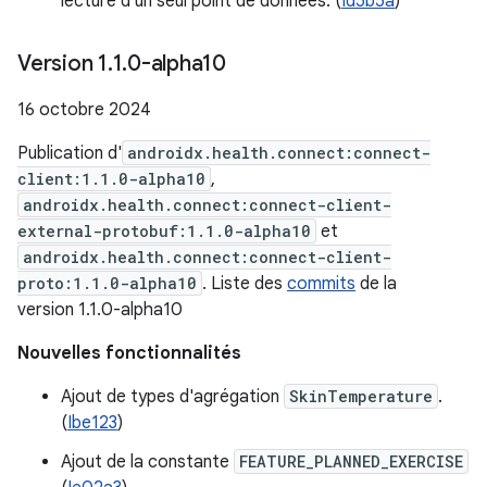
lecture d'un seul point de données. (
Id5b5a
)
Version 1
.
1
.
0-alpha10
16 octobre 2024
Publication d'
androidx.health.connect:connect-
client:1.1.0-alpha10
,
androidx.health.connect:connect-client-
external-protobuf:1.1.0-alpha10
et
androidx.health.connect:connect-client-
proto:1.1.0-alpha10
. Liste des
commits
de la
version 1.1.0-alpha10
Nouvelles fonctionnalités
Ajout de types d'agrégation
SkinTemperature
.
(
Ibe123
)
Ajout de la constante
FEATURE_PLANNED_EXERCISE