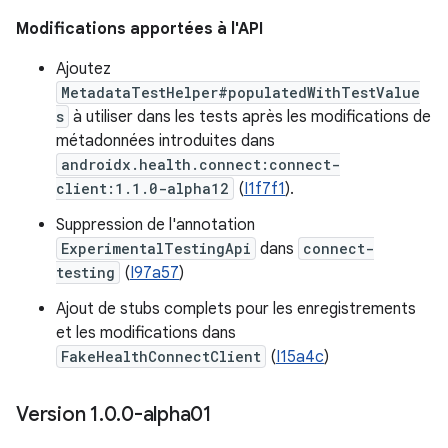
Modifications apportées à l'API
Ajoutez
MetadataTestHelper#populatedWithTestValue
s
à utiliser dans les tests après les modifications de
métadonnées introduites dans
androidx.health.connect:connect-
client:1.1.0-alpha12
(
I1f7f1
).
Suppression de l'annotation
ExperimentalTestingApi
dans
connect-
testing
(
I97a57
)
Ajout de stubs complets pour les enregistrements
et les modifications dans
FakeHealthConnectClient
(
I15a4c
)
Version 1
.
0
.
0-alpha01