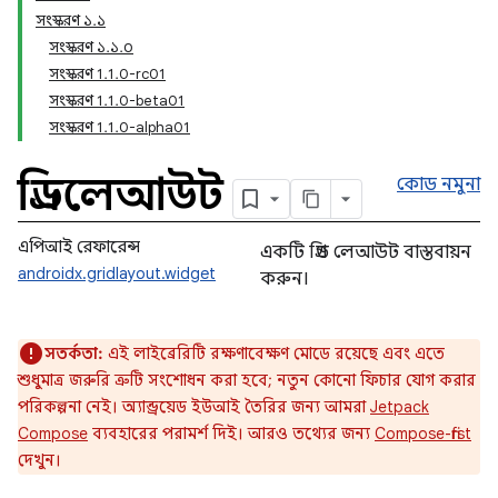
সংস্করণ ১.১
সংস্করণ ১.১.০
সংস্করণ 1.1.0-rc01
সংস্করণ 1.1.0-beta01
সংস্করণ 1.1.0-alpha01
গ্রিডলেআউট
কোড নমুনা
এপিআই রেফারেন্স
একটি গ্রিড লেআউট বাস্তবায়ন
androidx.gridlayout.widget
করুন।
সতর্কতা:
এই লাইব্রেরিটি রক্ষণাবেক্ষণ মোডে রয়েছে এবং এতে
শুধুমাত্র জরুরি ত্রুটি সংশোধন করা হবে; নতুন কোনো ফিচার যোগ করার
পরিকল্পনা নেই। অ্যান্ড্রয়েড ইউআই তৈরির জন্য আমরা
Jetpack
Compose
ব্যবহারের পরামর্শ দিই। আরও তথ্যের জন্য
Compose-first
দেখুন।