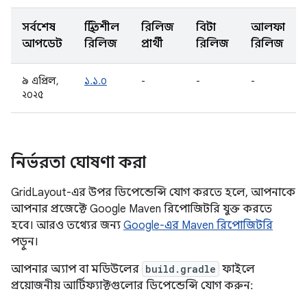
সর্বশেষ
স্থিতিশীল
রিলিজ
বিটা
আলফা
আপডেট
রিলিজ
প্রার্থী
রিলিজ
রিলিজ
৯ এপ্রিল,
১.১.০
-
-
-
২০২৫
নির্ভরতা ঘোষণা করা
GridLayout-এর উপর ডিপেন্ডেন্সি যোগ করতে হলে, আপনাকে
আপনার প্রজেক্টে Google Maven রিপোজিটরি যুক্ত করতে
হবে। আরও তথ্যের জন্য
Google-এর Maven রিপোজিটরি
পড়ুন।
আপনার অ্যাপ বা মডিউলের
build.gradle
ফাইলে
প্রয়োজনীয় আর্টিফ্যাক্টগুলোর ডিপেন্ডেন্সি যোগ করুন: