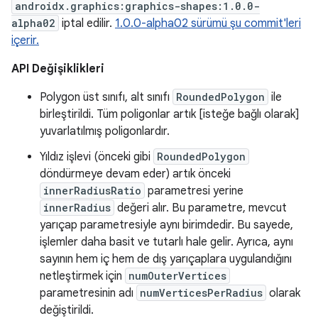
androidx.graphics:graphics-shapes:1.0.0-
alpha02
iptal edilir.
1.0.0-alpha02 sürümü şu commit'leri
içerir.
API Değişiklikleri
Polygon üst sınıfı, alt sınıfı
RoundedPolygon
ile
birleştirildi. Tüm poligonlar artık [isteğe bağlı olarak]
yuvarlatılmış poligonlardır.
Yıldız işlevi (önceki gibi
RoundedPolygon
döndürmeye devam eder) artık önceki
innerRadiusRatio
parametresi yerine
innerRadius
değeri alır. Bu parametre, mevcut
yarıçap parametresiyle aynı birimdedir. Bu sayede,
işlemler daha basit ve tutarlı hale gelir. Ayrıca, aynı
sayının hem iç hem de dış yarıçaplara uygulandığını
netleştirmek için
numOuterVertices
parametresinin adı
numVerticesPerRadius
olarak
değiştirildi.