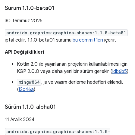
Sürüm 1
.
1
.
0-beta01
30 Temmuz 2025
androidx.graphics:graphics-shapes:1.1.0-beta01
iptal edilir. 1.1.0-beta01 sürümü
bu commit'leri
içerir.
API Değişiklikleri
Kotlin 2.0 ile yayınlanan projelerin kullanılabilmesi için
KGP 2.0.0 veya daha yeni bir sürüm gerekir (
Idb6b5
).
mingwX64
, js ve wasm derleme hedefleri eklendi.
(
I2c46a
)
Sürüm 1
.
1
.
0-alpha01
11 Aralık 2024
androidx.graphics:graphics-shapes:1.1.0-