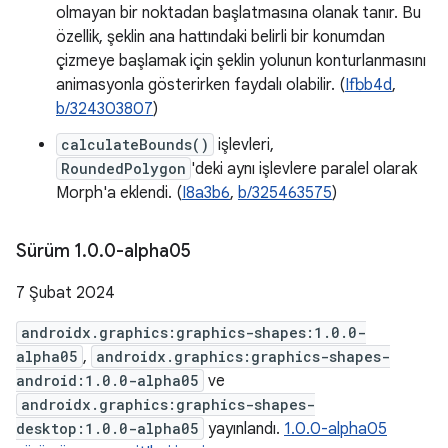
olmayan bir noktadan başlatmasına olanak tanır. Bu
özellik, şeklin ana hattındaki belirli bir konumdan
çizmeye başlamak için şeklin yolunun konturlanmasını
animasyonla gösterirken faydalı olabilir. (
Ifbb4d
,
b/324303807
)
calculateBounds()
işlevleri,
RoundedPolygon
'deki aynı işlevlere paralel olarak
Morph'a eklendi. (
I8a3b6
,
b/325463575
)
Sürüm 1
.
0
.
0-alpha05
7 Şubat 2024
androidx.graphics:graphics-shapes:1.0.0-
alpha05
,
androidx.graphics:graphics-shapes-
android:1.0.0-alpha05
ve
androidx.graphics:graphics-shapes-
desktop:1.0.0-alpha05
yayınlandı.
1.0.0-alpha05