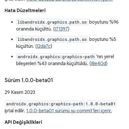
Hata Düzeltmeleri
libandroidx.graphics.path.so
boyutunu %96
oranında küçülttü. (
I71397
)
libandroidx.graphics.path.so
boyutunu %5
küçültün. (
I2da7c
)
androidx.graphics:graphics-path
'nın yerel
bileşenleri %43 oranında küçültüldü. (
I8e40d
)
Sürüm 1
.
0
.
0-beta01
29 Kasım 2023
androidx.graphics:graphics-path:1.0.0-beta01
iptal edilir.
1.0.0-beta01 sürümü şu commit'leri içerir.
API Değişiklikleri