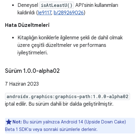
Deneysel
isAtLeastU()
API'sinin kullanımları
kaldırıldı (
Ie9117
,
b/289269026
)
Hata Düzeltmeleri
Kitaplığın koniklerle ilgilenme şekli de dahil olmak
üzere çeşitli düzeltmeler ve performans
iyileştirmeleri.
Sürüm 1
.
0
.
0-alpha02
7 Haziran 2023
androidx.graphics:graphics-path:1.0.0-alpha02
iptal edilir. Bu sürüm dahili bir dalda geliştirilmiştir.
Not:
Bu sürüm yalnızca Android 14 (Upside Down Cake)
Beta 1 SDK'sı veya sonraki sürümlerle derlenir.