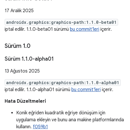
17 Aralık 2025
androidx.graphics:graphics-path:1.1.0-beta01
iptal edilir. 1.1.0-beta01 sürümü
bu commit'leri
içerir.
Sürüm 1
.
0
Sürüm 1
.
1
.
0-alpha01
13 Ağustos 2025
androidx.graphics:graphics-path:1.1.0-alpha01
iptal edilir. 1.1.0-alpha01 sürümü
bu commit'leri
içerir.
Hata Düzeltmeleri
Konik eğriden kuadratik eğriye dönüşüm için
uygulama ekleyin ve bunu ana makine platformlarında
kullanın.
f059b1