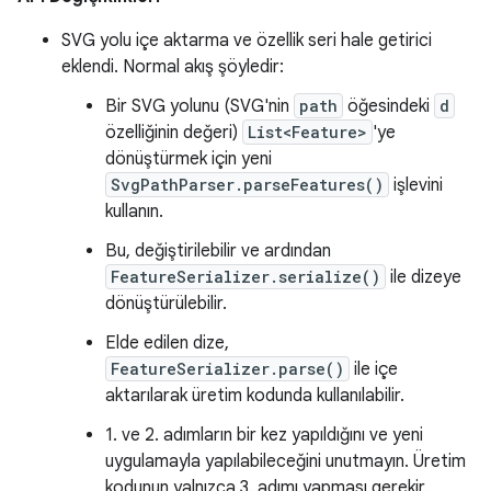
SVG yolu içe aktarma ve özellik seri hale getirici
eklendi. Normal akış şöyledir:
Bir SVG yolunu (SVG'nin
path
öğesindeki
d
özelliğinin değeri)
List<Feature>
'ye
dönüştürmek için yeni
SvgPathParser.parseFeatures()
işlevini
kullanın.
Bu, değiştirilebilir ve ardından
FeatureSerializer.serialize()
ile dizeye
dönüştürülebilir.
Elde edilen dize,
FeatureSerializer.parse()
ile içe
aktarılarak üretim kodunda kullanılabilir.
1. ve 2. adımların bir kez yapıldığını ve yeni
uygulamayla yapılabileceğini unutmayın. Üretim
kodunun yalnızca 3. adımı yapması gerekir.