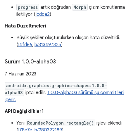
progress
artık doğrudan
Morph
çizim komutlarına
iletiliyor (
Icdca2
)
Hata Düzeltmeleri
Büyük şekiller oluşturulurken oluşan hata düzeltildi.
(
I4fd66
,
b/313497325
)
Sürüm 1
.
0
.
0-alpha03
7 Haziran 2023
androidx.graphics:graphics-shapes:1.0.0-
alpha03
iptal edilir.
1.0.0-alpha03 sürümü şu commit'leri
içerir.
API Değişiklikleri
Yeni
RoundedPolygon.rectangle()
işlevi eklendi
(
I78e7e
,
b/280322189
)