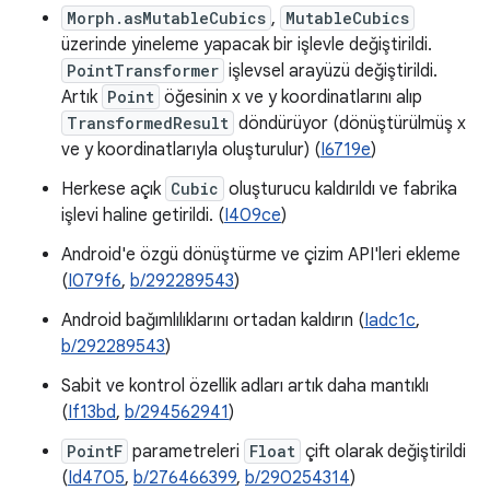
Morph.asMutableCubics
,
MutableCubics
üzerinde yineleme yapacak bir işlevle değiştirildi.
PointTransformer
işlevsel arayüzü değiştirildi.
Artık
Point
öğesinin x ve y koordinatlarını alıp
TransformedResult
döndürüyor (dönüştürülmüş x
ve y koordinatlarıyla oluşturulur) (
I6719e
)
Herkese açık
Cubic
oluşturucu kaldırıldı ve fabrika
işlevi haline getirildi. (
I409ce
)
Android'e özgü dönüştürme ve çizim API'leri ekleme
(
I079f6
,
b/292289543
)
Android bağımlılıklarını ortadan kaldırın (
Iadc1c
,
b/292289543
)
Sabit ve kontrol özellik adları artık daha mantıklı
(
If13bd
,
b/294562941
)
PointF
parametreleri
Float
çift olarak değiştirildi
(
Id4705
,
b/276466399
,
b/290254314
)