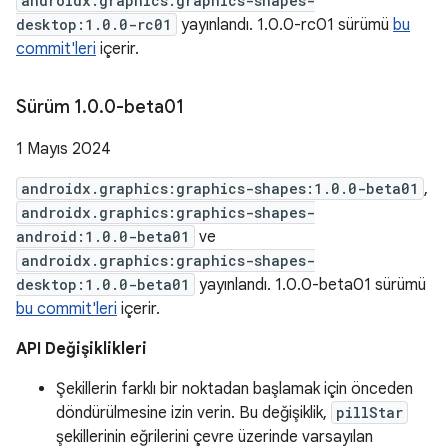
androidx.graphics:graphics-shapes-
desktop:1.0.0-rc01
yayınlandı. 1.0.0-rc01 sürümü
bu
commit'leri
içerir.
Sürüm 1
.
0
.
0-beta01
1 Mayıs 2024
androidx.graphics:graphics-shapes:1.0.0-beta01
,
androidx.graphics:graphics-shapes-
android:1.0.0-beta01
ve
androidx.graphics:graphics-shapes-
desktop:1.0.0-beta01
yayınlandı. 1.0.0-beta01 sürümü
bu commit'leri
içerir.
API Değişiklikleri
Şekillerin farklı bir noktadan başlamak için önceden
döndürülmesine izin verin. Bu değişiklik,
pillStar
şekillerinin eğrilerini çevre üzerinde varsayılan