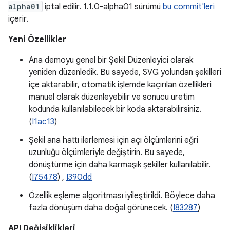
alpha01
iptal edilir. 1.1.0-alpha01 sürümü
bu commit'leri
içerir.
Yeni Özellikler
Ana demoyu genel bir Şekil Düzenleyici olarak
yeniden düzenledik. Bu sayede, SVG yolundan şekilleri
içe aktarabilir, otomatik işlemde kaçırılan özellikleri
manuel olarak düzenleyebilir ve sonucu üretim
kodunda kullanılabilecek bir koda aktarabilirsiniz.
(
I1ac13
)
Şekil ana hattı ilerlemesi için açı ölçümlerini eğri
uzunluğu ölçümleriyle değiştirin. Bu sayede,
dönüştürme için daha karmaşık şekiller kullanılabilir.
(
I75478
) ,
I390dd
Özellik eşleme algoritması iyileştirildi. Böylece daha
fazla dönüşüm daha doğal görünecek. (
I83287
)
API Değişiklikleri