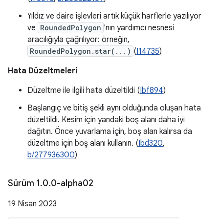
Yıldız ve daire işlevleri artık küçük harflerle yazılıyor
ve
RoundedPolygon
'nın yardımcı nesnesi
aracılığıyla çağrılıyor: örneğin,
RoundedPolygon.star(...)
(
I14735
)
Hata Düzeltmeleri
Düzeltme ile ilgili hata düzeltildi (
Ibf894
)
Başlangıç ve bitiş şekli aynı olduğunda oluşan hata
düzeltildi. Kesim için yandaki boş alanı daha iyi
dağıtın. Önce yuvarlama için, boş alan kalırsa da
düzeltme için boş alanı kullanın. (
Ibd320
,
b/277936300
)
Sürüm 1
.
0
.
0-alpha02
19 Nisan 2023