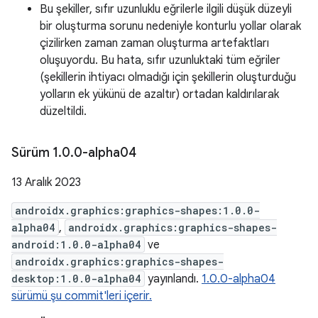
Bu şekiller, sıfır uzunluklu eğrilerle ilgili düşük düzeyli
bir oluşturma sorunu nedeniyle konturlu yollar olarak
çizilirken zaman zaman oluşturma artefaktları
oluşuyordu. Bu hata, sıfır uzunluktaki tüm eğriler
(şekillerin ihtiyacı olmadığı için şekillerin oluşturduğu
yolların ek yükünü de azaltır) ortadan kaldırılarak
düzeltildi.
Sürüm 1
.
0
.
0-alpha04
13 Aralık 2023
androidx.graphics:graphics-shapes:1.0.0-
alpha04
,
androidx.graphics:graphics-shapes-
android:1.0.0-alpha04
ve
androidx.graphics:graphics-shapes-
desktop:1.0.0-alpha04
yayınlandı.
1.0.0-alpha04
sürümü şu commit'leri içerir.