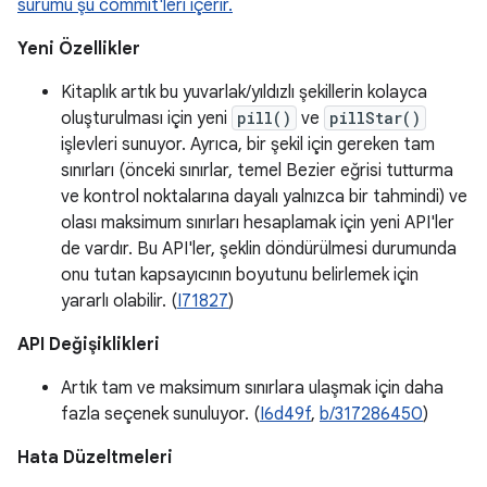
sürümü şu commit'leri içerir.
Yeni Özellikler
Kitaplık artık bu yuvarlak/yıldızlı şekillerin kolayca
oluşturulması için yeni
pill()
ve
pillStar()
işlevleri sunuyor. Ayrıca, bir şekil için gereken tam
sınırları (önceki sınırlar, temel Bezier eğrisi tutturma
ve kontrol noktalarına dayalı yalnızca bir tahmindi) ve
olası maksimum sınırları hesaplamak için yeni API'ler
de vardır. Bu API'ler, şeklin döndürülmesi durumunda
onu tutan kapsayıcının boyutunu belirlemek için
yararlı olabilir. (
I71827
)
API Değişiklikleri
Artık tam ve maksimum sınırlara ulaşmak için daha
fazla seçenek sunuluyor. (
I6d49f
,
b/317286450
)
Hata Düzeltmeleri