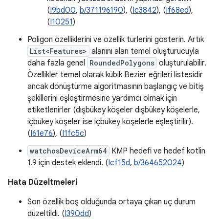
(
I9bd00
,
b/371196190
), (
Ic3842
), (
If68ed
),
(
I10251
)
Poligon özelliklerini ve özellik türlerini gösterin. Artık
List<Features>
alanını alan temel oluşturucuyla
daha fazla genel
RoundedPolygons
oluşturulabilir.
Özellikler temel olarak kübik Bezier eğrileri listesidir
ancak dönüştürme algoritmasının başlangıç ve bitiş
şekillerini eşleştirmesine yardımcı olmak için
etiketlenirler (dışbükey köşeler dışbükey köşelerle,
içbükey köşeler ise içbükey köşelerle eşleştirilir).
(
I61e76
), (
I1fc5c
)
watchosDeviceArm64
KMP hedefi ve hedef kotlin
1.9 için destek eklendi. (
Icf15d
,
b/364652024
)
Hata Düzeltmeleri
Son özellik boş olduğunda ortaya çıkan uç durum
düzeltildi. (
I390dd
)