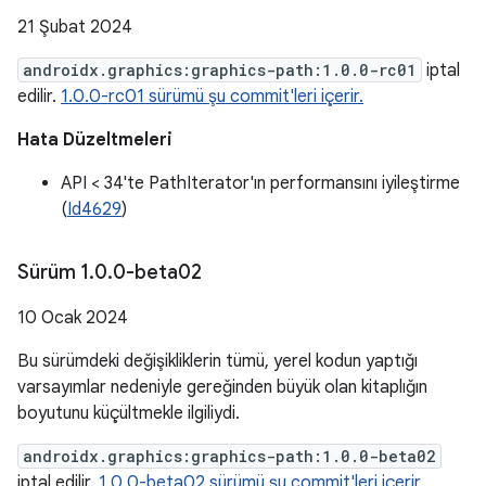
21 Şubat 2024
androidx.graphics:graphics-path:1.0.0-rc01
iptal
edilir.
1.0.0-rc01 sürümü şu commit'leri içerir.
Hata Düzeltmeleri
API < 34'te PathIterator'ın performansını iyileştirme
(
Id4629
)
Sürüm 1
.
0
.
0-beta02
10 Ocak 2024
Bu sürümdeki değişikliklerin tümü, yerel kodun yaptığı
varsayımlar nedeniyle gereğinden büyük olan kitaplığın
boyutunu küçültmekle ilgiliydi.
androidx.graphics:graphics-path:1.0.0-beta02
iptal edilir.
1.0.0-beta02 sürümü şu commit'leri içerir.