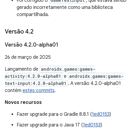
Foi corrigido o
GameTextInput
, que estava sendo
gerado incorretamente como uma biblioteca
compartilhada.
Versão 4
.
2
Versão 4
.
2
.
0-alpha01
26 de março de 2025
Lançamento de
androidx.games:games-
activity:4.2.0-alpha01
e
androidx.games:games-
text-input:4.2.0-alpha01
. A versão 4.2.0-alpha01
contém
estes commits
.
Novos recursos
Fazer upgrade para o Gradle 8.8.1 (
1ed0153
)
Fazer upgrade para o Java 17 (
1ed0153
)