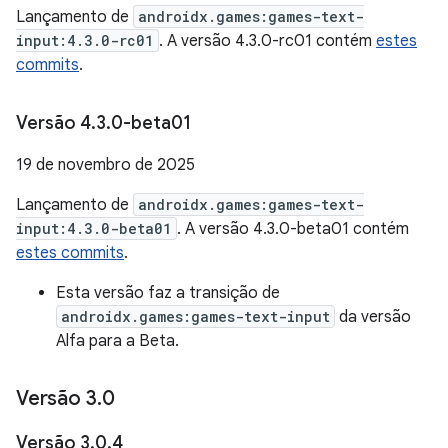
Lançamento de
androidx.games:games-text-
input:4.3.0-rc01
. A versão 4.3.0-rc01 contém
estes
commits
.
Versão 4
.
3
.
0-beta01
19 de novembro de 2025
Lançamento de
androidx.games:games-text-
input:4.3.0-beta01
. A versão 4.3.0-beta01 contém
estes commits
.
Esta versão faz a transição de
androidx.games:games-text-input
da versão
Alfa para a Beta.
Versão 3
.
0
Versão 3
.
0
.
4