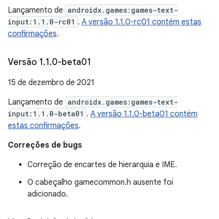
Lançamento de
androidx.games:games-text-
input:1.1.0-rc01
.
A versão 1.1.0-rc01 contém estas
confirmações
.
Versão 1
.
1
.
0-beta01
15 de dezembro de 2021
Lançamento de
androidx.games:games-text-
input:1.1.0-beta01
.
A versão 1.1.0-beta01 contém
estas confirmações
.
Correções de bugs
Correção de encartes de hierarquia e IME.
O cabeçalho gamecommon.h ausente foi
adicionado.