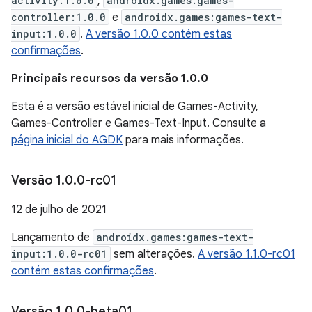
activity:1.0.0
,
androidx.games:games-
controller:1.0.0
e
androidx.games:games-text-
input:1.0.0
.
A versão 1.0.0 contém estas
confirmações
.
Principais recursos da versão 1.0.0
Esta é a versão estável inicial de Games-Activity,
Games-Controller e Games-Text-Input. Consulte a
página inicial do AGDK
para mais informações.
Versão 1
.
0
.
0-rc01
12 de julho de 2021
Lançamento de
androidx.games:games-text-
input:1.0.0-rc01
sem alterações.
A versão 1.1.0-rc01
contém estas confirmações
.
Versão 1
.
0
.
0-beta01