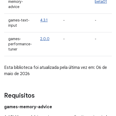
memory-
beta01
advice
games-text-
4.3.1
-
-
input
games-
2.0.0
-
-
performance-
tuner
Esta biblioteca foi atualizada pela última vez em: 06 de
maio de 2026
Requisitos
games-memory-advice