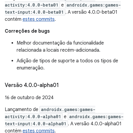
activity:4.0.0-beta01
e
androidx.games:games-
text-input:4.0.0-beta01
. A versão 4.0.0-beta01
contém
estes commits
.
Correções de bugs
Melhor documentação da funcionalidade
relacionada a locais recém-adicionada.
Adição de tipos de suporte a todos os tipos de
enumeração.
Versão 4
.
0
.
0-alpha01
16 de outubro de 2024
Lançamento de
androidx.games:games-
activity:4.0.0-alpha01
e
androidx.games:games-
text-input:4.0.0-alpha01
. A versão 4.0.0-alpha01
contém
estes commits
.