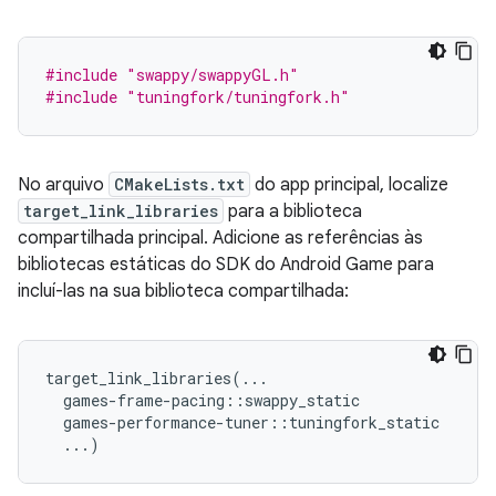
#include
"swappy/swappyGL.h"
#include
"tuningfork/tuningfork.h"
No arquivo
CMakeLists.txt
do app principal, localize
target_link_libraries
para a biblioteca
compartilhada principal. Adicione as referências às
bibliotecas estáticas do SDK do Android Game para
incluí-las na sua biblioteca compartilhada:
target_link_libraries(...

  games-frame-pacing::swappy_static

  games-performance-tuner::tuningfork_static
