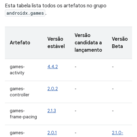
Esta tabela lista todos os artefatos no grupo
androidx.games
.
Versão
Versão
Versão
Artefato
candidata a
estável
Beta
lançamento
games-
4.4.2
-
-
activity
games-
2.0.2
-
-
controller
games-
2.1.3
-
-
frame-pacing
games-
2.0.1
-
2.1.0-