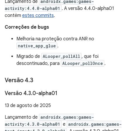
Lançamento de
androidx.games:games-
activity:4.4.0-alpha01
. A versão 4.4.0-alpha01
contém
estes commits
.
Correções de bugs
Melhoria na proteção contra ANR no
native_app_glue
.
Migrado de
ALooper_pollAll
, que foi
descontinuado, para
ALooper_pollOnce
.
Versão 4
.
3
Versão 4
.
3
.
0-alpha01
13 de agosto de 2025
Lançamento de
androidx.games:games-
activity:4.3.0-alpha01
e
androidx.games:games-