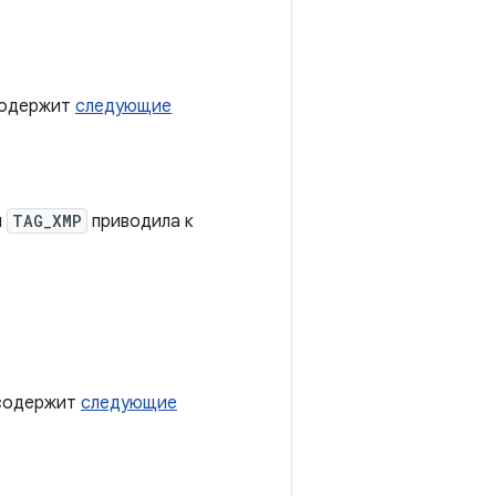
 содержит
следующие
я
TAG_XMP
приводила к
 содержит
следующие