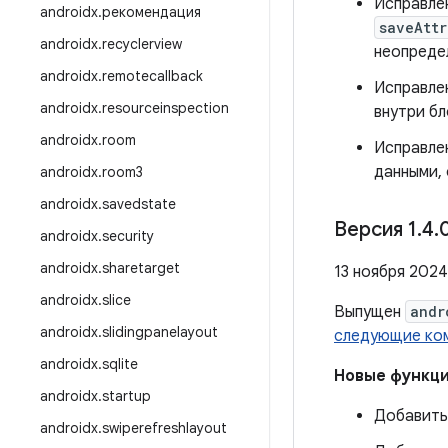
Исправле
androidx
.
рекомендация
saveAttr
androidx
.
recyclerview
неопреде
androidx
.
remotecallback
Исправлен
androidx
.
resourceinspection
внутри бл
androidx
.
room
Исправле
данными, 
androidx
.
room3
androidx
.
savedstate
Версия 1
.
4
.
androidx
.
security
androidx
.
sharetarget
13 ноября 2024 
androidx
.
slice
Выпущен
andr
androidx
.
slidingpanelayout
следующие ко
androidx
.
sqlite
Новые функц
androidx
.
startup
Добавить
androidx
.
swiperefreshlayout