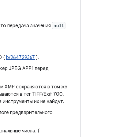
что передача значения
null
D (
b/264729367
).
кер JPEG APP1 перед
ом XMP сохраняются в том же
ываются в тег TIFF/Exif 700,
 инструменты их не найдут.
логе предварительного
нальные числа. (