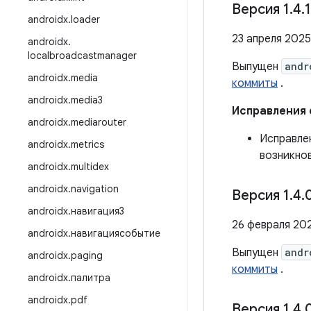
Версия 1
.
4
.
1
androidx
.
loader
23 апреля 2025 
androidx
.
localbroadcastmanager
Выпущен
andr
androidx
.
media
коммиты
.
androidx
.
media3
Исправления
androidx
.
mediarouter
Исправлен
androidx
.
metrics
возникно
androidx
.
multidex
androidx
.
navigation
Версия 1
.
4
.
androidx
.
навигация3
26 февраля 202
androidx
.
навигациясобытие
Выпущен
andr
androidx
.
paging
коммиты
.
androidx
.
палитра
androidx
.
pdf
Версия 1
.
4
.