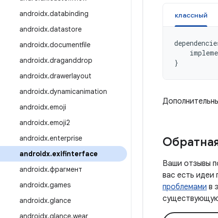
androidx
.
databinding
классный
androidx
.
datastore
dependencie
androidx
.
documentfile
impleme
androidx
.
draganddrop
}
androidx
.
drawerlayout
androidx
.
dynamicanimation
Дополнительны
androidx
.
emoji
androidx
.
emoji2
androidx
.
enterprise
Обратная
androidx
.
exifinterface
Ваши отзывы п
androidx
.
фрагмент
вас есть идеи
androidx
.
games
проблемами
в 
существующую 
androidx
.
glance
androidx
.
glance
.
wear