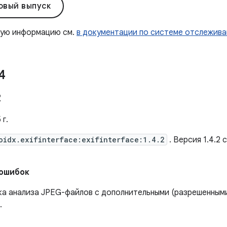
овый выпуск
ную информацию см.
в документации по системе отслежива
4
2
 г.
oidx.exifinterface:exifinterface:1.4.2
. Версия 1.4.2
 ошибок
а анализа JPEG-файлов с дополнительными (разрешенными
.