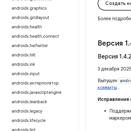
Создать н
androidx
.
graphics
androidx
.
gridlayout
Более подроб
androidx
.
health
androidx
.
health
.
connect
Версия 1
.
androidx
.
heifwriter
androidx
.
hilt
Версия 1
.
4
.
androidx
.
ink
3 декабря 2025
androidx
.
input
Выпущен
andr
androidx
.
интерполятор
коммиты
.
androidx
.
javascriptengine
Исправления
androidx
.
leanback
Поддержк
androidx
.
legacy
маркером
androidx
.
lifecycle
androidx
.
lint