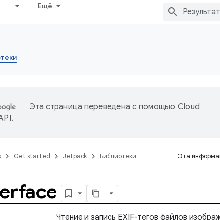
Ещё
отеки
Эта страница переведена с помощью
Cloud
 API
.
s
Get started
Jetpack
Библиотеки
Эта информац
terface
Чтение и запись EXIF-тегов файлов изобра