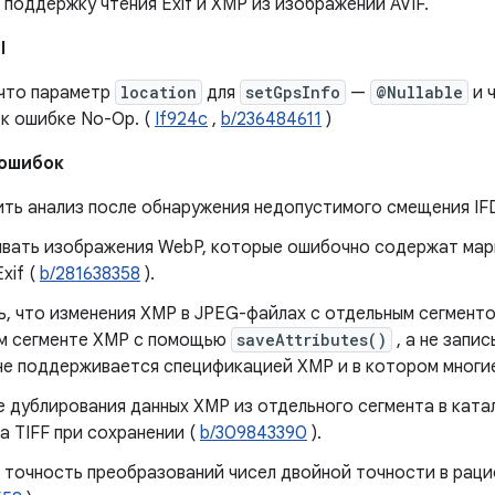
поддержку чтения Exif и XMP из изображений AVIF.
I
 что параметр
location
для
setGpsInfo
—
@Nullable
и 
 к ошибке No-Op. (
If924c
,
b/236484611
)
 ошибок
ть анализ после обнаружения недопустимого смещения IF
вать изображения WebP, которые ошибочно содержат мар
xif (
b/281638358
).
ь, что изменения XMP в JPEG-файлах с отдельным сегмент
м сегменте XMP с помощью
saveAttributes()
, а не запис
не поддерживается спецификацией XMP и в котором многие
е дублирования данных XMP из отдельного сегмента в ката
а TIFF при сохранении (
b/309843390
).
 точность преобразований чисел двойной точности в рацио