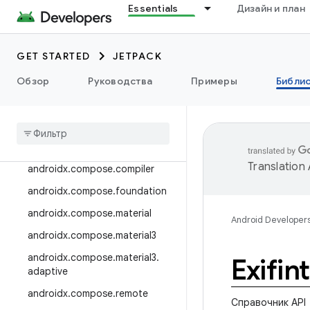
Essentials
Дизайн и план
androidx.camera.viewfinder
androidx.car
GET STARTED
JETPACK
androidx.car.app
androidx.cardview
Обзор
Руководства
Примеры
Библи
androidx
.
коллекция
androidx
.
compose
androidx
.
compose
.
animation
Translation
androidx
.
compose
.
compiler
androidx
.
compose
.
foundation
androidx
.
compose
.
material
Android Developer
androidx
.
compose
.
material3
androidx
.
compose
.
material3
.
Exifin
adaptive
androidx
.
compose
.
remote
Справочник API