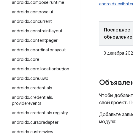
androidx
.
compose
.
runtime
androidx.exifint
androidx
.
compose
.
ui
androidx
.
concurrent
Последнее
androidx
.
constraintlayout
обновление
androidx
.
contentpager
androidx
.
coordinatorlayout
3 декабря 202
androidx
.
core
androidx
.
core
.
locationbutton
androidx
.
core
.
uwb
Объявлен
androidx
.
credentials
Чтобы добавит
androidx
.
credentials
.
свой проект. 
providerevents
androidx
.
credentials
.
registry
Добавьте зави
модуля:
androidx
.
cursoradapter
androidx
.
customview