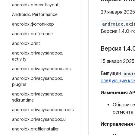
androidx
.
percentlayout
29 января 2025 
Androidx
.
Performance
androidx.exi
androidx
.
фотопикер
Версия 1.4.0-
androidx
.
preference
androidx
.
print
Версия 1
.
4
.
androidx
.
privacysandbox
.
activity
15 января 2025 
androidx
.
privacysandbox
.
ads
Выпущен
andr
androidx
.
privacysandbox
.
следующие ко
plugins
Изменения AP
androidx
.
privacysandbox
.
sdkruntime
Обновите
androidx
.
privacysandbox
.
tools
сегмента 
androidx
.
privacysandbox
.
ui
Исправления
androidx
.
profileinstaller