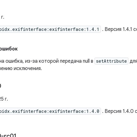
г.
oidx.exifinterface:exifinterface:1.4.1
. Версия 1.4.1
 ошибок
а ​​ошибка, из-за которой передача null в
setAttribute
дл
вению исключения.
0
5 г.
oidx.exifinterface:exifinterface:1.4.0
. Версия 1.4.0
0-rc01