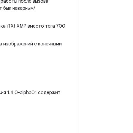
 работы после вызова
т был неверным/
ока iTXt XMP вместо тега 700
в изображений с конечными
сия 1.4.0-alpha01 содержит