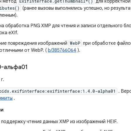
н метод
ExifInterface.getThumbnail*()
для корректной
ibutes()
(ранее вызовы выполнялись успешно, но результа
ленным).
а ​​обработка PNG XMP для чтения и записи отдельного бл
ока eXIf.
ние повреждения изображений
WebP
при обработке файло
отличными от WebP. (
b/385766064
).
0-альфа01
г.
oidx.exifinterface:exifinterface:1.4.0-alpha01
. Вер
ммиты
.
ии
 поддержку чтения данных XMP из изображений HEIF.