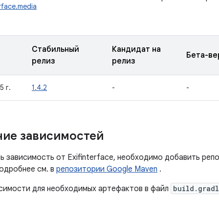
erface.media
Стабильный
Кандидат на
Бета-ве
релиз
релиз
5 г.
1.4.2
-
-
ие зависимостей
ь зависимость от Exifinterface, необходимо добавить реп
Подробнее см. в
репозитории Google Maven
.
симости для необходимых артефактов в файл
build.grad