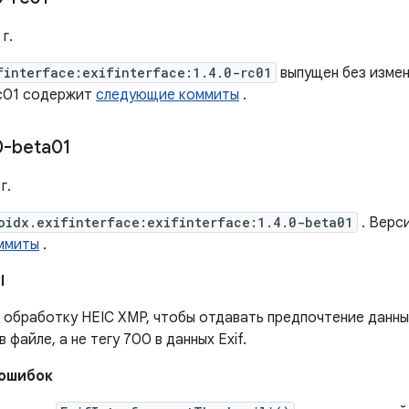
г.
finterface:exifinterface:1.4.0-rc01
выпущен без измен
rc01 содержит
следующие коммиты
.
0-beta01
г.
oidx.exifinterface:exifinterface:1.4.0-beta01
. Верс
ммиты
.
I
 обработку HEIC XMP, чтобы отдавать предпочтение данны
в файле, а не тегу 700 в данных Exif.
 ошибок