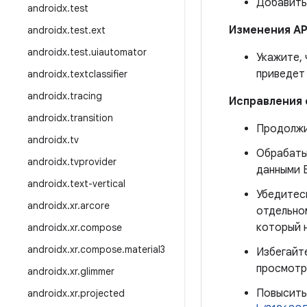
Добавить 
androidx
.
test
Изменения AP
androidx
.
test
.
ext
androidx
.
test
.
uiautomator
Укажите,
приведет
androidx
.
textclassifier
androidx
.
tracing
Исправления
androidx
.
transition
Продолжи
androidx
.
tv
Обрабаты
androidx
.
tvprovider
данными E
androidx
.
text-vertical
Убедитес
androidx
.
xr
.
arcore
отдельно
который 
androidx
.
xr
.
compose
androidx
.
xr
.
compose
.
material3
Избегайт
просмотр
androidx
.
xr
.
glimmer
Повысить
androidx
.
xr
.
projected