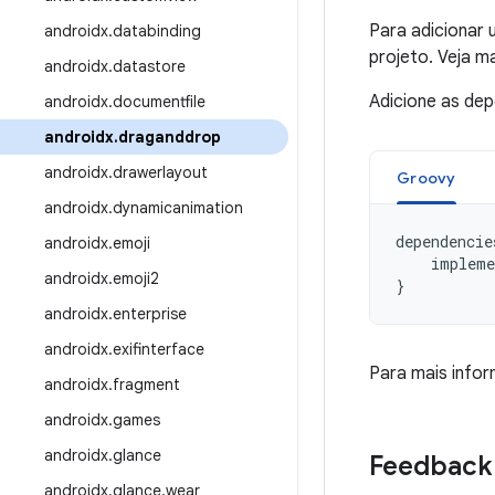
Para adicionar
androidx
.
databinding
projeto. Veja 
androidx
.
datastore
Adicione as de
androidx
.
documentfile
androidx
.
draganddrop
androidx
.
drawerlayout
Groovy
androidx
.
dynamicanimation
dependencie
androidx
.
emoji
impleme
androidx
.
emoji2
}
androidx
.
enterprise
androidx
.
exifinterface
Para mais info
androidx
.
fragment
androidx
.
games
androidx
.
glance
Feedback
androidx
.
glance
.
wear