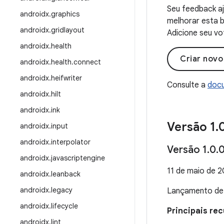
Seu feedback aj
androidx
.
graphics
melhorar esta b
androidx
.
gridlayout
Adicione seu vo
androidx
.
health
Criar nov
androidx
.
health
.
connect
androidx
.
heifwriter
Consulte a
docu
androidx
.
hilt
androidx
.
ink
Versão 1
.
androidx
.
input
androidx
.
interpolator
Versão 1
.
0
.
androidx
.
javascriptengine
11 de maio de 
androidx
.
leanback
androidx
.
legacy
Lançamento d
androidx
.
lifecycle
Principais rec
androidx
.
lint