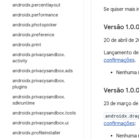
androidx
.
percentlayout
Se quiser mais 
androidx
.
performance
androidx
.
photopicker
Versão 1
.
0
.
0
androidx
.
preference
20 de abril de 
androidx
.
print
Lançamento d
androidx
.
privacysandbox
.
confirmações
.
activity
androidx
.
privacysandbox
.
ads
Nenhuma m
androidx
.
privacysandbox
.
plugins
Versão 1
.
0
.
0
androidx
.
privacysandbox
.
sdkruntime
23 de março de
androidx
.
privacysandbox
.
tools
androidx.dra
androidx
.
privacysandbox
.
ui
confirmações
:
androidx
.
profileinstaller
Nenhuma m