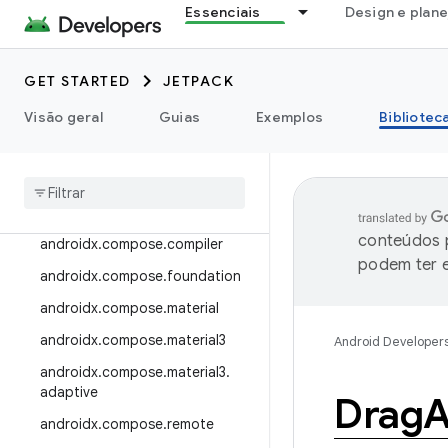
Essenciais
Design e plan
androidx.camera.viewfinder
androidx.car
GET STARTED
JETPACK
androidx.car.app
androidx.cardview
Visão geral
Guias
Exemplos
Bibliotec
androidx
.
collection
androidx
.
compose
androidx
.
compose
.
animation
conteúdos p
androidx
.
compose
.
compiler
podem ter e
androidx
.
compose
.
foundation
androidx
.
compose
.
material
androidx
.
compose
.
material3
Android Developer
androidx
.
compose
.
material3
.
adaptive
Drag
androidx
.
compose
.
remote