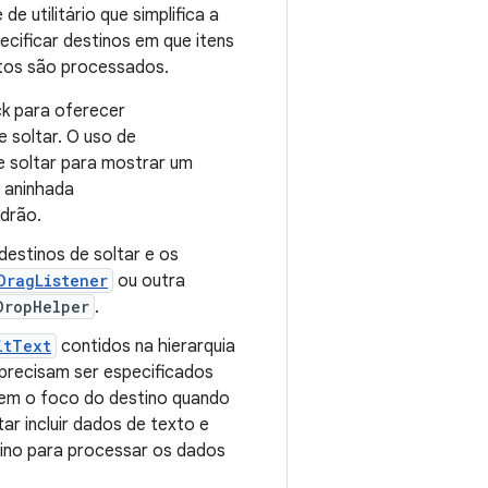
 de utilitário que simplifica a
cificar destinos em que itens
ltos são processados.
k para oferecer
e soltar. O uso de
e soltar para mostrar um
 aninhada
adrão.
destinos de soltar e os
DragListener
ou outra
DropHelper
.
itText
contidos na hierarquia
 precisam ser especificados
em o foco do destino quando
tar incluir dados de texto e
ino para processar os dados