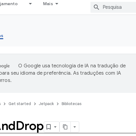
ejamento
Mais
as
O Google usa tecnologia de IA na tradução de
ara seu idioma de preferência. As traduções com IA
rros.
s
Get started
Jetpack
Bibliotecas
And
Drop