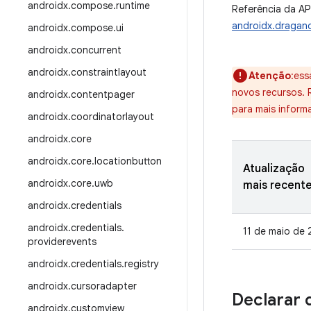
androidx
.
compose
.
runtime
Referência da AP
androidx.dragan
androidx
.
compose
.
ui
androidx
.
concurrent
androidx
.
constraintlayout
Atenção
:ess
novos recursos.
androidx
.
contentpager
para mais inform
androidx
.
coordinatorlayout
androidx
.
core
androidx
.
core
.
locationbutton
Atualização
androidx
.
core
.
uwb
mais recent
androidx
.
credentials
androidx
.
credentials
.
11 de maio de
providerevents
androidx
.
credentials
.
registry
androidx
.
cursoradapter
Declarar 
androidx
.
customview