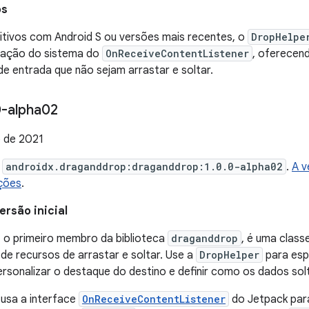
os
itivos com Android S ou versões mais recentes, o
DropHelpe
ação do sistema do
OnReceiveContentListener
, oferecen
e entrada que não sejam arrastar e soltar.
-alpha02
 de 2021
e
androidx.draganddrop:draganddrop:1.0.0-alpha02
.
A v
ções
.
ersão inicial
, o primeiro membro da biblioteca
draganddrop
, é uma classe
e recursos de arrastar e soltar. Use a
DropHelper
para espe
ersonalizar o destaque do destino e definir como os dados so
usa a interface
OnReceiveContentListener
do Jetpack par