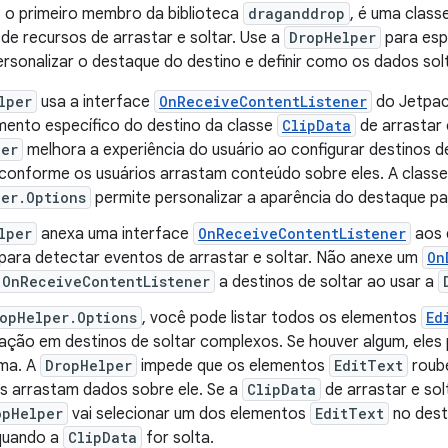
, o primeiro membro da biblioteca
draganddrop
, é uma classe
e recursos de arrastar e soltar. Use a
DropHelper
para espe
ersonalizar o destaque do destino e definir como os dados so
lper
usa a interface
OnReceiveContentListener
do Jetpac
ento específico do destino da classe
ClipData
de arrastar 
per
melhora a experiência do usuário ao configurar destinos d
conforme os usuários arrastam conteúdo sobre eles. A classe
er.Options
permite personalizar a aparência do destaque p
lper
anexa uma interface
OnReceiveContentListener
aos 
 para detectar eventos de arrastar e soltar. Não anexe um
On
OnReceiveContentListener
a destinos de soltar ao usar a
opHelper.Options
, você pode listar todos os elementos
Ed
ização em destinos de soltar complexos. Se houver algum, eles
ma. A
DropHelper
impede que os elementos
EditText
roub
os arrastam dados sobre ele. Se a
ClipData
de arrastar e sol
opHelper
vai selecionar um dos elementos
EditText
no dest
quando a
ClipData
for solta.