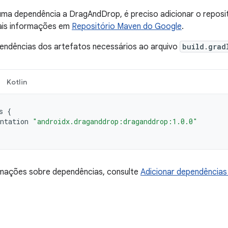
 uma dependência a DragAndDrop, é preciso adicionar o repos
mais informações em
Repositório Maven do Google
.
pendências dos artefatos necessários ao arquivo
build.grad
Kotlin
s
{
ntation
"androidx.draganddrop:draganddrop:1.0.0"
rmações sobre dependências, consulte
Adicionar dependências 