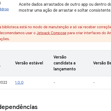
I
Aceite dados arrastados de outro app ou dentro d
ddrop
mostrar uma ação de arrastar e soltar consistente
a biblioteca está no modo de manutenção e só vai receber correçõe
 Recomendamos usar o
Jetpack Compose
para criar interfaces do A
ações.
Versão
Versão estável
candidata a
Versão B
e
lançamento
 2022
1.0.0
-
-
dependências