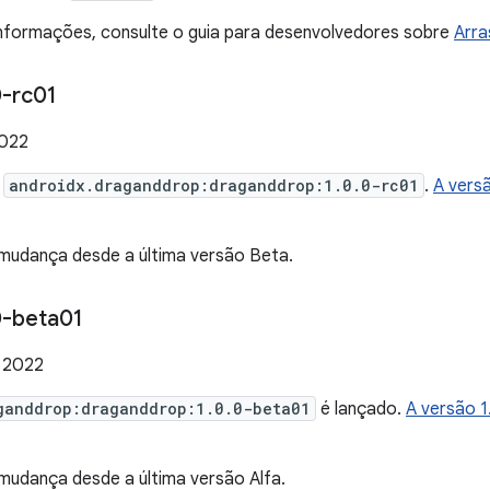
informações, consulte o guia para desenvolvedores sobre
Arra
-rc01
2022
e
androidx.draganddrop:draganddrop:1.0.0-rc01
.
A vers
udança desde a última versão Beta.
-beta01
 2022
ganddrop:draganddrop:1.0.0-beta01
é lançado.
A versão 
udança desde a última versão Alfa.