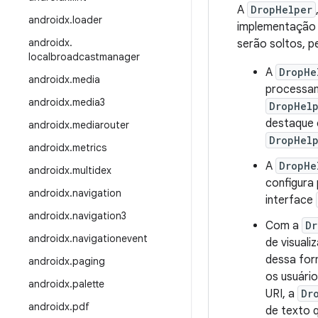
A
DropHelper
androidx
.
loader
implementação d
androidx
.
serão soltos, p
localbroadcastmanager
A
DropHe
androidx
.
media
processam
androidx
.
media3
DropHel
destaque 
androidx
.
mediarouter
DropHelp
androidx
.
metrics
A
DropHe
androidx
.
multidex
configura
androidx
.
navigation
interface
androidx
.
navigation3
Com a
Dr
androidx
.
navigationevent
de visual
dessa for
androidx
.
paging
os usuári
androidx
.
palette
URI, a
Dr
androidx
.
pdf
de texto 