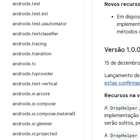
androidx
.
test
Novos recurs
androidx
.
test
.
ext
Em dispos
androidx
.
test
.
uiautomator
implement
métodos d
androidx
.
textclassifier
androidx
.
tracing
Versão 1
.
0
.
0
androidx
.
transition
15 de dezembro
androidx
.
tv
androidx
.
tvprovider
Lançamento d
estas confirma
androidx
.
text-vertical
androidx
.
xr
.
arcore
Recursos na v
androidx
.
xr
.
compose
A
DropHelper
androidx
.
xr
.
compose
.
material3
implementação d
serão soltos, p
androidx
.
xr
.
glimmer
androidx
.
xr
.
projected
A
DropHelper