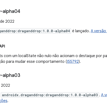
-alpha04
 de 2022
ganddrop:draganddrop:1.0.0-alpha04
é lançado.
A versão
API
s com um localState não nulo não acionam o destaque por p
ção para mudar esse comportamento (
I55792
).
-alpha03
e 2022
e
androidx.draganddrop:draganddrop:1.0.0-alpha03
.
A v
ções
.