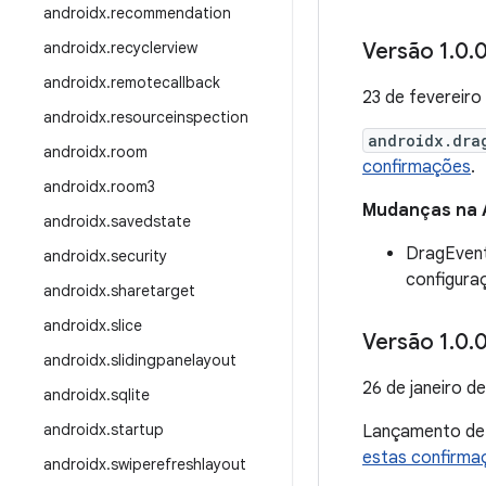
androidx
.
recommendation
androidx
.
recyclerview
Versão 1
.
0
.
0
androidx
.
remotecallback
23 de fevereiro
androidx
.
resourceinspection
androidx.dra
androidx
.
room
confirmações
.
androidx
.
room3
Mudanças na 
androidx
.
savedstate
DragEvent
androidx
.
security
configura
androidx
.
sharetarget
androidx
.
slice
Versão 1
.
0
.
0
androidx
.
slidingpanelayout
26 de janeiro d
androidx
.
sqlite
androidx
.
startup
Lançamento d
estas confirma
androidx
.
swiperefreshlayout