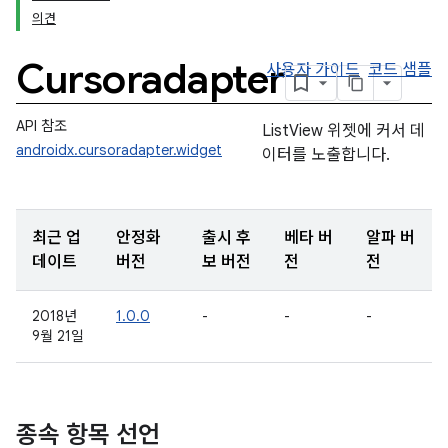
의견
Cursoradapter
사용자 가이드
코드 샘플
API 참조
ListView 위젯에 커서 데
androidx.cursoradapter.widget
이터를 노출합니다.
최근 업
안정화
출시 후
베타 버
알파 버
데이트
버전
보 버전
전
전
2018년
1.0.0
-
-
-
9월 21일
종속 항목 선언