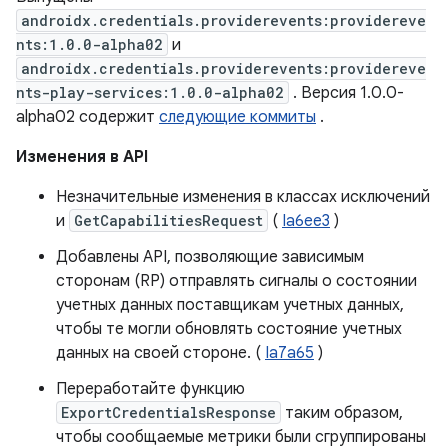
androidx.credentials.providerevents:providereve
nts:1.0.0-alpha02
и
androidx.credentials.providerevents:providereve
nts-play-services:1.0.0-alpha02
. Версия 1.0.0-
alpha02 содержит
следующие коммиты
.
Изменения в API
Незначительные изменения в классах исключений
и
GetCapabilitiesRequest
(
Ia6ee3
)
Добавлены API, позволяющие зависимым
сторонам (RP) отправлять сигналы о состоянии
учетных данных поставщикам учетных данных,
чтобы те могли обновлять состояние учетных
данных на своей стороне. (
Ia7a65
)
Переработайте функцию
ExportCredentialsResponse
таким образом,
чтобы сообщаемые метрики были сгруппированы