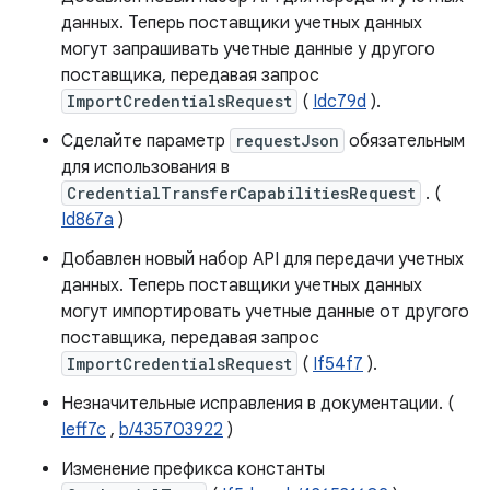
данных. Теперь поставщики учетных данных
могут запрашивать учетные данные у другого
поставщика, передавая запрос
ImportCredentialsRequest
(
Idc79d
).
Сделайте параметр
requestJson
обязательным
для использования в
CredentialTransferCapabilitiesRequest
. (
Id867a
)
Добавлен новый набор API для передачи учетных
данных. Теперь поставщики учетных данных
могут импортировать учетные данные от другого
поставщика, передавая запрос
ImportCredentialsRequest
(
If54f7
).
Незначительные исправления в документации. (
Ieff7c
,
b/435703922
)
Изменение префикса константы