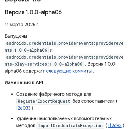
Версия 1
.
0
.
0-alpha06
11 марта 2026 г.
Выпущены
androidx.credentials.providerevents:providereve
nts:1.0.0-alpha06
и
androidx.credentials.providerevents:providereve
nts-play-services:1.0.0-alpha06
. Версия 1.0.0-
alpha06 содержит
следующие коммиты
.
Изменения в API
Создание фабричного метода для
RegisterExportRequest
без сопоставителя (
I2e033
)
Удаление неиспользуемых вспомогательных
методов
ImportCredentialsException
(
If2d93
)