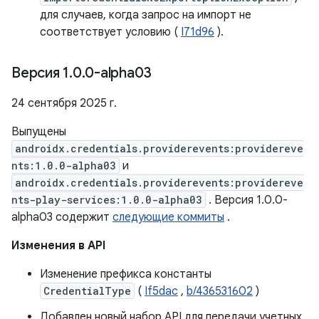
для случаев, когда запрос на импорт не
соответствует условию (
I71d96
).
Версия 1
.
0
.
0-alpha03
24 сентября 2025 г.
Выпущены
androidx.credentials.providerevents:providereve
nts:1.0.0-alpha03
и
androidx.credentials.providerevents:providereve
nts-play-services:1.0.0-alpha03
. Версия 1.0.0-
alpha03 содержит
следующие коммиты
.
Изменения в API
Изменение префикса константы
CredentialType
(
If5dac
,
b/436531602
)
Добавлен новый набор API для передачи учетных