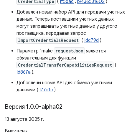
CredentialType
(
If5dac
,
b/436531602
)
Добавлен новый набор API для передачи учетных
данных. Теперь поставщики учетных данных
могут запрашивать учетные данные у другого
поставщика, передавая запрос
ImportCredentialsRequest
(
Idc79d
).
Параметр `make
requestJson
является
обязательным для функции
CredentialTransferCapabilitiesRequest
(
Id867a
).
Добавлены новые API для обмена учетными
данными (
I77c1c
)
Версия 1
.
0
.
0-alpha02
13 августа 2025 г.
Выпущены