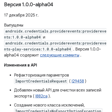
Версия 1
.
0
.
0-alpha04
17 декабря 2025 г.
Выпущены
androidx.credentials.providerevents:providereve
nts:1.0.0-alpha04
и
androidx.credentials.providerevents:providereve
nts-play-services:1.0.0-alpha04
. Версия 1.0.0-
alpha04 содержит
следующие коммиты
.
Изменения в API
Рефакторизация параметров
ImportCredentialsRequest
(
I29458
)
Добавлен новый API для очистки всех записей
экспорта (
I882ca
).
Создание нового класса исключений,
ImportCredentialsNoExportOptionException
,