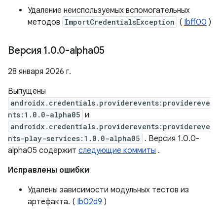
Удаление неиспользуемых вспомогательных
методов
ImportCredentialsException
(
Ibff00
)
Версия 1
.
0
.
0-alpha05
28 января 2026 г.
Выпущены
androidx.credentials.providerevents:providereve
nts:1.0.0-alpha05
и
androidx.credentials.providerevents:providereve
nts-play-services:1.0.0-alpha05
. Версия 1.0.0-
alpha05 содержит
следующие коммиты
.
Исправлены ошибки
Удалены зависимости модульных тестов из
артефакта. (
Ib02d9
)