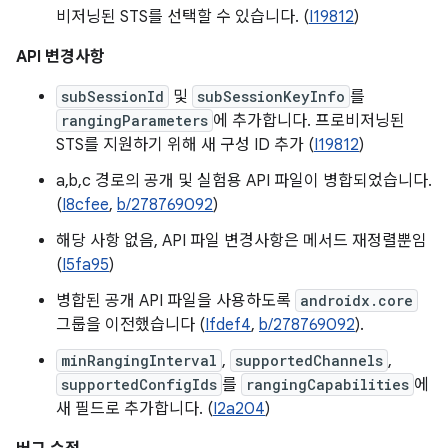
비저닝된 STS를 선택할 수 있습니다. (
I19812
)
API 변경사항
subSessionId
및
subSessionKeyInfo
를
rangingParameters
에 추가합니다. 프로비저닝된
STS를 지원하기 위해 새 구성 ID 추가 (
I19812
)
a,b,c 경로의 공개 및 실험용 API 파일이 병합되었습니다.
(
I8cfee
,
b/278769092
)
해당 사항 없음, API 파일 변경사항은 메서드 재정렬뿐임
(
I5fa95
)
병합된 공개 API 파일을 사용하도록
androidx.core
그룹을 이전했습니다 (
Ifdef4
,
b/278769092
).
minRangingInterval
,
supportedChannels
,
supportedConfigIds
를
rangingCapabilities
에
새 필드로 추가합니다. (
I2a204
)