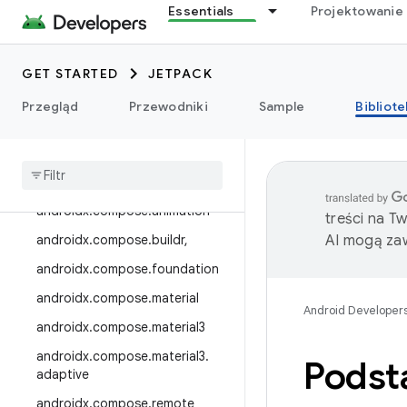
androidx.camera.media3
Essentials
Projektowanie 
androidx.camera.viewfinder
androidx.car
GET STARTED
JETPACK
androidx.car.app
Przegląd
Przewodniki
Sample
Bibliote
Androidx.cardview
androidx
.
collection
androidx
.
compose
androidx
.
compose
.
animation
treści na T
androidx
.
compose
.
buildr
,
AI mogą zaw
androidx
.
compose
.
foundation
androidx
.
compose
.
material
Android Developer
androidx
.
compose
.
material3
androidx
.
compose
.
material3
.
Podst
adaptive
androidx
.
compose
.
remote