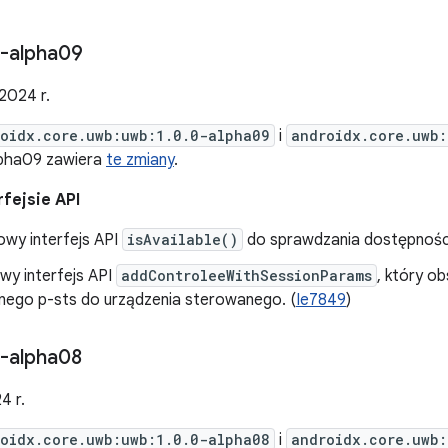
-alpha09
 2024 r.
oidx.core.uwb:uwb:1.0.0-alpha09
i
androidx.core.uwb:
lpha09 zawiera
te zmiany
.
fejsie API
wy interfejs API
isAvailable()
do sprawdzania dostępnośc
wy interfejs API
addControleeWithSessionParams
, który o
lnego p-sts do urządzenia sterowanego. (
Ie7849
)
-alpha08
4 r.
oidx.core.uwb:uwb:1.0.0-alpha08
i
androidx.core.uwb: