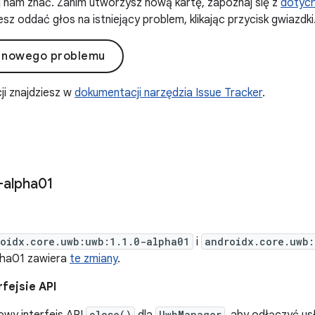
daj nam znać. Zanim utworzysz nową kartę, zapoznaj się z
dotyc
sz oddać głos na istniejący problem, klikając przycisk gwiazdki
 nowego problemu
ji znajdziesz w
dokumentacji narzędzia Issue Tracker
.
-alpha01
oidx.core.uwb:uwb:1.1.0-alpha01
i
androidx.core.uwb:
lpha01 zawiera
te zmiany
.
fejsie API
close()
UwbManager