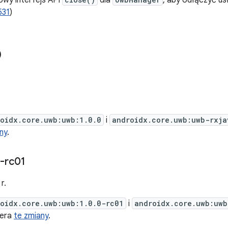
wy interfejs API
dla
, aby odłączyć us
531
)
0
oidx.core.uwb:uwb:1.0.0
i
androidx.core.uwb:uwb-rxja
ny
.
-rc01
r.
oidx.core.uwb:uwb:1.0.0-rc01
i
androidx.core.uwb:uwb
iera
te zmiany
.