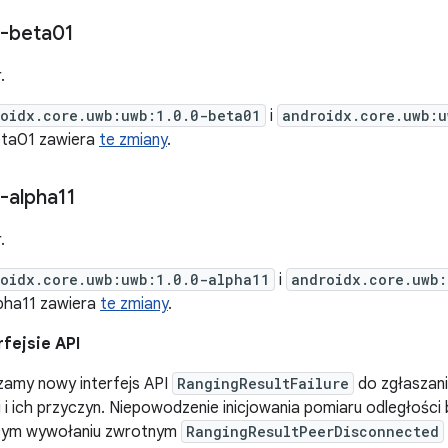
-beta01
.
oidx.core.uwb:uwb:1.0.0-beta01
i
androidx.core.uwb:u
eta01 zawiera
te zmiany
.
-alpha11
.
oidx.core.uwb:uwb:1.0.0-alpha11
i
androidx.core.uwb:
lpha11 zawiera
te zmiany
.
fejsie API
my nowy interfejs API
RangingResultFailure
do zgłaszani
 i ich przyczyn. Niepowodzenie inicjowania pomiaru odległości
ącym wywołaniu zwrotnym
RangingResultPeerDisconnected