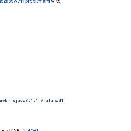
hczasowymi problemami
w tej
.
uwb-rxjava3:1.1.0-alpha01