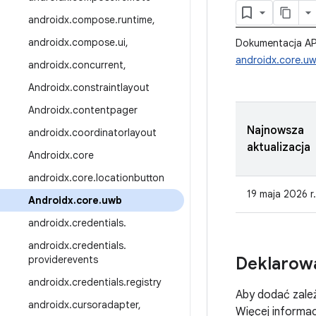
androidx
.
compose
.
runtime
,
androidx
.
compose
.
ui
,
Dokumentacja AP
androidx.core.u
androidx
.
concurrent
,
Androidx
.
constraintlayout
Androidx
.
contentpager
Najnowsza
androidx
.
coordinatorlayout
aktualizacja
Androidx
.
core
androidx
.
core
.
locationbutton
19 maja 2026 r.
Androidx
.
core
.
uwb
androidx
.
credentials
.
androidx
.
credentials
.
providerevents
Deklarowa
androidx
.
credentials
.
registry
Aby dodać zale
androidx
.
cursoradapter
,
Więcej informac