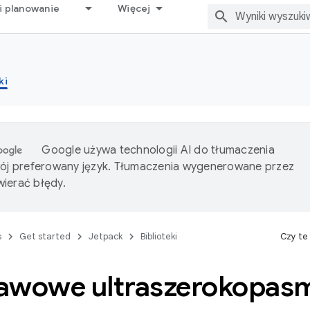
i planowanie
Więcej
ki
Google używa technologii AI do tłumaczenia
wój preferowany język. Tłumaczenia wygenerowane przez
ierać błędy.
s
Get started
Jetpack
Biblioteki
Czy te
awowe ultraszerokopas