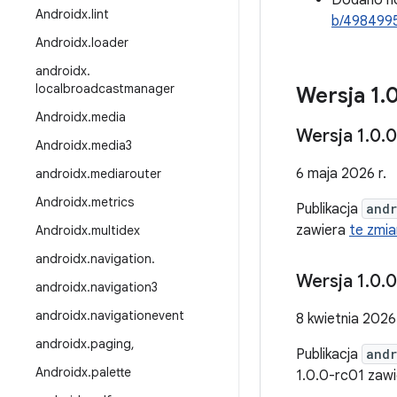
Dodano no
Androidx
.
lint
b/498499
Androidx
.
loader
androidx
.
localbroadcastmanager
Wersja 1
.
Androidx
.
media
Wersja 1
.
0
.
0
Androidx
.
media3
6 maja 2026 r.
androidx
.
mediarouter
Androidx
.
metrics
Publikacja
andr
zawiera
te zmia
Androidx
.
multidex
androidx
.
navigation
.
Wersja 1
.
0
.
0
androidx
.
navigation3
androidx
.
navigationevent
8 kwietnia 2026 
androidx
.
paging
,
Publikacja
andr
Androidx
.
palette
1.0.0-rc01 zaw