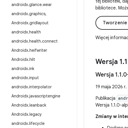
tej biblioteki, 
androidx
.
glance
.
wear
bibliotece. Może
androidx
.
graphics
,
Tworzenie
Androidx
.
gridlayout
androidx
.
health
Więcej informac
androidx
.
health
.
connect
Androidx
.
heifwriter
Androidx
.
hilt
Wersja 1
.
1
androidx
.
ink
Wersja 1
.
1
.
0
androidx
.
input
19 maja 2026 r.
androidx
.
interpolator
Androidx
.
javascriptengine
Publikacja
andr
Wersja 1.1.0-a
Androidx
.
leanback
Androidx
.
legacy
Zmiany w inter
androidx
.
lifecycle