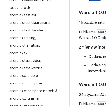
androidx
.
swiperefreshlayout
test androidx
Wersja 1
.
0
.
0
androidx
.
test
.
ext
16 października
androidx
.
test
.
uiautomator
,
androidx
.
textclassifier
Publikacja
andr
Wersja 1.0.0-a
androidx
.
tracing
,
androidx
.
transition
,
Zmiany w inter
androidx
.
tv
Dodano no
androidx
.
tvprovider
,
Dodaje no
androidx
.
text-vertical
indywidua
androidx
.
xr
.
arcore
androidx
.
xr
.
compose
Wersja 1
.
0
.
0
androidx
.
xr
.
compose
.
material3
24 stycznia 202
androidx
.
xr
.
glimmer
Publikacja
andr