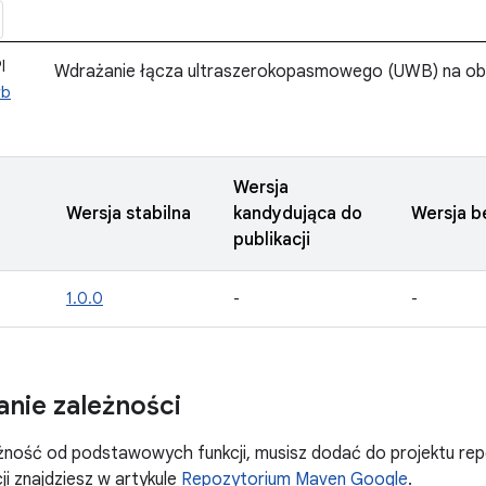
I
Wdrażanie łącza ultraszerokopasmowego (UWB) na obs
wb
Wersja
Wersja stabilna
kandydująca do
Wersja b
publikacji
1.0.0
-
-
nie zależności
żność od podstawowych funkcji, musisz dodać do projektu re
ji znajdziesz w artykule
Repozytorium Maven Google
.