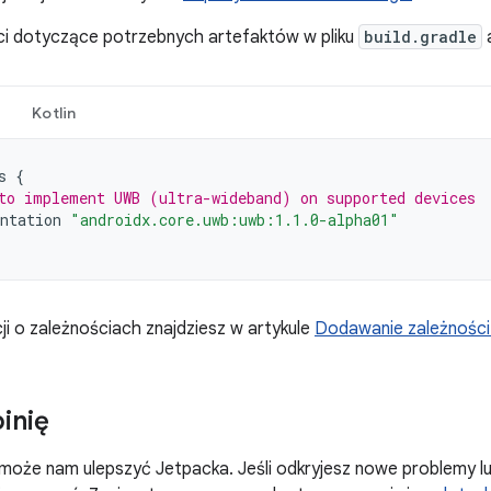
ci dotyczące potrzebnych artefaktów w pliku
build.gradle
a
Kotlin
s
{
to implement UWB (ultra-wideband) on supported devices
ntation
"androidx.core.uwb:uwb:1.1.0-alpha01"
ji o zależnościach znajdziesz w artykule
Dodawanie zależności 
pinię
może nam ulepszyć Jetpacka. Jeśli odkryjesz nowe problemy l