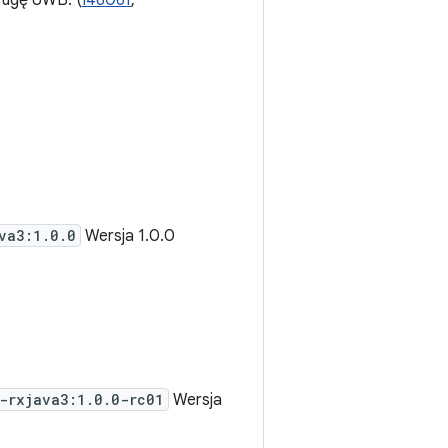
ługę UWB. (
I4606f
,
va3:1.0.0
Wersja 1.0.0
-rxjava3:1.0.0-rc01
Wersja