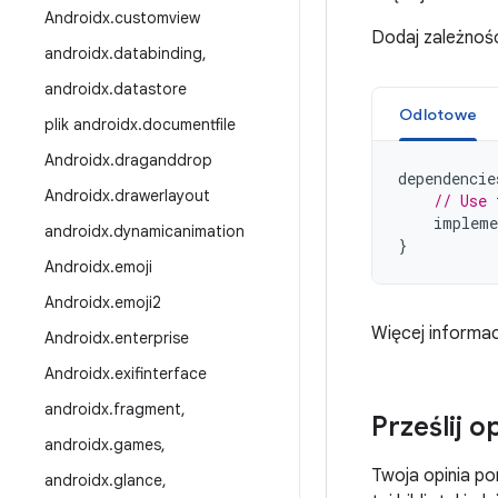
Androidx
.
customview
Dodaj zależnoś
androidx
.
databinding
,
androidx
.
datastore
Odlotowe
plik androidx
.
documentfile
Androidx
.
draganddrop
dependencie
Androidx
.
drawerlayout
// Use 
impleme
androidx
.
dynamicanimation
}
Androidx
.
emoji
Androidx
.
emoji2
Więcej informac
Androidx
.
enterprise
Androidx
.
exifinterface
androidx
.
fragment
,
Prześlij o
androidx
.
games
,
Twoja opinia po
androidx
.
glance
,