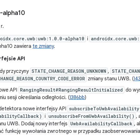
-alpha10
r.
oidx.core.uwb:uwb:1.0.0-alpha10
i
androidx.core.uwb:
lpha10 zawiera
te zmiany
.
fejsie API
dy przyczyny
STATE_CHANGE_REASON_UNKNOWN
,
STATE_CHAN
HANGE_REASON_COUNTRY_CODE_ERROR
zmiany stanu UWB. (
I4
owe API
RangingResult#RangingResultInitialized
do wys
niu sesji określania odległości. (
I386bb
)
detektora nowe interfejsy API
subscribeToUwbAvailability
abilityCallback)
i
unsubscribeFromUwbAvailability()
,
anu UWB. Dodaj nowy interfejs
UwbAvailabilityCallback
, 
ać funkcję wywołania zwrotnego w przypadku zaobserwowania