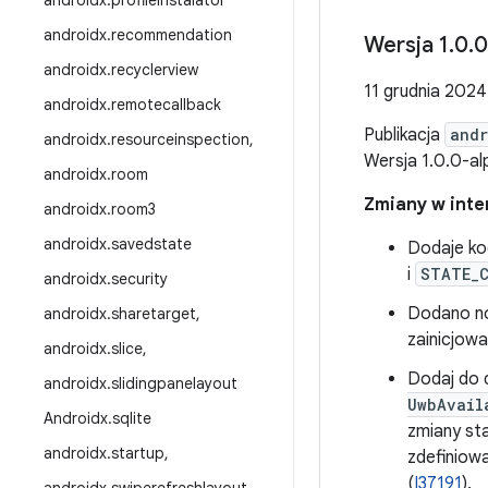
androidx
.
profile
Instalator
androidx
.
recommendation
Wersja 1
.
0
.
0
androidx
.
recyclerview
11 grudnia 2024 
androidx
.
remotecallback
Publikacja
andr
androidx
.
resourceinspection
,
Wersja 1.0.0-a
androidx
.
room
Zmiany w inter
androidx
.
room3
androidx
.
savedstate
Dodaje ko
i
STATE_C
androidx
.
security
Dodano n
androidx
.
sharetarget
,
zainicjowa
androidx
.
slice
,
Dodaj do 
androidx
.
slidingpanelayout
UwbAvail
Androidx
.
sqlite
zmiany st
androidx
.
startup
,
zdefiniow
(
I37191
).