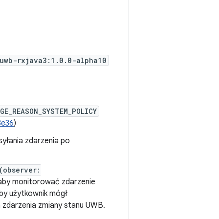
uwb-rxjava3:1.0.0-alpha10
GE_REASON_SYSTEM_POLICY
3e36
)
yłania zdarzenia po
(observer:
 aby monitorować zdarzenie
aby użytkownik mógł
 zdarzenia zmiany stanu UWB.