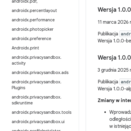
androidx
.
pdf
,
Wersja 1
.
0
.
0
androidx
.
percentlayout
androidx
.
performance
11 marca 2026 r
androidx
.
photopicker
Publikacja
andr
androidx
.
preference
Wersja 1.0.0-b
Androidx
.
print
Wersja 1
.
0
.
0
androidx
.
privacysandbox
.
activity
3 grudnia 2025 r
androidx
.
privacysandbox
.
ads
Publikacja
andr
androidx
.
privacysandbox
.
Plugins
Wersja 1.0.0-a
androidx
.
privacysandbox
.
Zmiany w inter
sdkruntime
Wprowadza
androidx
.
privacysandbox
.
tools
odległości
androidx
.
privacysandbox
.
ui
w istniej