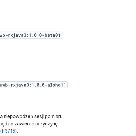
wb-rxjava3:1.0.0-beta01
uwb-rxjava3:1.0.0-alpha11
a niepowodzeń sesji pomiaru
 będzie zawierać przyczynę
(
If3715
).