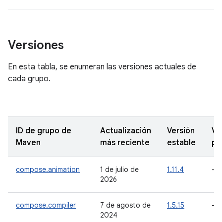
Versiones
En esta tabla, se enumeran las versiones actuales de
cada grupo.
ID de grupo de
Actualización
Versión
Ve
Maven
más reciente
estable
po
compose.animation
1 de julio de
1.11.4
-
2026
compose.compiler
7 de agosto de
1.5.15
-
2024