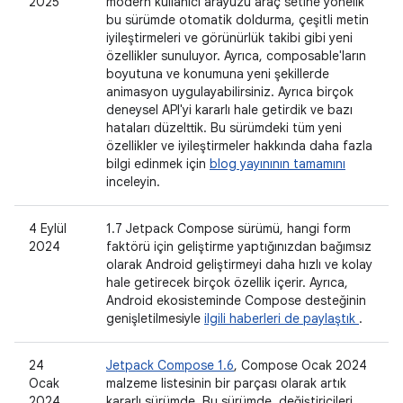
2025
modern kullanıcı arayüzü araç setine yönelik
bu sürümde otomatik doldurma, çeşitli metin
iyileştirmeleri ve görünürlük takibi gibi yeni
özellikler sunuluyor. Ayrıca, composable'ların
boyutuna ve konumuna yeni şekillerde
animasyon uygulayabilirsiniz. Ayrıca birçok
deneysel API'yi kararlı hale getirdik ve bazı
hataları düzelttik. Bu sürümdeki tüm yeni
özellikler ve iyileştirmeler hakkında daha fazla
bilgi edinmek için
blog yayınının tamamını
inceleyin.
4 Eylül
1.7 Jetpack Compose sürümü, hangi form
2024
faktörü için geliştirme yaptığınızdan bağımsız
olarak Android geliştirmeyi daha hızlı ve kolay
hale getirecek birçok özellik içerir. Ayrıca,
Android ekosisteminde Compose desteğinin
genişletilmesiyle
ilgili haberleri de paylaştık
.
24
Jetpack Compose 1.6
, Compose Ocak 2024
Ocak
malzeme listesinin bir parçası olarak artık
2024
kararlı sürümde. Bu sürümde, değiştiricileri