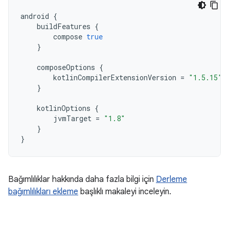
android
{
buildFeatures
{
compose
true
}
composeOptions
{
kotlinCompilerExtensionVersion
=
"1.5.15"
}
kotlinOptions
{
jvmTarget
=
"1.8"
}
}
Bağımlılıklar hakkında daha fazla bilgi için
Derleme
bağımlılıkları ekleme
başlıklı makaleyi inceleyin.