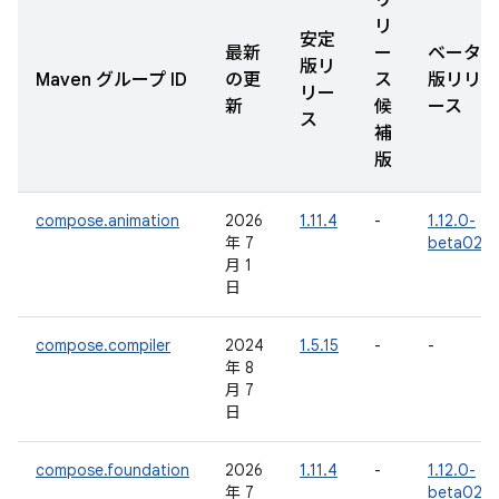
リ
リ
安定
最新
ー
ベータ
版リ
Maven グループ ID
の更
ス
版リリ
リー
新
候
ース
ス
補
版
compose.animation
2026
1.11.4
-
1.12.0-
年 7
beta02
月 1
日
compose.compiler
2024
1.5.15
-
-
年 8
月 7
日
compose.foundation
2026
1.11.4
-
1.12.0-
年 7
beta02