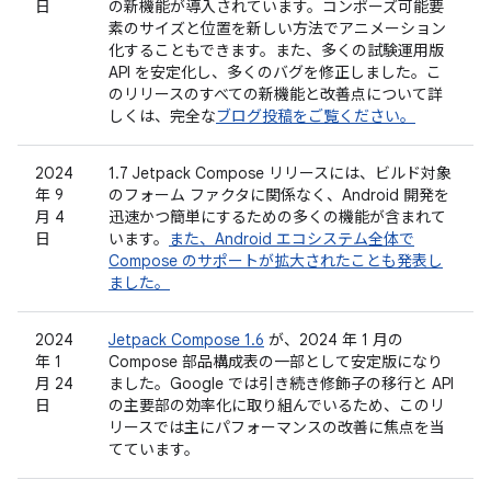
日
の新機能が導入されています。コンポーズ可能要
素のサイズと位置を新しい方法でアニメーション
化することもできます。また、多くの試験運用版
API を安定化し、多くのバグを修正しました。こ
のリリースのすべての新機能と改善点について詳
しくは、完全な
ブログ投稿をご覧ください。
2024
1.7 Jetpack Compose リリースには、ビルド対象
年 9
のフォーム ファクタに関係なく、Android 開発を
月 4
迅速かつ簡単にするための多くの機能が含まれて
日
います。
また、Android エコシステム全体で
Compose のサポートが拡大されたことも発表し
ました。
2024
Jetpack Compose 1.6
が、2024 年 1 月の
年 1
Compose 部品構成表の一部として安定版になり
月 24
ました。Google では引き続き修飾子の移行と API
日
の主要部の効率化に取り組んでいるため、このリ
リースでは主にパフォーマンスの改善に焦点を当
てています。