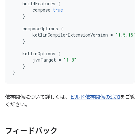
buildFeatures
{
compose
true
}
composeOptions
{
kotlinCompilerExtensionVersion
=
"1.5.15"
}
kotlinOptions
{
jvmTarget
=
"1.8"
}
}
依存関係について詳しくは、
ビルド依存関係の追加
をご覧
ください。
フィードバック