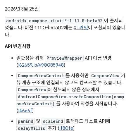
2026년 3월 25일
androidx.compose.ui:ui-*:1.11.0-beta02
이 출시되
었습니다. 버전 1.11.0-beta02에는
이 커밋
이 포함되어 있습니
다.
API 변경사항
일관성을 위해
PreviewWrapper
API 이름 변경
(
I62659
,
b/490085948
)
ComposeViewContext
를 사용하면
ComposeView
가
뷰 계층 구조에 연결되지 않고도 컴포즈할 수 있습니다.
ComposeView
이 첨부되지 않은 상태에서
AbstractComposeView.createComposition(comp
oseViewContext)
를 사용하여 작성을 시작합니다.
(
I46e6f
)
panEnd
및
scaleEnd
트랙패드 테스트 API에
delayMillis
추가 (
If80fe
)