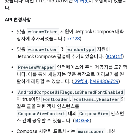
었습니다. 버전 1.11.0-beta01에는
이 커밋
이 포함되어 있습니
다.
API 변경사항
맞춤
windowToken
지원이 Jetpack Compose 대화
상자에 추가되었습니다 (
Ic7728
).
맞춤
windowToken
및
windowType
지원이
Jetpack Compose 팝업에 추가되었습니다. (
I0a04f
)
PreviewWrapper
인터페이스와 주석 제공자를 도입합
니다. 이를 통해 개발자는 맞춤 동작으로 미리보기를 원
활하게 래핑할 수 있습니다. (
I29f54
,
b/484306729
)
AndroidComposeUiFlags.isSharedFontEnabled
이 true이면
FontLoader
,
FontFamilyResolver
와
같은 글꼴 관련 객체 인스턴스를
ComposeViewContext
내의
ComposeView
인스턴
스 간에 공유할 수 있습니다. (
I403e8
)
Compose 시맨틱 프로세서는
mainLooper
대신