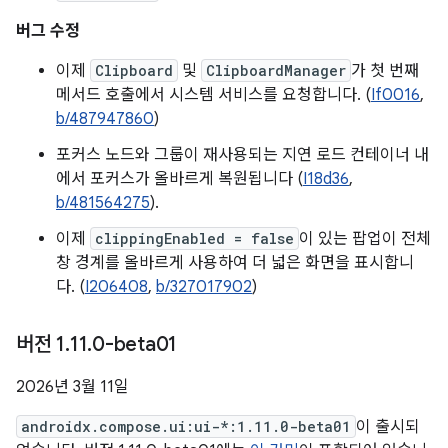
버그 수정
이제
Clipboard
및
ClipboardManager
가 첫 번째
메서드 호출에서 시스템 서비스를 요청합니다. (
If0016
,
b/487947860
)
포커스 노드와 그룹이 재사용되는 지연 로드 컨테이너 내
에서 포커스가 올바르게 복원됩니다 (
I18d36
,
b/481564275
).
이제
clippingEnabled = false
이 있는 팝업이 전체
창 경계를 올바르게 사용하여 더 넓은 화면을 표시합니
다. (
I206408
,
b/327017902
)
버전 1
.
11
.
0-beta01
2026년 3월 11일
androidx.compose.ui:ui-*:1.11.0-beta01
이 출시되