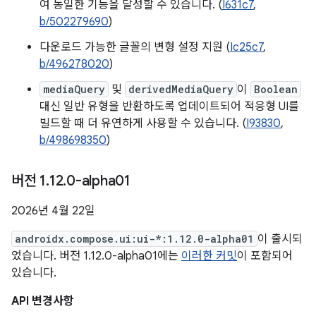
여 동일한 기능을 달성할 수 있습니다. (
I631c7
,
b/502279690
)
다운로드 가능한 글꼴의 변형 설정 지원 (
Ic25c7
,
b/496278020
)
mediaQuery
및
derivedMediaQuery
이
Boolean
대신 일반 유형을 반환하도록 업데이트되어 적응형 UI를
빌드할 때 더 유연하게 사용할 수 있습니다. (
I93830
,
b/498698350
)
버전 1
.
12
.
0-alpha01
2026년 4월 22일
androidx.compose.ui:ui-*:1.12.0-alpha01
이 출시되
었습니다. 버전 1.12.0-alpha01에는
이러한 커밋
이 포함되어
있습니다.
API 변경사항