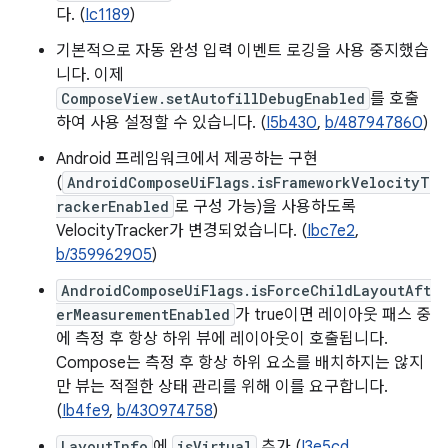
다. (
Ic1189
)
기본적으로 자동 완성 입력 이벤트 로깅을 사용 중지했습
니다. 이제
ComposeView.setAutofillDebugEnabled
를 호출
하여 사용 설정할 수 있습니다. (
I5b430
,
b/487947860
)
Android 프레임워크에서 제공하는 구현
(
AndroidComposeUiFlags.isFrameworkVelocityT
rackerEnabled
로 구성 가능)을 사용하도록
VelocityTracker가 변경되었습니다. (
Ibc7e2
,
b/359962905
)
AndroidComposeUiFlags.isForceChildLayoutAft
erMeasurementEnabled
가 true이면 레이아웃 패스 중
에 측정 후 항상 하위 뷰에 레이아웃이 호출됩니다.
Compose는 측정 후 항상 하위 요소를 배치하지는 않지
만 뷰는 적절한 상태 관리를 위해 이를 요구합니다.
(
Ib4fe9
,
b/430974758
)
LayoutInfo
에
isVirtual
추가 (
I3e5cd
,