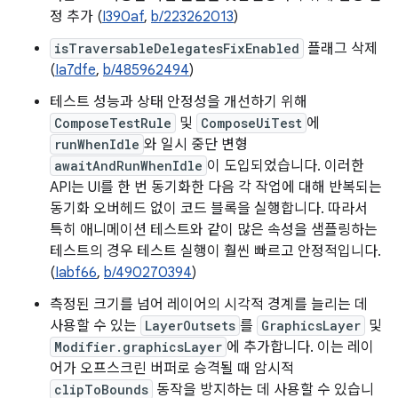
정 추가 (
I390af
,
b/223262013
)
isTraversableDelegatesFixEnabled
플래그 삭제
(
Ia7dfe
,
b/485962494
)
테스트 성능과 상태 안정성을 개선하기 위해
ComposeTestRule
및
ComposeUiTest
에
runWhenIdle
와 일시 중단 변형
awaitAndRunWhenIdle
이 도입되었습니다. 이러한
API는 UI를 한 번 동기화한 다음 각 작업에 대해 반복되는
동기화 오버헤드 없이 코드 블록을 실행합니다. 따라서
특히 애니메이션 테스트와 같이 많은 속성을 샘플링하는
테스트의 경우 테스트 실행이 훨씬 빠르고 안정적입니다.
(
Iabf66
,
b/490270394
)
측정된 크기를 넘어 레이어의 시각적 경계를 늘리는 데
사용할 수 있는
LayerOutsets
를
GraphicsLayer
및
Modifier.graphicsLayer
에 추가합니다. 이는 레이
어가 오프스크린 버퍼로 승격될 때 암시적
clipToBounds
동작을 방지하는 데 사용할 수 있습니