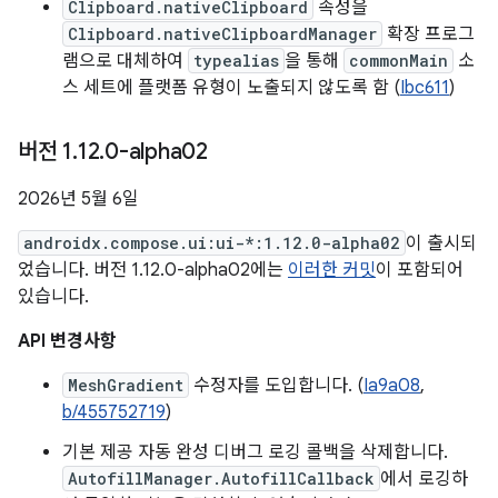
Clipboard.nativeClipboard
속성을
Clipboard.nativeClipboardManager
확장 프로그
램으로 대체하여
typealias
을 통해
commonMain
소
스 세트에 플랫폼 유형이 노출되지 않도록 함 (
Ibc611
)
버전 1
.
12
.
0-alpha02
2026년 5월 6일
androidx.compose.ui:ui-*:1.12.0-alpha02
이 출시되
었습니다. 버전 1.12.0-alpha02에는
이러한 커밋
이 포함되어
있습니다.
API 변경사항
MeshGradient
수정자를 도입합니다. (
Ia9a08
,
b/455752719
)
기본 제공 자동 완성 디버그 로깅 콜백을 삭제합니다.
AutofillManager.AutofillCallback
에서 로깅하