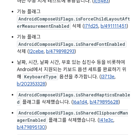
하는 수동 시계 테스트에 유용합니다. (
Ic54e3
)
기능 플래그
AndroidComposeUiFlags.isForceChildLayoutAft
erMeasurementEnabled
삭제 (
I7fd25
,
b/491111451
)
기능 플래그
AndroidComposeUiFlags.isSharedFontEnabled
삭제 (
I2cebe
,
b/479898293
)
날짜, 시간, 날짜 시간, 부호 있는 십진수 등을 비롯하여
Android에서 지원되는 키보드 옵션 세트를 완료하기 위
해
KeyboardType
옵션을 추가합니다. (
I3713e
,
b/202353328
)
AndroidComposeUiFlags.isSharedHapticsEnable
d
플래그를 삭제했습니다. (
I6a1d4
,
b/479895628
)
AndroidComposeUiFlags.isSharedClipboardMan
agerEnabled
플래그를 삭제했습니다. (
I41e3c
,
b/479895130
)