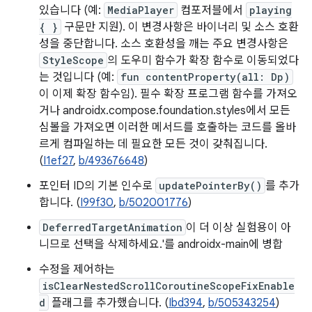
있습니다 (예:
MediaPlayer
컴포저블에서
playing
{ }
구문만 지원). 이 변경사항은 바이너리 및 소스 호환
성을 중단합니다. 소스 호환성을 깨는 주요 변경사항은
StyleScope
의 도우미 함수가 확장 함수로 이동되었다
는 것입니다 (예:
fun contentProperty(all: Dp)
이 이제 확장 함수임). 필수 확장 프로그램 함수를 가져오
거나 androidx.compose.foundation.styles에서 모든
심볼을 가져오면 이러한 메서드를 호출하는 코드를 올바
르게 컴파일하는 데 필요한 모든 것이 갖춰집니다.
(
I1ef27
,
b/493676648
)
포인터 ID의 기본 인수로
updatePointerBy()
를 추가
합니다. (
I99f30
,
b/502001776
)
DeferredTargetAnimation
이 더 이상 실험용이 아
니므로 선택을 삭제하세요.'를 androidx-main에 병합
수정을 제어하는
isClearNestedScrollCoroutineScopeFixEnable
d
플래그를 추가했습니다. (
Ibd394
,
b/505343254
)