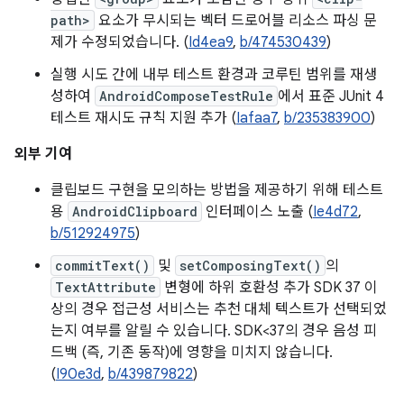
path>
요소가 무시되는 벡터 드로어블 리소스 파싱 문
제가 수정되었습니다. (
Id4ea9
,
b/474530439
)
실행 시도 간에 내부 테스트 환경과 코루틴 범위를 재생
성하여
AndroidComposeTestRule
에서 표준 JUnit 4
테스트 재시도 규칙 지원 추가 (
Iafaa7
,
b/235383900
)
외부 기여
클립보드 구현을 모의하는 방법을 제공하기 위해 테스트
용
AndroidClipboard
인터페이스 노출 (
Ie4d72
,
b/512924975
)
commitText()
및
setComposingText()
의
TextAttribute
변형에 하위 호환성 추가 SDK 37 이
상의 경우 접근성 서비스는 추천 대체 텍스트가 선택되었
는지 여부를 알릴 수 있습니다. SDK<37의 경우 음성 피
드백 (즉, 기존 동작)에 영향을 미치지 않습니다.
(
I90e3d
,
b/439879822
)