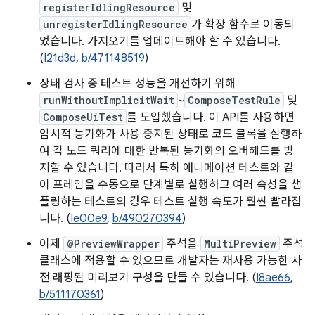
registerIdlingResource
및
unregisterIdlingResource
가 확장 함수로 이동되
었습니다. 가져오기를 업데이트해야 할 수 있습니다.
(
I21d3d
,
b/471148519
)
상태 검사 중 테스트 성능을 개선하기 위해
runWithoutImplicitWait
~
ComposeTestRule
및
ComposeUiTest
를 도입했습니다. 이 API를 사용하면
암시적 동기화가 사용 중지된 상태로 코드 블록을 실행하
여 각 노드 쿼리에 대한 반복된 동기화의 오버헤드를 방
지할 수 있습니다. 따라서 특히 애니메이션 테스트와 같
이 프레임을 수동으로 단계별로 실행하고 여러 속성을 샘
플링하는 테스트의 경우 테스트 실행 속도가 훨씬 빨라집
니다. (
Ie00e9
,
b/490270394
)
이제
@PreviewWrapper
주석을
MultiPreview
주석
클래스에 적용할 수 있으므로 개발자는 재사용 가능한 사
전 래핑된 미리보기 구성을 만들 수 있습니다. (
I8ae66
,
b/511170361
)