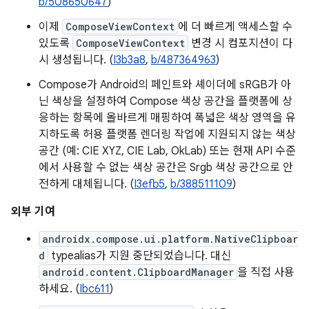
b/508650647
)
이제
ComposeViewContext
에 더 빠르게 액세스할 수
있도록
ComposeViewContext
변경 시 컴포지션이 다
시 생성됩니다. (
I3b3a8
,
b/487364963
)
Compose가 Android의 페인트와 셰이더에 sRGB가 아
닌 색상을 설정하여 Compose 색상 공간을 플랫폼에 상
응하는 항목에 올바르게 매핑하여 폭넓은 색상 영역을 유
지하도록 허용 플랫폼 렌더링 작업에 지원되지 않는 색상
공간 (예: CIE XYZ, CIE Lab, OkLab) 또는 현재 API 수준
에서 사용할 수 없는 색상 공간은 Srgb 색상 공간으로 안
전하게 대체됩니다. (
I3efb5
,
b/388511109
)
외부 기여
androidx.compose.ui.platform.NativeClipboar
d
typealias가 지원 중단되었습니다. 대신
android.content.ClipboardManager
을 직접 사용
하세요. (
Ibc611
)