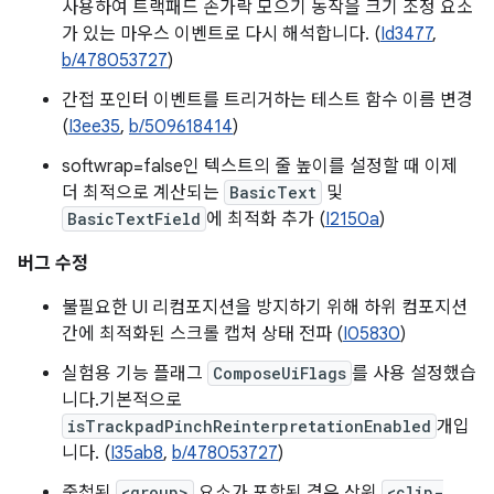
사용하여 트랙패드 손가락 모으기 동작을 크기 조정 요소
가 있는 마우스 이벤트로 다시 해석합니다. (
Id3477
,
b/478053727
)
간접 포인터 이벤트를 트리거하는 테스트 함수 이름 변경
(
I3ee35
,
b/509618414
)
softwrap=false인 텍스트의 줄 높이를 설정할 때 이제
더 최적으로 계산되는
BasicText
및
BasicTextField
에 최적화 추가 (
I2150a
)
버그 수정
불필요한 UI 리컴포지션을 방지하기 위해 하위 컴포지션
간에 최적화된 스크롤 캡처 상태 전파 (
I05830
)
실험용 기능 플래그
ComposeUiFlags
를 사용 설정했습
니다.기본적으로
isTrackpadPinchReinterpretationEnabled
개입
니다. (
I35ab8
,
b/478053727
)
중첩된
<group>
요소가 포함된 경우 상위
<clip-