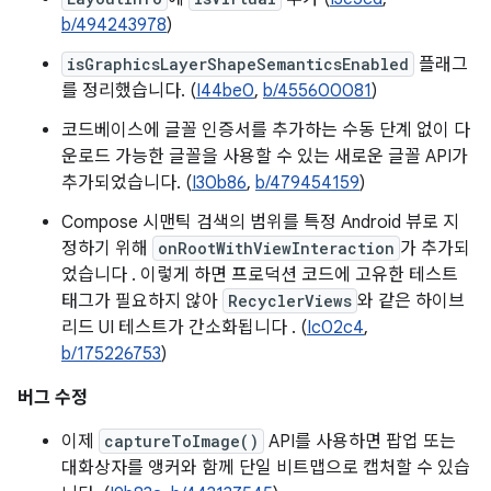
b/494243978
)
isGraphicsLayerShapeSemanticsEnabled
플래그
를 정리했습니다. (
I44be0
,
b/455600081
)
코드베이스에 글꼴 인증서를 추가하는 수동 단계 없이 다
운로드 가능한 글꼴을 사용할 수 있는 새로운 글꼴 API가
추가되었습니다. (
I30b86
,
b/479454159
)
Compose 시맨틱 검색의 범위를 특정 Android 뷰로 지
정하기 위해
onRootWithViewInteraction
가 추가되
었습니다 . 이렇게 하면 프로덕션 코드에 고유한 테스트
태그가 필요하지 않아
RecyclerViews
와 같은 하이브
리드 UI 테스트가 간소화됩니다 . (
Ic02c4
,
b/175226753
)
버그 수정
이제
captureToImage()
API를 사용하면 팝업 또는
대화상자를 앵커와 함께 단일 비트맵으로 캡처할 수 있습