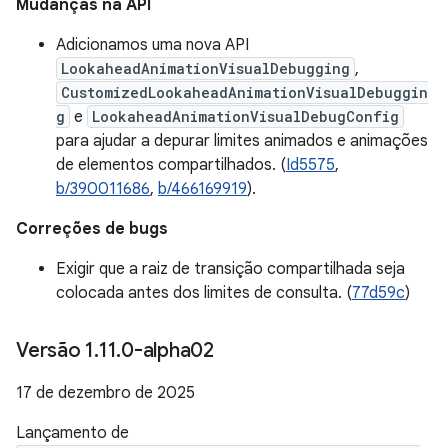
Mudanças na API
Adicionamos uma nova API
LookaheadAnimationVisualDebugging
,
CustomizedLookaheadAnimationVisualDebuggin
g
e
LookaheadAnimationVisualDebugConfig
para ajudar a depurar limites animados e animações
de elementos compartilhados. (
Id5575
,
b/390011686
,
b/466169919
).
Correções de bugs
Exigir que a raiz de transição compartilhada seja
colocada antes dos limites de consulta. (
77d59c
)
Versão 1
.
11
.
0-alpha02
17 de dezembro de 2025
Lançamento de