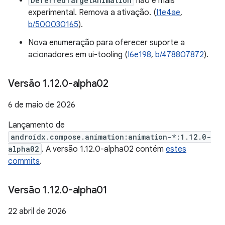
DeferredTargetAnimation
não é mais
experimental. Remova a ativação. (
I1e4ae
,
b/500030165
).
Nova enumeração para oferecer suporte a
acionadores em ui-tooling (
I6e198
,
b/478807872
).
Versão 1
.
12
.
0-alpha02
6 de maio de 2026
Lançamento de
androidx.compose.animation:animation-*:1.12.0-
alpha02
. A versão 1.12.0-alpha02 contém
estes
commits
.
Versão 1
.
12
.
0-alpha01
22 abril de 2026