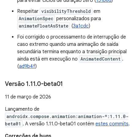
para evitar ciclos de duração zero (
151b6d
)
Respeitar
visibilityThreshold
em
AnimationSpec
personalizados para
animateFloatAsState
(
3a1cdc
)
Foi corrigido o processamento de interrupção de
caso extremo quando uma animação de saída
secundária termina enquanto a transição principal
ainda está em execução no
AnimatedContent
.
(
ad9b4f
)
Versão 1
.
11
.
0-beta01
11 de março de 2026
Lançamento de
androidx.compose.animation:animation-*:1.11.0-
beta01
. A versão 1.11.0-beta01 contém
estes commits
.
Correções de bugs