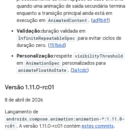
quando uma animação de saída secundária termina
enquanto a transição principal ainda está em
execução em
AnimatedContent
. (
ad9b4f
)
Validação
:duração validada em
InfiniteRepeatableSpec
para evitar ciclos de
duração zero. (
151b6d
)
Personalização
:respeite
visibilityThreshold
em
AnimationSpec
personalizados para
animateFloatAsState
. (
3a1cdc
)
Versão 1
.
11
.
0-rc01
8 de abril de 2026
Lançamento de
androidx.compose.animation:animation-*:1.11.0-
rc01
. A versão 1.11.0-rc01 contém
estes commits
.