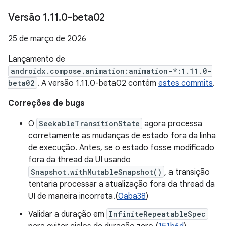
Versão 1
.
11
.
0-beta02
25 de março de 2026
Lançamento de
androidx.compose.animation:animation-*:1.11.0-
beta02
. A versão 1.11.0-beta02 contém
estes commits
.
Correções de bugs
O
SeekableTransitionState
agora processa
corretamente as mudanças de estado fora da linha
de execução. Antes, se o estado fosse modificado
fora da thread da UI usando
Snapshot.withMutableSnapshot()
, a transição
tentaria processar a atualização fora da thread da
UI de maneira incorreta.(
0aba38
)
Validar a duração em
InfiniteRepeatableSpec