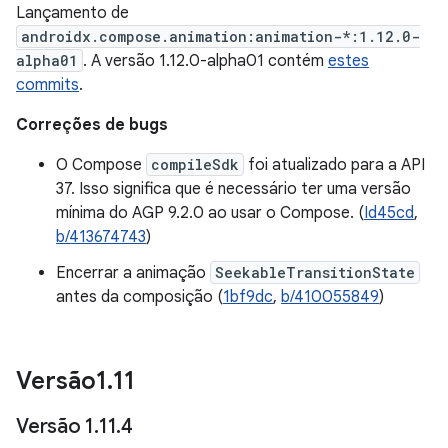
Lançamento de
androidx.compose.animation:animation-*:1.12.0-
alpha01
. A versão 1.12.0-alpha01 contém
estes
commits
.
Correções de bugs
O Compose
compileSdk
foi atualizado para a API
37. Isso significa que é necessário ter uma versão
mínima do AGP 9.2.0 ao usar o Compose. (
Id45cd
,
b/413674743
)
Encerrar a animação
SeekableTransitionState
antes da composição (
1bf9dc
,
b/410055849
)
Versão1
.
11
Versão 1
.
11
.
4