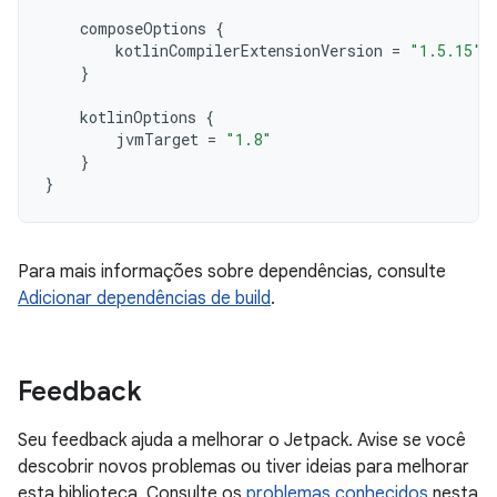
composeOptions
{
kotlinCompilerExtensionVersion
=
"1.5.15"
}
kotlinOptions
{
jvmTarget
=
"1.8"
}
}
Para mais informações sobre dependências, consulte
Adicionar dependências de build
.
Feedback
Seu feedback ajuda a melhorar o Jetpack. Avise se você
descobrir novos problemas ou tiver ideias para melhorar
esta biblioteca. Consulte os
problemas conhecidos
nesta