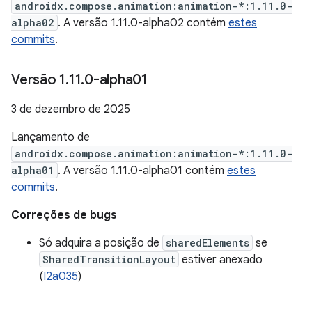
androidx.compose.animation:animation-*:1.11.0-
alpha02
. A versão 1.11.0-alpha02 contém
estes
commits
.
Versão 1
.
11
.
0-alpha01
3 de dezembro de 2025
Lançamento de
androidx.compose.animation:animation-*:1.11.0-
alpha01
. A versão 1.11.0-alpha01 contém
estes
commits
.
Correções de bugs
Só adquira a posição de
sharedElements
se
SharedTransitionLayout
estiver anexado
(
I2a035
)