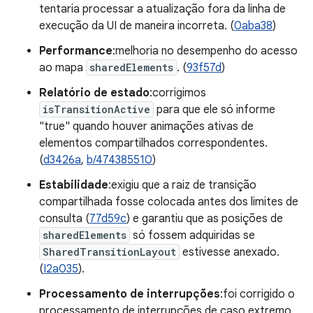
tentaria processar a atualização fora da linha de
execução da UI de maneira incorreta. (
0aba38
)
Performance
:melhoria no desempenho do acesso
ao mapa
sharedElements
. (
93f57d
)
Relatório de estado
:corrigimos
isTransitionActive
para que ele só informe
"true" quando houver animações ativas de
elementos compartilhados correspondentes.
(
d3426a
,
b/474385510
)
Estabilidade
:exigiu que a raiz de transição
compartilhada fosse colocada antes dos limites de
consulta (
77d59c
) e garantiu que as posições de
sharedElements
só fossem adquiridas se
SharedTransitionLayout
estivesse anexado.
(
I2a035
).
Processamento de interrupções
:foi corrigido o
processamento de interrupções de caso extremo