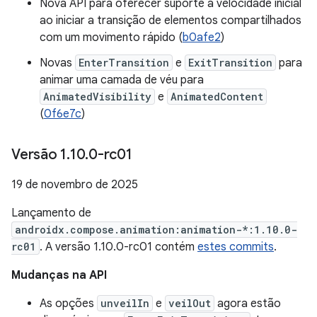
Nova API para oferecer suporte à velocidade inicial
ao iniciar a transição de elementos compartilhados
com um movimento rápido (
b0afe2
)
Novas
EnterTransition
e
ExitTransition
para
animar uma camada de véu para
AnimatedVisibility
e
AnimatedContent
(
0f6e7c
)
Versão 1
.
10
.
0-rc01
19 de novembro de 2025
Lançamento de
androidx.compose.animation:animation-*:1.10.0-
rc01
. A versão 1.10.0-rc01 contém
estes commits
.
Mudanças na API
As opções
unveilIn
e
veilOut
agora estão