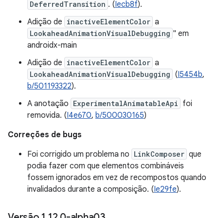
DeferredTransition
. (
Iecb8f
).
Adição de
inactiveElementColor
a
LookaheadAnimationVisualDebugging
" em
androidx-main
Adição de
inactiveElementColor
a
LookaheadAnimationVisualDebugging
(
I5454b
,
b/501193322
).
A anotação
ExperimentalAnimatableApi
foi
removida. (
I4e670
,
b/500030165
)
Correções de bugs
Foi corrigido um problema no
LinkComposer
que
podia fazer com que elementos combináveis
fossem ignorados em vez de recompostos quando
invalidados durante a composição. (
Ie29fe
).
Versão 1
.
12
.
0-alpha03