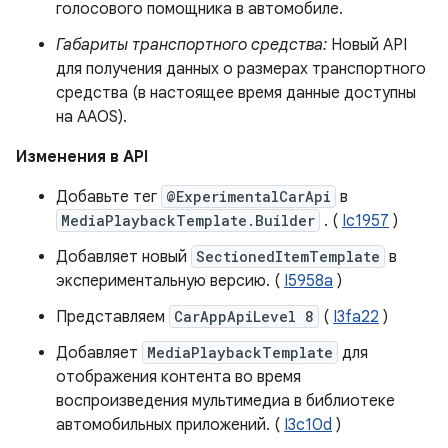
голосового помощника в автомобиле.
Габариты транспортного средства:
Новый API
для получения данных о размерах транспортного
средства (в настоящее время данные доступны
на AAOS).
Изменения в API
Добавьте тег
@ExperimentalCarApi
в
MediaPlaybackTemplate.Builder
. (
Ic1957
)
Добавляет новый
SectionedItemTemplate
в
экспериментальную версию. (
I5958a
)
Представляем
CarAppApiLevel 8
(
I3fa22
)
Добавляет
MediaPlaybackTemplate
для
отображения контента во время
воспроизведения мультимедиа в библиотеке
автомобильных приложений. (
I3c10d
)