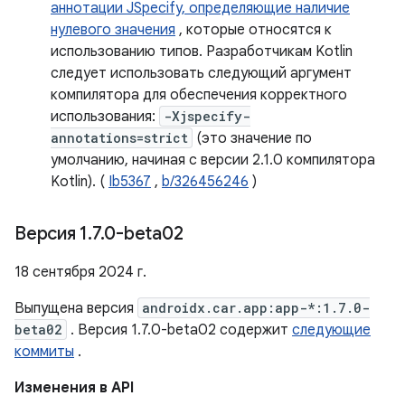
аннотации JSpecify, определяющие наличие
нулевого значения
, которые относятся к
использованию типов. Разработчикам Kotlin
следует использовать следующий аргумент
компилятора для обеспечения корректного
использования:
-Xjspecify-
annotations=strict
(это значение по
умолчанию, начиная с версии 2.1.0 компилятора
Kotlin). (
Ib5367
,
b/326456246
)
Версия 1
.
7
.
0-beta02
18 сентября 2024 г.
Выпущена версия
androidx.car.app:app-*:1.7.0-
beta02
. Версия 1.7.0-beta02 содержит
следующие
коммиты
.
Изменения в API