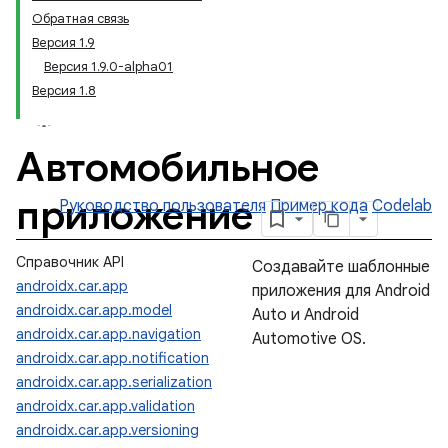
Обратная связь
Версия 1.9
Версия 1.9.0-alpha01
Версия 1.8
Автомобильное
приложение
Руководство пользователя
Пример кода
Codelab
Справочник API
Создавайте шаблонные
androidx.car.app
приложения для Android
androidx.car.app.model
Auto и Android
androidx.car.app.navigation
Automotive OS.
androidx.car.app.notification
androidx.car.app.serialization
androidx.car.app.validation
androidx.car.app.versioning