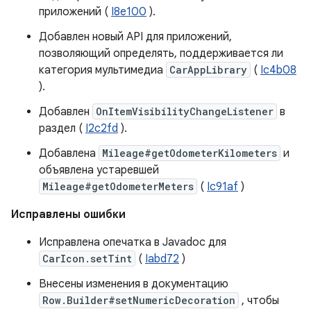
приложений (
I8e100
).
Добавлен новый API для приложений,
позволяющий определять, поддерживается ли
категория мультимедиа
CarAppLibrary
(
Ic4b08
).
Добавлен
OnItemVisibilityChangeListener
в
раздел (
I2c2fd
).
Добавлена
Mileage#getOdometerKilometers
и
объявлена ​​устаревшей
Mileage#getOdometerMeters
(
Ic91af
)
Исправлены ошибки
Исправлена ​​опечатка в Javadoc для
CarIcon.setTint
(
Iabd72
)
Внесены изменения в документацию
Row.Builder#setNumericDecoration
, чтобы