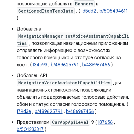
позволяющие добавлять
Banners
в
SectionedItemTemplate
. (
Id5dd2
,
b/505494611
)
Добавлена
NavigationManager.setVoiceAssistantCapabili
ties
, позволяющая навигационным приложениям
отправлять информацию о возможностях
голосового помощника и статусе согласия на
хост. (
I34c93
,
b/489625791
,
b/486967456
)
Добавлен API
NavigationVoiceAssistantCapabilities
для
навигационных приложений, позволяющий
объявлять поддерживаемые голосовые действия,
сбои и статус согласия голосового помощника. (
I79d3e
,
b/489625791
,
b/486967456
)
Представляем
CarAppApiLevel
9 (
I87656
,
b/501233317
)