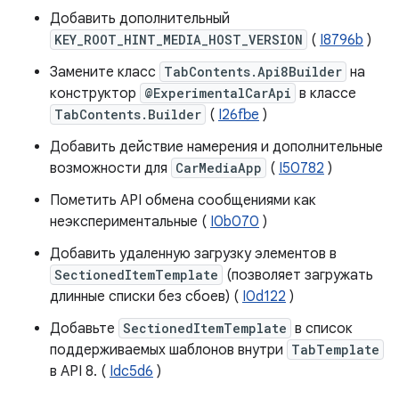
Добавить дополнительный
KEY_ROOT_HINT_MEDIA_HOST_VERSION
(
I8796b
)
Замените класс
TabContents.Api8Builder
на
конструктор
@ExperimentalCarApi
в классе
TabContents.Builder
(
I26fbe
)
Добавить действие намерения и дополнительные
возможности для
CarMediaApp
(
I50782
)
Пометить API обмена сообщениями как
неэкспериментальные (
I0b070
)
Добавить удаленную загрузку элементов в
SectionedItemTemplate
(позволяет загружать
длинные списки без сбоев) (
I0d122
)
Добавьте
SectionedItemTemplate
в список
поддерживаемых шаблонов внутри
TabTemplate
в API 8. (
Idc5d6
)