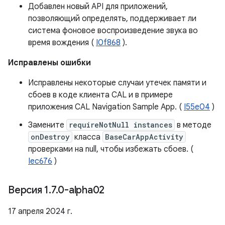
Добавлен новый API для приложений,
позволяющий определять, поддерживает ли
система фоновое воспроизведение звука во
время вождения (
I0f868
).
Исправлены ошибки
Исправлены некоторые случаи утечек памяти и
сбоев в коде клиента CAL и в примере
приложения CAL Navigation Sample App. (
I55e04
)
Замените
requireNotNull instances
в методе
onDestroy
класса
BaseCarAppActivity
проверками на null, чтобы избежать сбоев. (
Iec676
)
Версия 1
.
7
.
0-alpha02
17 апреля 2024 г.