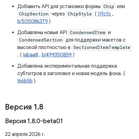
Добавить API для установки формы
Chip
или
ChipSection
через
ChipStyle
(
I1fcfc
,
b/505086379
)
Добавлены новые API
CondensedItem
и
CondensedSection
для поддержки макетов с
высокой плотностью в
SectionedItemTemplate
. (
Iabaa8
,
b/499350859
)
Добавлена ​​экспериментальная поддержка
субтитров в заголовке и новая модель фона. (
I66b5b
)
Версия 1
.
8
Версия 1
.
8
.
0-beta01
22 апреля 2026 г.