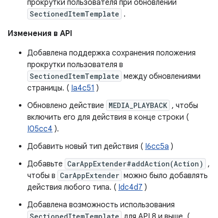
прокрутки пользователя при обновлении
SectionedItemTemplate
.
Изменения в API
Добавлена ​​поддержка сохранения положения
прокрутки пользователя в
SectionedItemTemplate
между обновлениями
страницы. (
Ia4c51
)
Обновлено действие
MEDIA_PLAYBACK
, чтобы
включить его для действия в конце строки (
I05cc4
).
Добавить новый тип действия (
I6cc5a
)
Добавьте
CarAppExtender#addAction(Action)
,
чтобы в
CarAppExtender
можно было добавлять
действия любого типа. (
Idc4d7
)
Добавлена ​​возможность использования
SectionedItemTemplate
для API 8 и выше. (