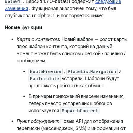
beta01
. Версия 1.7.0-beta01 содержит
следующие
изменения
. Функционал аналогичен тому, что был
опубликован в alpha01, и повторяется ниже:
Новые функции
Карта с контентом:
Новый шаблон — холст карты
плюс шаблон контента, который на данный
момент может быть списком / сеткой / панелью /
сообщением.
RoutePreview
,
PlaceListNavigation
и
MapTemplate
устарели. Шаблоны будут
продолжать работать как обычно.
В примеры приложений внесены изменения,
теперь вместо устаревших шаблонов
используется
MapWithContent
Пункт обсуждения:
Новые API для отображения
переписки (мессенджеры, SMS) и информации от