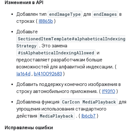
Изменения в API
Добавлен тип
endImageType
для
endImages
в
строках (
I8865b
)
Добавьте
SectionedItemTemplate#alphabeticalIndexing
Strategy
. Это замена
#isAlphabeticalIndexingAllowed
и
предоставляет разработчикам больше
возможностей для алфавитной индексации. (
Ia164d
,
b/410092683
)
Добавить поддержку конечного изображения в
строку автомобильного приложения. (
If93f0
)
Добавлена ​​функция
CarIcon MediaPlayback
для
упрощения использования стандартного
действия
MediaPlayback
. (
Ib6cb7
)
Исправлены ошибки