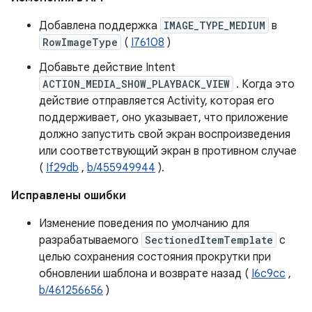
Добавлена ​​поддержка
IMAGE_TYPE_MEDIUM
в
RowImageType
(
I76108
)
Добавьте действие Intent
ACTION_MEDIA_SHOW_PLAYBACK_VIEW
. Когда это
действие отправляется Activity, которая его
поддерживает, оно указывает, что приложение
должно запустить свой экран воспроизведения
или соответствующий экран в противном случае
(
If29db
,
b/455949944
).
Исправлены ошибки
Изменение поведения по умолчанию для
разрабатываемого
SectionedItemTemplate
с
целью сохранения состояния прокрутки при
обновлении шаблона и возврате назад (
I6c9cc
,
b/461256656
)