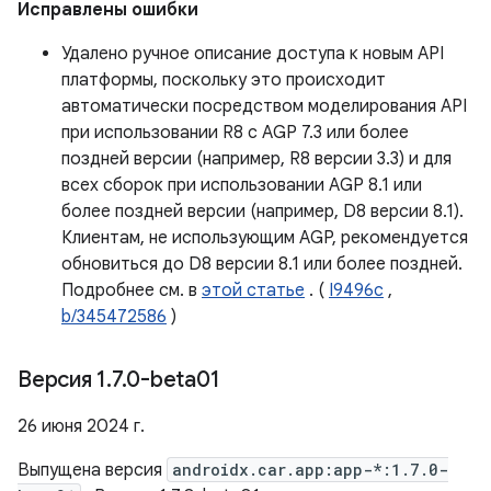
Исправлены ошибки
Удалено ручное описание доступа к новым API
платформы, поскольку это происходит
автоматически посредством моделирования API
при использовании R8 с AGP 7.3 или более
поздней версии (например, R8 версии 3.3) и для
всех сборок при использовании AGP 8.1 или
более поздней версии (например, D8 версии 8.1).
Клиентам, не использующим AGP, рекомендуется
обновиться до D8 версии 8.1 или более поздней.
Подробнее см. в
этой статье
. (
I9496c
,
b/345472586
)
Версия 1
.
7
.
0-beta01
26 июня 2024 г.
Выпущена версия
androidx.car.app:app-*:1.7.0-