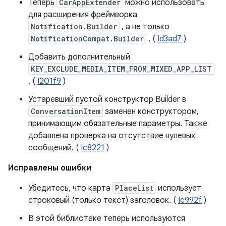
Теперь
CarAppExtender
можно использовать
для расширения фреймворка
Notification.Builder
, а не только
NotificationCompat.Builder
. (
Id3ad7
)
Добавить дополнительный
KEY_EXCLUDE_MEDIA_ITEM_FROM_MIXED_APP_LIST
. (
I201f9
)
Устаревший пустой конструктор Builder в
ConversationItem
заменен конструктором,
принимающим обязательные параметры. Также
добавлена ​​проверка на отсутствие нулевых
сообщений. (
Ic8221
)
Исправлены ошибки
Убедитесь, что карта
PlaceList
использует
строковый (только текст) заголовок. (
Ic992f
)
В этой библиотеке теперь используются