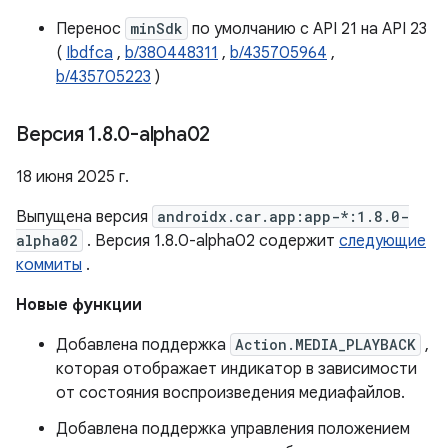
Перенос
minSdk
по умолчанию с API 21 на API 23
(
Ibdfca
,
b/380448311
,
b/435705964
,
b/435705223
)
Версия 1
.
8
.
0-alpha02
18 июня 2025 г.
Выпущена версия
androidx.car.app:app-*:1.8.0-
alpha02
. Версия 1.8.0-alpha02 содержит
следующие
коммиты
.
Новые функции
Добавлена ​​поддержка
Action.MEDIA_PLAYBACK
,
которая отображает индикатор в зависимости
от состояния воспроизведения медиафайлов.
Добавлена ​​поддержка управления положением