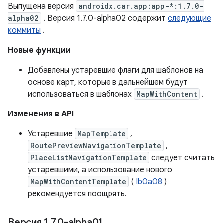
Выпущена версия
androidx.car.app:app-*:1.7.0-
alpha02
. Версия 1.7.0-alpha02 содержит
следующие
коммиты
.
Новые функции
Добавлены устаревшие флаги для шаблонов на
основе карт, которые в дальнейшем будут
использоваться в шаблонах
MapWithContent
.
Изменения в API
Устаревшие
MapTemplate
,
RoutePreviewNavigationTemplate
,
PlaceListNavigationTemplate
следует считать
устаревшими, а использование нового
MapWithContentTemplate
(
Ib0a08
)
рекомендуется поощрять.
Версия 1
.
7
.
0-alpha01