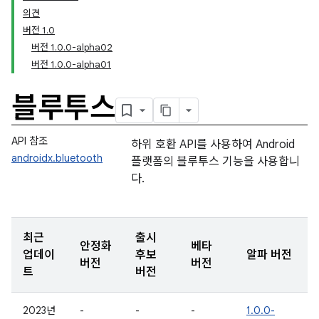
의견
버전 1.0
버전 1.0.0-alpha02
버전 1.0.0-alpha01
블루투스
API 참조
하위 호환 API를 사용하여 Android
androidx.bluetooth
플랫폼의 블루투스 기능을 사용합니
다.
최근
출시
안정화
베타
업데이
후보
알파 버전
버전
버전
트
버전
2023년
-
-
-
1.0.0-