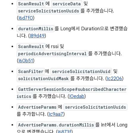
ScanResult
에
serviceData
및
serviceSolicitationUuids
를 추가했습니다.
(
I6d7f0
)
durationMillis
를 Long에서 Duration으로 변경했습
니다. (
I89d49
)
ScanResult
에 rssi 및
periodicAdvertisingInterval
를 추가했습니다.
(
I60b51
)
ScanFilter
에
serviceSolicitationUuid
및
solicitationUuidMask
를 추가했습니다. (
Ic2206
)
GattServerSessionScope#subscribedCharacter
istics
를 추가했습니다. (
I0edab
)
AdvertiseParams
에
serviceSolicitationUuids
를 추가합니다. (
Ic9aa7
)
AdvertiseParams.durationMillis
를 Int에서 Long
으로 변경했습니다. (
I6873f
)