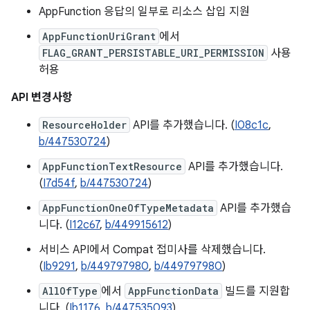
AppFunction 응답의 일부로 리소스 삽입 지원
AppFunctionUriGrant
에서
FLAG_GRANT_PERSISTABLE_URI_PERMISSION
사용
허용
API 변경사항
ResourceHolder
API를 추가했습니다. (
I08c1c
,
b/447530724
)
AppFunctionTextResource
API를 추가했습니다.
(
I7d54f
,
b/447530724
)
AppFunctionOneOfTypeMetadata
API를 추가했습
니다. (
I12c67
,
b/449915612
)
서비스 API에서 Compat 접미사를 삭제했습니다.
(
Ib9291
,
b/449797980
,
b/449797980
)
AllOfType
에서
AppFunctionData
빌드를 지원합
니다. (
Ib1176
,
b/447535093
)