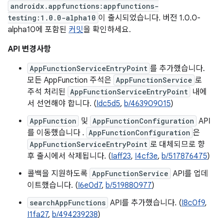
androidx.appfunctions:appfunctions-
testing:1.0.0-alpha10
이 출시되었습니다. 버전 1.0.0-
alpha10에 포함된
커밋
을 확인하세요.
API 변경사항
AppFunctionServiceEntryPoint
를 추가했습니다.
모든 AppFunction 주석은
AppFunctionService
로
주석 처리된
AppFunctionServiceEntryPoint
내에
서 선언해야 합니다. (
Idc5d5
,
b/463909015
)
AppFunction
및
AppFunctionConfiguration
API
를 이동했습니다 .
AppFunctionConfiguration
은
AppFunctionServiceEntryPoint
로 대체되므로 향
후 출시에서 삭제됩니다. (
Iaff23
,
I4cf3e
,
b/517876475
)
콜백을 지원하도록
AppFunctionService
API를 업데
이트했습니다. (
I6e0d7
,
b/519880977
)
searchAppFunctions
API를 추가했습니다. (
I8c0f9
,
I1fa27
,
b/494239238
)