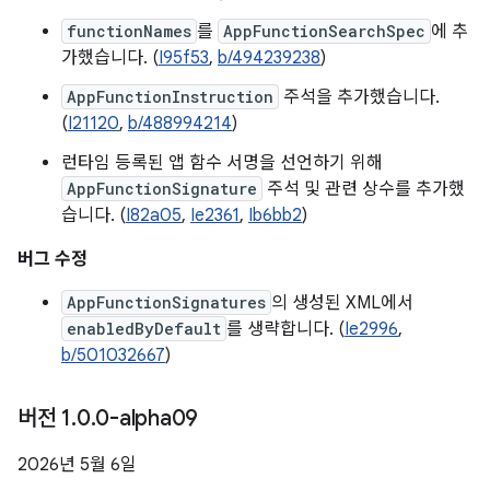
functionNames
를
AppFunctionSearchSpec
에 추
가했습니다. (
I95f53
,
b/494239238
)
AppFunctionInstruction
주석을 추가했습니다.
(
I21120
,
b/488994214
)
런타임 등록된 앱 함수 서명을 선언하기 위해
AppFunctionSignature
주석 및 관련 상수를 추가했
습니다. (
I82a05
,
Ie2361
,
Ib6bb2
)
버그 수정
AppFunctionSignatures
의 생성된 XML에서
enabledByDefault
를 생략합니다. (
Ie2996
,
b/501032667
)
버전 1
.
0
.
0-alpha09
2026년 5월 6일