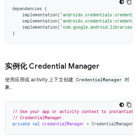
dependencies
{
implementation
(
"androidx.credentials:credentia
implementation
(
"androidx.credentials:credentia
implementation
(
"com.google.android.libraries.i
}
实例化 Credential Manager
使用应用或 activity 上下文创建
CredentialManager
对
象。
// Use your app or activity context to instantiate
// CredentialManager.
private
val
credentialManager
=
CredentialManager
.