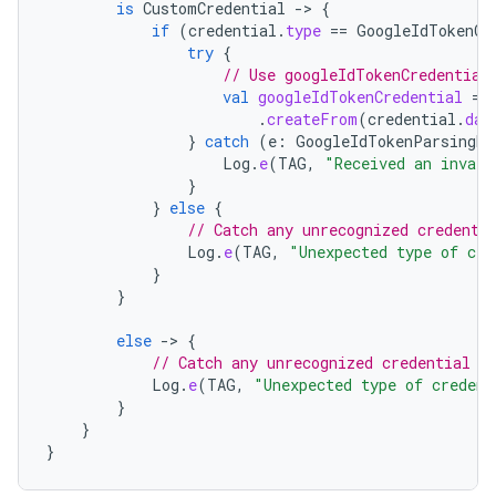
is
CustomCredential
-
>
{
if
(
credential
.
type
==
GoogleIdTokenCr
try
{
// Use googleIdTokenCredential
val
googleIdTokenCredential
=
.
createFrom
(
credential
.
dat
}
catch
(
e
:
GoogleIdTokenParsingEx
Log
.
e
(
TAG
,
"Received an invali
}
}
else
{
// Catch any unrecognized credenti
Log
.
e
(
TAG
,
"Unexpected type of cre
}
}
else
-
>
{
// Catch any unrecognized credential t
Log
.
e
(
TAG
,
"Unexpected type of credent
}
}
}