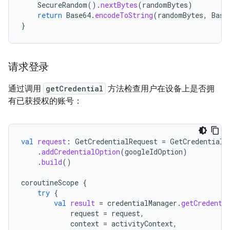
SecureRandom
().
nextBytes
(
randomBytes
)
return
Base64
.
encodeToString
(
randomBytes
,
Base
}
请求登录
通过调用
getCredential
方法检查用户在设备上是否拥
有已获授权的账号：
val
request
:
GetCredentialRequest
=
GetCredentialR
.
addCredentialOption
(
googleIdOption
)
.
build
()
coroutineScope
{
try
{
val
result
=
credentialManager
.
getCredenti
request
=
request
,
context
=
activityContext
,