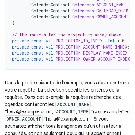
CalendarContract
.
Calendars
.
ACCOUNT_NAME
,
CalendarContract
.
Calendars
.
CALENDAR_DISPLA
CalendarContract
.
Calendars
.
OWNER_ACCOUNT
)
// The indices for the projection array above.
private
const
val
PROJECTION_ID_INDEX
:
Int
=
0
private
const
val
PROJECTION_ACCOUNT_NAME_INDEX
:
I
private
const
val
PROJECTION_DISPLAY_NAME_INDEX
:
I
private
const
val
PROJECTION_OWNER_ACCOUNT_INDEX
:
Dans la partie suivante de l'exemple, vous allez construire
votre requête. La sélection spécifie les critères de la
requête. Dans cet exemple, la requête recherche des
agendas contenant les
ACCOUNT_NAME
"hera@example.com",
ACCOUNT_TYPE
"com.example" et
OWNER_ACCOUNT
"hera@example.com". Si vous
souhaitez afficher tous les agendas qu'un utilisateur a
consultés, et non seulement ceux qui lui appartiennent,