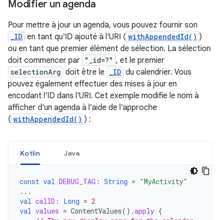
Modifier un agenda
Pour mettre à jour un agenda, vous pouvez fournir son
_ID
en tant qu'ID ajouté à l'URI (
withAppendedId()
)
ou en tant que premier élément de sélection. La sélection
doit commencer par
"_id=?"
, et le premier
selectionArg
doit être le
_ID
du calendrier. Vous
pouvez également effectuer des mises à jour en
encodant l'ID dans l'URI. Cet exemple modifie le nom à
afficher d'un agenda à l'aide de l'approche
(
withAppendedId()
) :
Kotlin
Java
const
val
DEBUG_TAG
:
String
=
"MyActivity"
...
val
calID
:
Long
=
2
val
values
=
ContentValues
().
apply
{