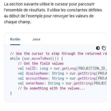
La section suivante utilise le curseur pour parcourir
l'ensemble de résultats. Il utilise les constantes définies
au début de l'exemple pour renvoyer les valeurs de
chaque champ.
Kotlin
Java
// Use the cursor to step through the returned reco
while
(
cur
.
moveToNext
())
{
// Get the field values
val
calID
:
Long
=
cur
.
getLong
(
PROJECTION_ID_IN
val
displayName
:
String
=
cur
.
getString
(
PROJEC
val
accountName
:
String
=
cur
.
getString
(
PROJEC
val
ownerName
:
String
=
cur
.
getString
(
PROJECTI
// Do something with the values...
}