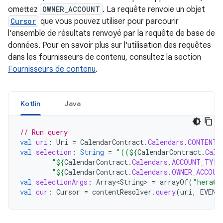
omettez
OWNER_ACCOUNT
. La requête renvoie un objet
Cursor
que vous pouvez utiliser pour parcourir
l'ensemble de résultats renvoyé par la requête de base de
données. Pour en savoir plus sur l'utilisation des requêtes
dans les fournisseurs de contenu, consultez la section
Fournisseurs de contenu
.
Kotlin
Java
// Run query
val
uri
:
Uri
=
CalendarContract
.
Calendars
.
CONTENT_
val
selection
:
String
=
"((
${
CalendarContract
.
Cale
"
${
CalendarContract
.
Calendars
.
ACCOUNT_TYPE
"
${
CalendarContract
.
Calendars
.
OWNER_ACCOUN
val
selectionArgs
:
Array<String>
=
arrayOf
(
"hera@e
val
cur
:
Cursor
=
contentResolver
.
query
(
uri
,
EVENT