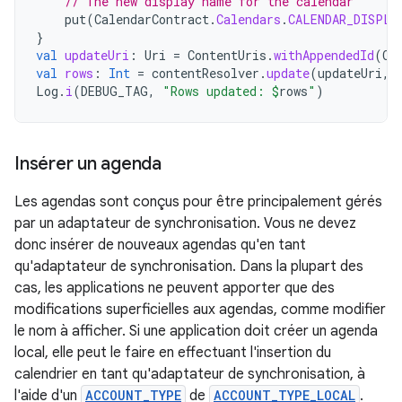
// The new display name for the calendar
put
(
CalendarContract
.
Calendars
.
CALENDAR_DISPLA
}
val
updateUri
:
Uri
=
ContentUris
.
withAppendedId
(
Ca
val
rows
:
Int
=
contentResolver
.
update
(
updateUri
,
Log
.
i
(
DEBUG_TAG
,
"Rows updated: 
$
rows
"
)
Insérer un agenda
Les agendas sont conçus pour être principalement gérés
par un adaptateur de synchronisation. Vous ne devez
donc insérer de nouveaux agendas qu'en tant
qu'adaptateur de synchronisation. Dans la plupart des
cas, les applications ne peuvent apporter que des
modifications superficielles aux agendas, comme modifier
le nom à afficher. Si une application doit créer un agenda
local, elle peut le faire en effectuant l'insertion du
calendrier en tant qu'adaptateur de synchronisation, à
l'aide d'un
ACCOUNT_TYPE
de
ACCOUNT_TYPE_LOCAL
.