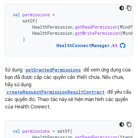
val
permissions
=
setOf
(
HealthPermission
.
getReadPermission
(
Mindful
HealthPermission
.
getWritePermission
(
Mindfu
)
HealthConnectManager
.
kt
Sử dụng
getGrantedPermissions
để xem ứng dụng của
bạn đã được cấp các quyền cần thiết chưa. Nếu chưa,
hãy sử dụng
createRequestPermissionResultContract
để yêu cầu
các quyền đó. Thao tác này sẽ hiện màn hình các quyền
của Health Connect.
val
permissions
=
setOf
(
HealthPermission
.
getReadPermission
(
StepsRe