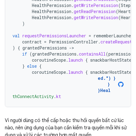
HealthPermission
.
getWritePermission
(
StepsR
HealthPermission
.
getReadPermission
(
HeartRa
HealthPermission
.
getWritePermission
(
HeartR
)
val
requestPermissionsLauncher
=
rememberLauncherF
contract
=
PermissionController
.
createRequestP
)
{
grantedPermissions
-
if
(
grantedPermissions
.
containsAll
(
permissions
coroutineScope
.
launch
{
snackbarHostState
.
}
else
{
coroutineScope
.
launch
{
snackbarHostState
.
ed."
)
}
}
}
Heal
thConnectActivity
.
kt
Vì người dùng có thể cấp hoặc thu hồi quyền bất cứ lúc
nào, nên ứng dụng của bạn cần kiểm tra quyền mỗi khi sử
dụng và xử lý các trường hợp mất quyền.