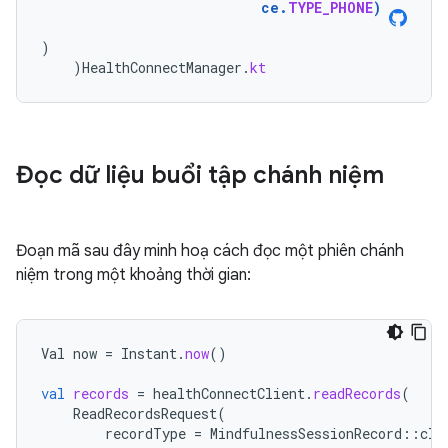
ce
.
TYPE_PHONE
)
)
)
HealthConnectManager
.
kt
Đọc dữ liệu buổi tập chánh niệm
Đoạn mã sau đây minh hoạ cách đọc một phiên chánh
niệm trong một khoảng thời gian:
Val
now
=
Instant
.
now
()
val
records
=
healthConnectClient
.
readRecords
(
ReadRecordsRequest
(
recordType
=
MindfulnessSessionRecord
::
cla