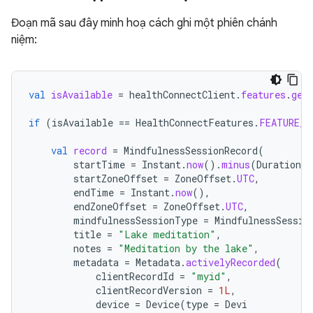
Đoạn mã sau đây minh hoạ cách ghi một phiên chánh
niệm:
val
isAvailable
=
healthConnectClient
.
features
.
get
if
(
isAvailable
==
HealthConnectFeatures
.
FEATURE_S
val
record
=
MindfulnessSessionRecord
(
startTime
=
Instant
.
now
().
minus
(
Duration
.
o
startZoneOffset
=
ZoneOffset
.
UTC
,
endTime
=
Instant
.
now
(),
endZoneOffset
=
ZoneOffset
.
UTC
,
mindfulnessSessionType
=
MindfulnessSessio
title
=
"Lake meditation"
,
notes
=
"Meditation by the lake"
,
metadata
=
Metadata
.
activelyRecorded
(
clientRecordId
=
"myid"
,
clientRecordVersion
=
1L
,
device
=
Device
(
type
=
Devi