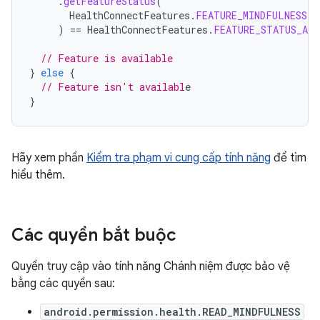
.
getFeatureStatus
(
HealthConnectFeatures
.
FEATURE_MINDFULNESS_S
)
==
HealthConnectFeatures
.
FEATURE_STATUS_AVA
// Feature is available
}
else
{
// Feature isn't availabl
}
Hãy xem phần
Kiểm tra phạm vi cung cấp tính năng
để tìm
hiểu thêm.
Các quyền bắt buộc
Quyền truy cập vào tính năng Chánh niệm được bảo vệ
bằng các quyền sau:
android.permission.health.READ_MINDFULNESS