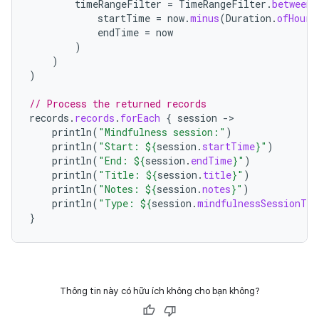
timeRangeFilter
=
TimeRangeFilter
.
between
(
startTime
=
now
.
minus
(
Duration
.
ofHours
endTime
=
now
)
)
)
// Process the returned records
records
.
records
.
forEach
{
session
-
println
(
"Mindfulness session:"
)
println
(
"Start: 
${
session
.
startTime
}
"
)
println
(
"End: 
${
session
.
endTime
}
"
)
println
(
"Title: 
${
session
.
title
}
"
)
println
(
"Notes: 
${
session
.
notes
}
"
)
pri
ntln
(
"Type: 
${
session
.
mindfulnessSessionTyp
}
Thông tin này có hữu ích không cho bạn không?