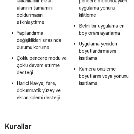
kullanılabilir ekran
pencere modundayken
alanının tamamını
uygulama yönünü
doldurmasını
kilitleme
etkinleştirme
Belirli bir uygulama en
Yapılandırma
boy oranı ayarlama
değişiklikleri sırasında
Uygulama yeniden
durumu koruma
boyutlandırmasını
Çoklu pencere modu ve
kısıtlama
çoklu devam ettirme
Kamera önizleme
desteği
boyutlarını veya yönünü
Harici klavye, fare,
kısıtlama
dokunmatik yüzey ve
ekran kalemi desteği
Kurallar