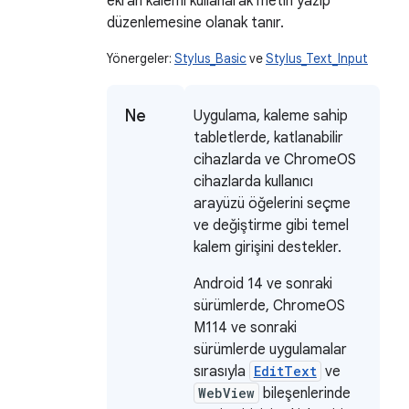
ekran kalemi kullanarak metin yazıp
düzenlemesine olanak tanır.
Yönergeler:
Stylus_Basic
ve
Stylus_Text_Input
Ne
Uygulama, kaleme sahip
tabletlerde, katlanabilir
cihazlarda ve ChromeOS
cihazlarda kullanıcı
arayüzü öğelerini seçme
ve değiştirme gibi temel
kalem girişini destekler.
Android 14 ve sonraki
sürümlerde, ChromeOS
M114 ve sonraki
sürümlerde uygulamalar
sırasıyla
EditText
ve
WebView
bileşenlerinde