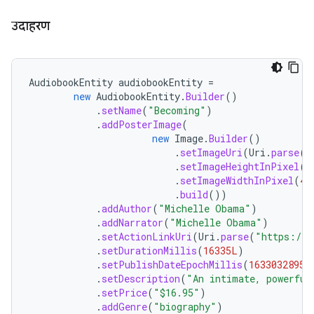
उदाहरण
AudiobookEntity
audiobookEntity
=
new
AudiobookEntity
.
Builder
()
.
setName
(
"Becoming"
)
.
addPosterImage
(
new
Image
.
Builder
()
.
setImageUri
(
Uri
.
parse
(
"
.
setImageHeightInPixel
(
9
.
setImageWidthInPixel
(
40
.
build
())
.
addAuthor
(
"Michelle Obama"
)
.
addNarrator
(
"Michelle Obama"
)
.
setActionLinkUri
(
Uri
.
parse
(
"https://p
.
setDurationMillis
(
16335L
)
.
setPublishDateEpochMillis
(
1633032895L
.
setDescription
(
"An intimate, powerful
.
setPrice
(
"$16.95"
)
.
addGenre
(
"biography"
)