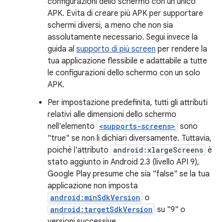
configurazioni dello schermo con un unico
APK. Evita di creare più APK per supportare
schermi diversi, a meno che non sia
assolutamente necessario. Segui invece la
guida al
supporto di più screen
per rendere la
tua applicazione flessibile e adattabile a tutte
le configurazioni dello schermo con un solo
APK.
Per impostazione predefinita, tutti gli attributi
relativi alle dimensioni dello schermo
nell'elemento
<supports-screens>
sono
"true" se non li dichiari diversamente. Tuttavia,
poiché l'attributo
android:xlargeScreens
è
stato aggiunto in Android 2.3 (livello API 9),
Google Play presume che sia "false" se la tua
applicazione non imposta
android:minSdkVersion
o
android:targetSdkVersion
su "9" o
versioni successive.