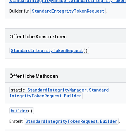
StandardIntegrityManager.StandardIntegrityTokenRe
StandardIntegrityTokenRequest
Builder für
.
Öffentliche Konstruktoren
StandardIntegrityTokenRequest
()
Öffentliche Methoden
static
Standard
Integrity
Manager
.
Standard
Integrity
Token
Request
.
Builder
builder
()
StandardIntegrityTokenRequest.Builder
Erstellt
.