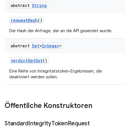
abstract
String
requestHash
()
Der Hash der Anfrage, der an die API gesendet wurde.
abstract
Set
<
Integer
>
y.model
verdictOptOut
()
Eine Reihe von Integritätstoken-Ergebnissen, die
deaktiviert werden sollen.
Öffentliche Konstruktoren
Standard
Integrity
Token
Request