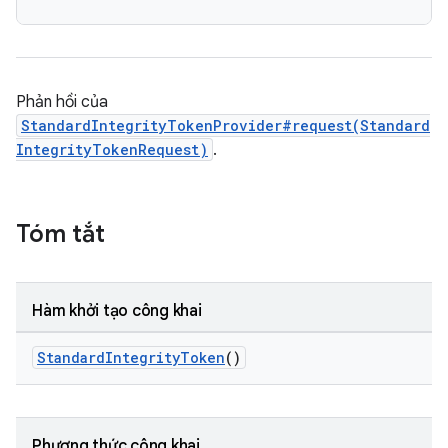
Phản hồi của
StandardIntegrityTokenProvider#request(Standard
IntegrityTokenRequest)
.
Tóm tắt
Hàm khởi tạo công khai
StandardIntegrityToken
()
Phương thức công khai