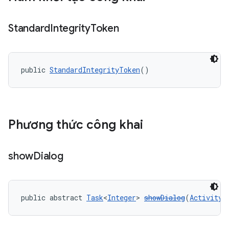
Standard
Integrity
Token
public 
StandardIntegrityToken
()
y.model
Phương thức công khai
show
Dialog
public abstract 
Task
<
Integer
> 
showDialog
(
Activity
 