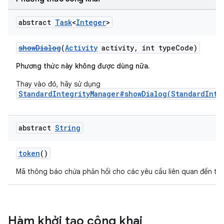
abstract
Task
<
Integer
>
showDialog
(
Activity
activity, int typeCode)
Phương thức này không được dùng nữa.
Thay vào đó, hãy sử dụng
StandardIntegrityManager#showDialog(StandardInte
abstract
String
token
()
Mã thông báo chứa phản hồi cho các yêu cầu liên quan đến tín
Hàm khởi tạo công khai