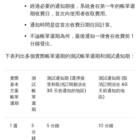
經過必要的通知期後，系統會在第一年的帳單週
期收費日，首次向使用者收取費用。
通知時間是從首次收費日期往回計算。
不論帳單週期為何，最後通知一律會在收費前 1
分鐘發出。
下表列出多個實際帳單週期的測試帳單週期和測試通知期：
實際
測
測試通知期 (選擇接
測試通知期 (取
基本
試
受和取消訂閱都須在
消訂閱須在 60
方案
帳
30 天前通知的地區)
天前通知的地
帳單
單
區)
週期
週
期
1 週
5
5 分鐘
10 分鐘
分
鐘