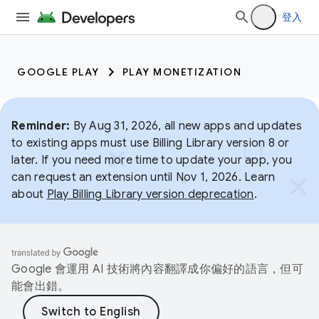
登入
GOOGLE PLAY
PLAY MONETIZATION
Reminder:
By Aug 31, 2026, all new apps and updates
to existing apps must use Billing Library version 8 or
later. If you need more time to update your app, you
can request an extension until Nov 1, 2026. Learn
about
Play Billing Library version deprecation
.
Google 會運用 AI 技術將內容翻譯成你偏好的語言，但可
能會出錯。