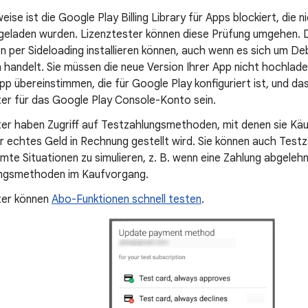
ise ist die Google Play Billing Library für Apps blockiert, die n
geladen wurden. Lizenztester können diese Prüfung umgehen. 
 per Sideloading installieren können, auch wenn es sich um D
n handelt. Sie müssen die neue Version Ihrer App nicht hochla
p übereinstimmen, die für Google Play konfiguriert ist, und d
ter für das Google Play Console-Konto sein.
ter haben Zugriff auf Testzahlungsmethoden, mit denen sie Kä
ür echtes Geld in Rechnung gestellt wird. Sie können auch Te
te Situationen zu simulieren, z. B. wenn eine Zahlung abgelehnt
ngsmethoden im Kaufvorgang.
ter können
Abo-Funktionen schnell testen
.