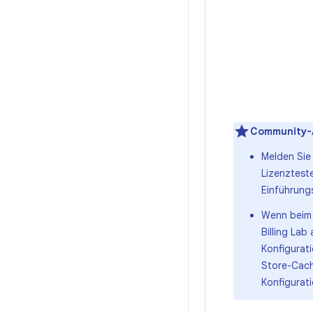
Community-
Melden Sie
Lizenzteste
Einführung
Wenn beim A
Billing La
Konfigurat
Store-Cach
Konfigurat