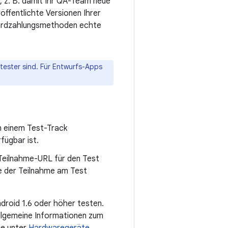
g, z. B. damit Ihr QA-Team neue
öffentlichte Versionen Ihrer
ndardzahlungsmethoden echte
tester sind. Für Entwurfs-Apps
n einem Test-Track
fügbar ist.
 Teilnahme-URL für den Test
ie der Teilnahme am Test
droid 1.6 oder höher testen.
 Allgemeine Informationen zum
ie unter
Hardwaregeräte