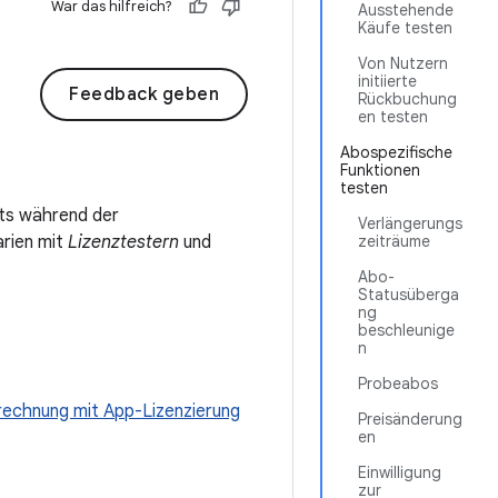
War das hilfreich?
Ausstehende
Käufe testen
Von Nutzern
initiierte
Feedback geben
Rückbuchung
en testen
Abospezifische
Funktionen
testen
sts während der
Verlängerungs
arien mit
Lizenztestern
und
zeiträume
Abo-
Statusüberga
ng
beschleunige
n
Probeabos
rechnung mit App-Lizenzierung
Preisänderung
en
Einwilligung
zur