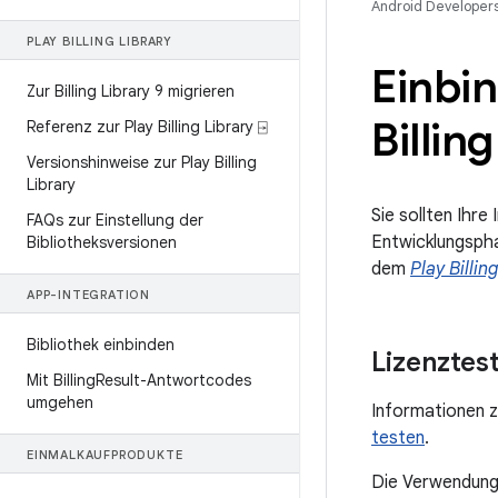
Android Developer
PLAY BILLING LIBRARY
Einbi
Zur Billing Library 9 migrieren
Billin
Referenz zur Play Billing Library ⍈
Versionshinweise zur Play Billing
Library
Sie sollten Ihr
FAQs zur Einstellung der
Entwicklungspha
Bibliotheksversionen
dem
Play Billin
APP-INTEGRATION
Bibliothek einbinden
Lizenztes
Mit Billing
Result-Antwortcodes
umgehen
Informationen z
testen
.
EINMALKAUFPRODUKTE
Die Verwendung 