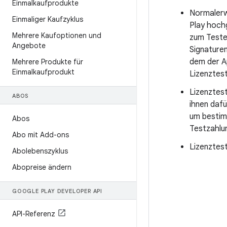
Einmalkaufprodukte
Normalerwe
Einmaliger Kaufzyklus
Play hoch
Mehrere Kaufoptionen und
zum Testen
Angebote
Signature
dem der Ap
Mehrere Produkte für
Einmalkaufprodukt
Lizenztes
Lizenztes
ABOS
ihnen daf
um bestimm
Abos
Testzahlu
Abo mit Add-ons
Lizenztes
Abolebenszyklus
Abopreise ändern
GOOGLE PLAY DEVELOPER API
API-Referenz