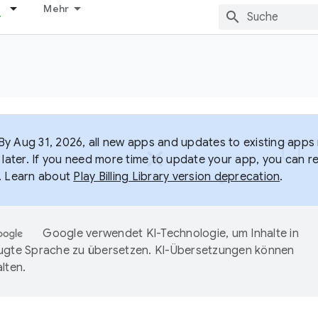
Mehr
y Aug 31, 2026, all new apps and updates to existing apps m
 later. If you need more time to update your app, you can r
. Learn about
Play Billing Library version deprecation
.
Google verwendet KI-Technologie, um Inhalte in
ugte Sprache zu übersetzen. KI-Übersetzungen können
lten.