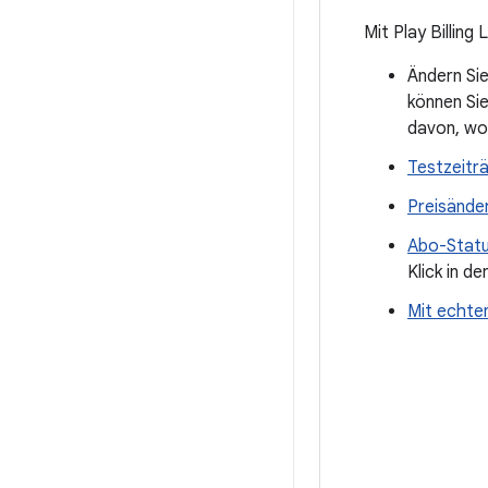
Mit Play Billing
Ändern Si
können Si
davon, wo 
Testzeitr
Preisände
Abo-Statu
Klick in 
Mit echte