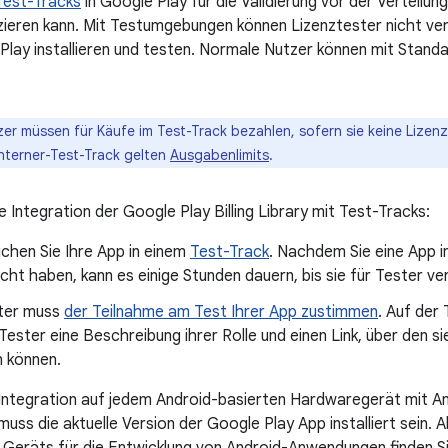
Test-Tracks
in Google Play für die Validierung vor der Verteilun
izieren kann. Mit Testumgebungen können Lizenztester nicht ver
Play installieren und testen. Normale Nutzer können mit Sta
er müssen für Käufe im Test-Track bezahlen, sofern sie keine Lizenz
Interner-Test-Track gelten
Ausgabenlimits
.
e Integration der Google Play Billing Library mit Test-Tracks:
ichen Sie Ihre App in einem
Test-Track
. Nachdem Sie eine App i
icht haben, kann es einige Stunden dauern, bis sie für Tester ver
ter muss
der Teilnahme am Test Ihrer App zustimmen
. Auf der
Tester eine Beschreibung ihrer Rolle und einen Link, über den s
 können.
 Integration auf jedem Android-basierten Hardwaregerät mit An
uss die aktuelle Version der Google Play App installiert sein.
s Geräts für die Entwicklung von Android-Anwendungen finden S