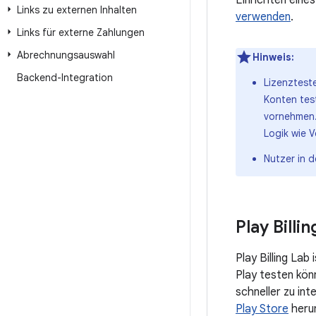
Links zu externen Inhalten
verwenden
.
Links für externe Zahlungen
Abrechnungsauswahl
Hinweis:
Backend-Integration
Lizenztest
Konten tes
vornehmen.
Logik wie 
Nutzer in d
Play Billi
Play Billing La
Play testen kön
schneller zu int
Play Store
herun