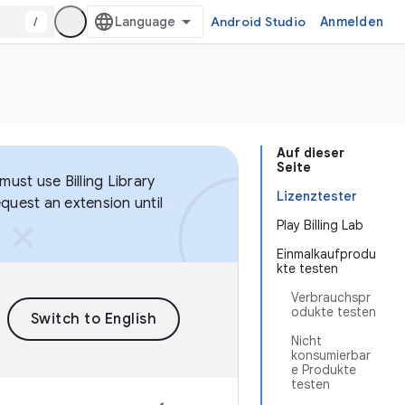
/
Android Studio
Anmelden
Auf dieser
Seite
ust use Billing Library
Lizenztester
equest an extension until
Play Billing Lab
Einmalkaufprodu
kte testen
Verbrauchspr
odukte testen
Nicht
konsumierbar
e Produkte
testen