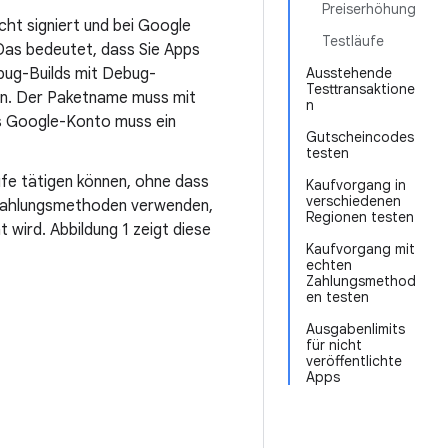
Preiserhöhung
icht signiert und bei Google
Testläufe
Das bedeutet, dass Sie Apps
ebug-Builds mit Debug-
Ausstehende
Testtransaktione
den. Der Paketname muss mit
n
as Google-Konto muss ein
Gutscheincodes
testen
ufe tätigen können, ohne dass
Kaufvorgang in
verschiedenen
stzahlungsmethoden verwenden,
Regionen testen
 wird. Abbildung 1 zeigt diese
Kaufvorgang mit
echten
Zahlungsmethod
en testen
Ausgabenlimits
für nicht
veröffentlichte
Apps