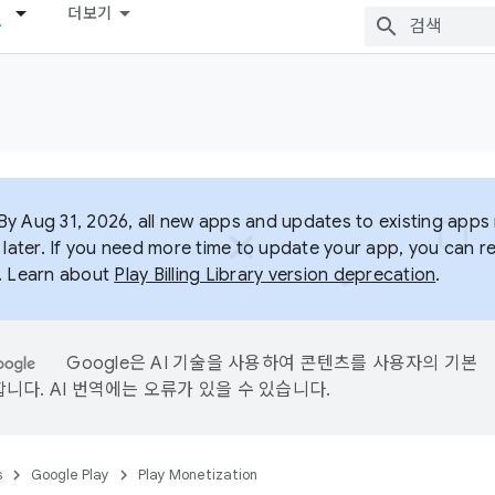
더보기
y Aug 31, 2026, all new apps and updates to existing apps m
 later. If you need more time to update your app, you can r
. Learn about
Play Billing Library version deprecation
.
Google은 AI 기술을 사용하여 콘텐츠를 사용자의 기본
니다. AI 번역에는 오류가 있을 수 있습니다.
s
Google Play
Play Monetization