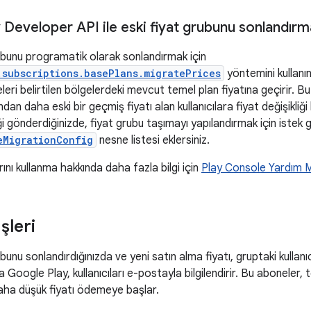
 Developer API ile eski fiyat grubunu sonlandırm
rubunu programatik olarak sonlandırmak için
.subscriptions.basePlans.migratePrices
yöntemini kullanı
eleri belirtilen bölgelerdeki mevcut temel plan fiyatına geçirir.
n daha eski bir geçmiş fiyatı alan kullanıcılara fiyat değişikliği 
eği gönderdiğinizde, fiyat grubu taşımayı yapılandırmak için istek 
eMigrationConfig
nesne listesi eklersiniz.
rını kullanma hakkında daha fazla bilgi için
Play Console Yardım 
şleri
ubunu sonlandırdığınızda ve yeni satın alma fiyatı, gruptaki kullanı
Google Play, kullanıcıları e-postayla bilgilendirir. Bu aboneler, te
ha düşük fiyatı ödemeye başlar.