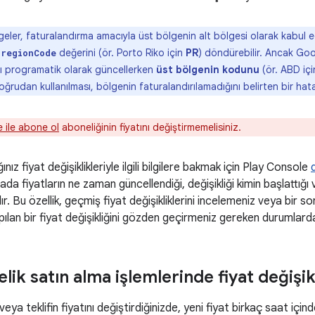
eler, faturalandırma amacıyla üst bölgenin alt bölgesi olarak kabul edi
n
değerini (ör. Porto Riko için
PR
) döndürebilir. Ancak Goo
regionCode
arı programatik olarak güncellerken
üst bölgenin kodunu
(ör. ABD iç
rudan kullanılması, bölgenin faturalandırılamadığını belirten bir hat
 ile abone ol
aboneliğinin fiyatını değiştirmemelisiniz.
ız fiyat değişiklikleriyle ilgili bilgilere bakmak için Play Console
rada fiyatların ne zaman güncellendiği, değişikliği kimin başlattığı
 alır. Bu özellik, geçmiş fiyat değişikliklerini incelemeniz veya bir
yapılan bir fiyat değişikliğini gözden geçirmeniz gereken durumlarda
lik satın alma işlemlerinde fiyat değişikl
veya teklifin fiyatını değiştirdiğinizde, yeni fiyat birkaç saat için