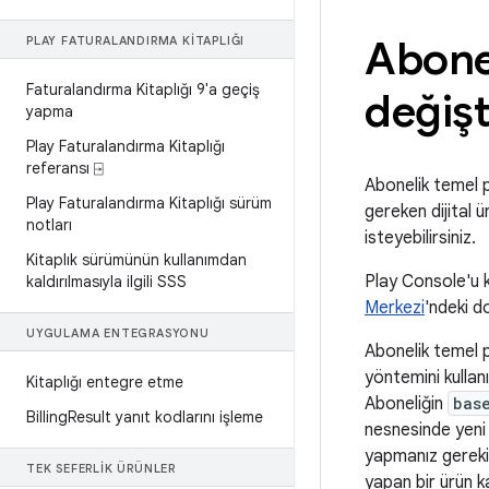
Abonel
PLAY FATURALANDIRMA KITAPLIĞI
Faturalandırma Kitaplığı 9'a geçiş
değiş
yapma
Play Faturalandırma Kitaplığı
referansı ⍈
Abonelik temel pla
Play Faturalandırma Kitaplığı sürüm
gereken dijital ü
notları
isteyebilirsiniz.
Kitaplık sürümünün kullanımdan
Play Console'u k
kaldırılmasıyla ilgili SSS
Merkezi
'ndeki d
UYGULAMA ENTEGRASYONU
Abonelik temel p
yöntemini kullan
Kitaplığı entegre etme
Aboneliğin
bas
Billing
Result yanıt kodlarını işleme
nesnesinde yeni 
yapmanız gerekiy
TEK SEFERLIK ÜRÜNLER
yapan bir ürün k