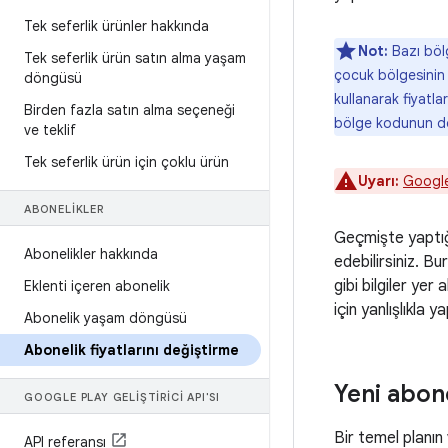
Tek seferlik ürünler hakkında
Not:
Bazı bölg
Tek seferlik ürün satın alma yaşam
çocuk bölgesini
döngüsü
kullanarak fiyatl
Birden fazla satın alma seçeneği
bölge kodunun doğ
ve teklif
Tek seferlik ürün için çoklu ürün
Uyarı:
Google
ABONELIKLER
Geçmişte yaptığın
Abonelikler hakkında
edebilirsiniz. Bu
gibi bilgiler yer
Eklenti içeren abonelik
için yanlışlıkla 
Abonelik yaşam döngüsü
Abonelik fiyatlarını değiştirme
Yeni abone
GOOGLE PLAY GELIŞTIRICI API'SI
Bir temel planın 
API referansı