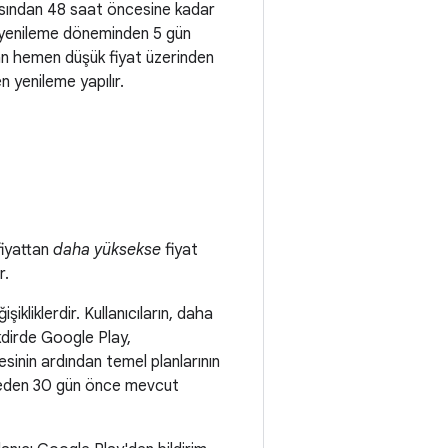
masından 48 saat öncesine kadar
aki yenileme döneminden 5 gün
dan hemen düşük fiyat üzerinden
 yenileme yapılır.
 fiyattan
daha yüksekse
fiyat
r.
işikliklerdir. Kullanıcıların, daha
akdirde Google Play,
resinin ardından temel planlarının
demeden 30 gün önce mevcut