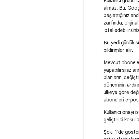
Kullanıcı grubu t
almaz. Bu, Goog
başlattığınız an
zarfında, orijina
iptal edebilirsiniz
Bu yedi günlük s
bildirimler alır.
Mevcut aboneleri
yapabilirsiniz a
planlarını değişt
döneminin ardınd
ülkeye göre değ
aboneleri e-posta
Kullanıcı onayı is
geliştirici koşull
Şekil 1'de göster