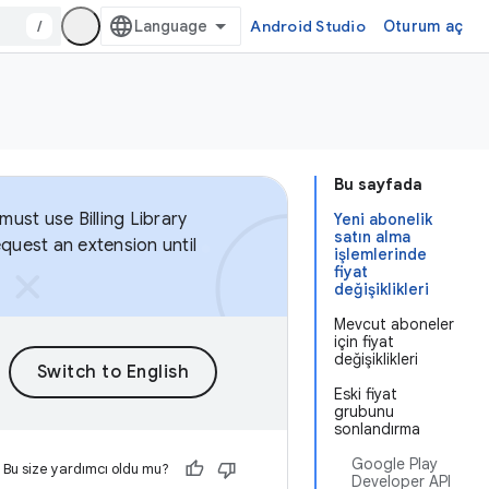
/
Android Studio
Oturum aç
Bu sayfada
ust use Billing Library
Yeni abonelik
satın alma
equest an extension until
işlemlerinde
fiyat
değişiklikleri
Mevcut aboneler
için fiyat
değişiklikleri
Eski fiyat
grubunu
sonlandırma
Google Play
Bu size yardımcı oldu mu?
Developer API