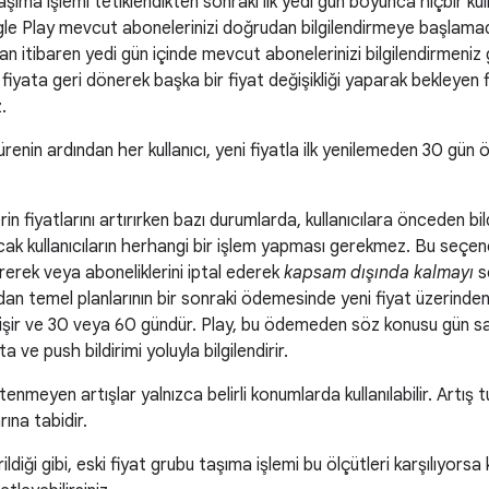
aşıma işlemi tetiklendikten sonraki ilk yedi gün boyunca hiçbir kul
le Play mevcut abonelerinizi doğrudan bilgilendirmeye başlamada
dan itibaren yedi gün içinde mevcut abonelerinizi bilgilendirmeniz 
l fiyata geri dönerek başka bir fiyat değişikliği yaparak bekleyen fiy
.
ürenin ardından her kullanıcı, yeni fiyatla ilk yenilemeden 30 g
n fiyatlarını artırırken bazı durumlarda, kullanıcılara önceden bil
ncak kullanıcıların herhangi bir işlem yapması gerekmez. Bu seçene
irerek veya aboneliklerini iptal ederek
kapsam dışında kalmayı
s
an temel planlarının bir sonraki ödemesinde yeni fiyat üzerinden ü
işir ve 30 veya 60 gündür. Play, bu ödemeden söz konusu gün s
 ve push bildirimi yoluyla bilgilendirir.
tenmeyen artışlar yalnızca belirli konumlarda kullanılabilir. Artış tutar
arına tabidir.
ildiği gibi, eski fiyat grubu taşıma işlemi bu ölçütleri karşılıyorsa