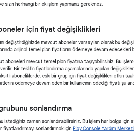
r ve sizin herhangi bir ek işlem yapmanız gerekmez.
neler için fiyat değişiklikleri
rını değiştirdiğinizde mevcut aboneler varsayılan olarak bu değiş
rında orijinal temel plan fiyatlarını ödemeye devam edecekleri bir
t aboneleri mevcut temel plan fiyatına taşıyabilirsiniz. Bu işle
verilir. Bir teklifin fiyatlandırma aşamalarında yapılan değişiklik
itli aboneliklerde, eski bir grup için fiyat değişiklikleri etkin t
sitlerini ödemeye devam eden bir kullanıcının ödediği fiyatı şu a
t grubunu sonlandırma
u istediğiniz zaman sonlandırabilirsiniz. Bu işlem her bölge için ay
ir fiyatlandırmayı sonlandırmak için
Play Console Yardım Merkezi