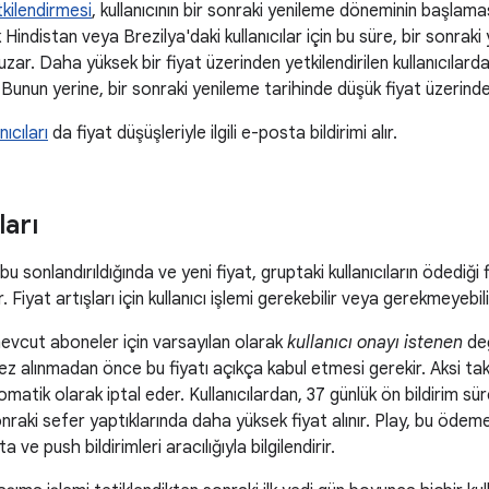
ilendirmesi
, kullanıcının bir sonraki yenileme döneminin başla
ak Hindistan veya Brezilya'daki kullanıcılar için bu süre, bir sonr
zar. Daha yüksek bir fiyat üzerinden yetkilendirilen kullanıcılar
unun yerine, bir sonraki yenileme tarihinde düşük fiyat üzerinden
ıcıları
da fiyat düşüşleriyle ilgili e-posta bildirimi alır.
ları
ubu sonlandırıldığında ve yeni fiyat, gruptaki kullanıcıların ödediği
r. Fiyat artışları için kullanıcı işlemi gerekebilir veya gerekmeyebili
 mevcut aboneler için varsayılan olarak
kullanıcı onayı istenen
değ
 kez alınmadan önce bu fiyatı açıkça kabul etmesi gerekir. Aksi t
omatik olarak iptal eder. Kullanıcılardan, 37 günlük ön bildirim sü
nraki sefer yaptıklarında daha yüksek fiyat alınır. Play, bu ö
 ve push bildirimleri aracılığıyla bilgilendirir.