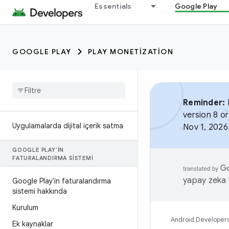
Essentials
Google Play
GOOGLE PLAY
PLAY MONETIZATION
Reminder:
B
version 8 or
Uygulamalarda dijital içerik satma
Nov 1, 2026
GOOGLE PLAY'IN
FATURALANDIRMA SISTEMI
yapay zeka t
Google Play'in faturalandırma
sistemi hakkında
Kurulum
Android Developer
Ek kaynaklar