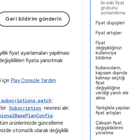
ile eski fiyat
grubunu
sonlandırma
Geri bildirim gönderin
Fiyat düşüşleri
Fiyat artışları
Fiyat
değişikliğinizi
 yıllık fiyat ayarlamaları yapılması
kullanıcıya
bildirme
 değişiklikleri fiyata yansıtmak
Kullanıcıların,
kapsam dışında
kalmayı seçtiği
i için
Play Console Yardım
fiyat
değişikliğine
verdiği yanıtı ele
alma
.subscriptions.patch
 bir
Subscription
nesnesi alır.
Yanlışlıkla yapılan
fiyat artışları
gionalBasePlanConfig
e tüm ürünlerinizde güncelleme
Çakışan fiyat
değişikliklerini
nizde otomatik olarak değişiklik
yönetme