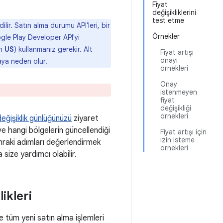
Fiyat
değişikliklerini
test etme
lir. Satın alma durumu API'leri, bir
Örnekler
gle Play Developer API'yi
in
US
) kullanmanız gerekir. Alt
Fiyat artışı
onayı
aya neden olur.
örnekleri
Onay
istenmeyen
fiyat
değişikliği
örnekleri
değişiklik günlüğünüzü
ziyaret
 ve hangi bölgelerin güncellendiği
Fiyat artışı için
izin isteme
 sonraki adımları değerlendirmek
örnekleri
 size yardımcı olabilir.
ikleri
de tüm yeni satın alma işlemleri