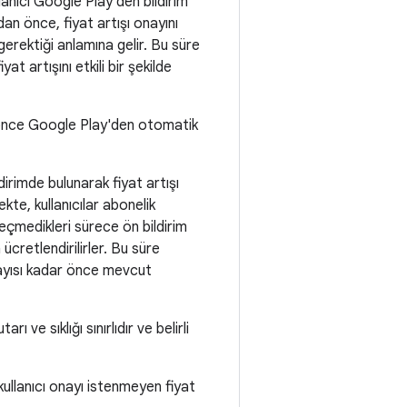
lanıcı Google Play'den bildirim
n önce, fiyat artışı onayını
gerektiği anlamına gelir. Bu süre
at artışını etkili bir şekilde
ün önce Google Play'den otomatik
dirimde bulunarak fiyat artışı
kte, kullanıcılar abonelik
eçmedikleri sürece ön bildirim
cretlendirilirler. Bu süre
ayısı kadar önce mevcut
ı ve sıklığı sınırlıdır ve belirli
 kullanıcı onayı istenmeyen fiyat