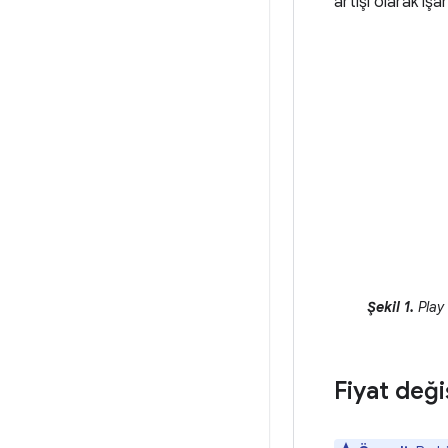
artışı olarak işar
Şekil 1.
Play 
Fiyat deği