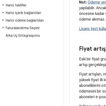
Not:
Ödeme yetk
Harici teklifler
yapılabilir. Anc
Harici içerik bağlantıları
öncesine kadar u
ödeme alınmaz. B
Harici ödeme bağlantıları
Faturalandırma Seçimi
Lisans test kullan
Arka Uç Entegrasyonu
Fiyat artış
Eski bir fiyat gr
artışı gerçekleşi
Fiyat artışları,
yüksek fiyat ilk
aboneliklerini ot
ödemesini bir so
aboneleri e-posta