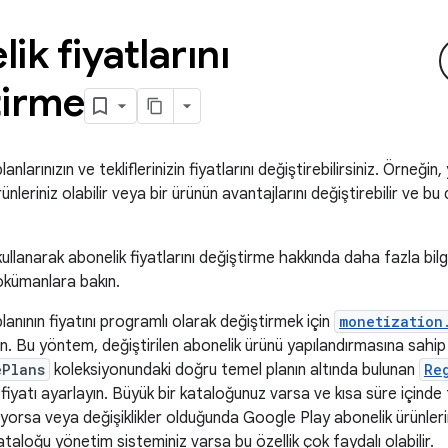
ik fiyatlarını
tirme
nlarınızın ve tekliflerinizin fiyatlarını değiştirebilirsiniz. Örneğin,
rünleriniz olabilir veya bir ürünün avantajlarını değiştirebilir ve bu
ullanarak abonelik fiyatlarını değiştirme hakkında daha fazla bilg
okümanlara bakın.
lanının fiyatını programlı olarak değiştirmek için
monetization
ın. Bu yöntem, değiştirilen abonelik ürünü yapılandırmasına sahip
ePlans
koleksiyonundaki doğru temel planın altında bulunan
Re
fiyatı ayarlayın. Büyük bir kataloğunuz varsa ve kısa süre içind
orsa veya değişiklikler olduğunda Google Play abonelik ürünleri
ataloğu yönetim sisteminiz varsa bu özellik çok faydalı olabilir.