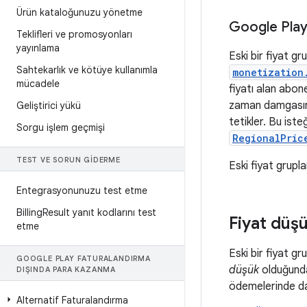
Ürün kataloğunuzu yönetme
Google Play
Teklifleri ve promosyonları
yayınlama
Eski bir fiyat g
Sahtekarlık ve kötüye kullanımla
monetization
mücadele
fiyatı alan abon
zaman damgasında
Geliştirici yükü
tetikler. Bu ist
Sorgu işlem geçmişi
RegionalPric
TEST VE SORUN GIDERME
Eski fiyat grupla
Entegrasyonunuzu test etme
Billing
Result yanıt kodlarını test
Fiyat düşü
etme
Eski bir fiyat gr
GOOGLE PLAY FATURALANDIRMA
düşük
olduğunda 
DIŞINDA PARA KAZANMA
ödemelerinde da
Alternatif Faturalandırma