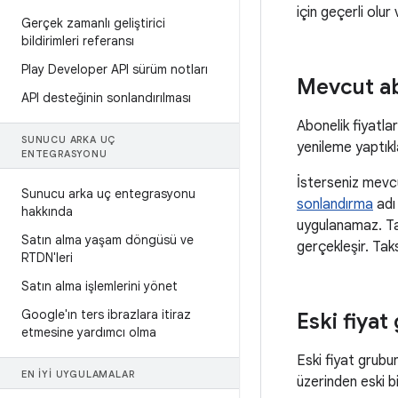
için geçerli olu
Gerçek zamanlı geliştirici
bildirimleri referansı
Play Developer API sürüm notları
Mevcut abo
API desteğinin sonlandırılması
Abonelik fiyatla
SUNUCU ARKA UÇ
yenileme yaptıkla
ENTEGRASYONU
İsterseniz mevcu
Sunucu arka uç entegrasyonu
sonlandırma
adı 
hakkında
uygulanamaz. Taks
Satın alma yaşam döngüsü ve
gerçekleşir. Tak
RTDN'leri
Satın alma işlemlerini yönet
Google'ın ters ibrazlara itiraz
Eski fiya
etmesine yardımcı olma
Eski fiyat grubun
EN IYI UYGULAMALAR
üzerinden eski b