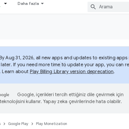
Daha fazla
y Aug 31, 2026, all new apps and updates to existing apps m
 later. If you need more time to update your app, you can r
. Learn about
Play Billing Library version deprecation
.
Google, içerikleri tercih ettiğiniz dile çevirmek için
eknolojisini kullanır. Yapay zeka çevirilerinde hata olabilir.
s
Google Play
Play Monetization