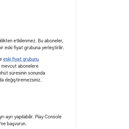
iklikten etkilenmez. Bu aboneler,
 eski fiyat grubuna yerleştirilir.
me
eski fiyat grubunu
ler mevcut abonelere
aahhüt süresinin sonunda
nda değiştiremezsiniz.
rı ayrı yapılabilir. Play Console
'ne başvurun.