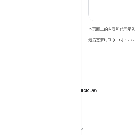
本页面上的内容和代码示
最后更新时间 (UTC)：202
X
在 X 上关注 @AndroidDev
关于 ANDROID
发现