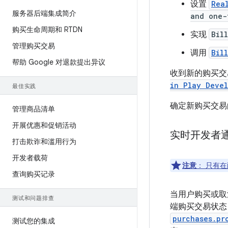
设置
Rea
服务器后端集成简介
and one-
购买生命周期和 RTDN
实现
Bil
管理购买交易
调用
Bil
帮助 Google 对退款提出异议
收到新的购买
in Play Devel
最佳实践
确定新购买交易
管理商品清单
开展优惠和促销活动
实时开发者
打击欺诈和滥用行为
开发者载荷
注意
：
只有在
查询购买记录
当用户购买或取消
测试和问题排查
端购买交易状
purchases.pr
测试您的集成