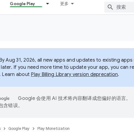
Google Play
更多
y Aug 31, 2026, all new apps and updates to existing apps m
 later. If you need more time to update your app, you can r
. Learn about
Play Billing Library version deprecation
.
Google 会使用 AI 技术将内容翻译成您偏好的语言。
能包含错误。
s
Google Play
Play Monetization