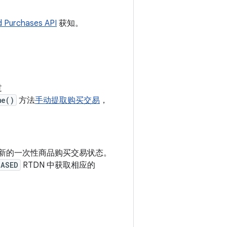
d Purchases API
获知。
过
me()
方法
手动提取购买交易
，
新的一次性商品购买交易状态。
HASED
RTDN 中获取相应的