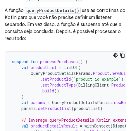
A função
queryProductDetails()
usa as corrotinas do
Kotlin para que você não precise definir um listener
separado. Em vez disso, a função é suspensa até que a
consulta seja concluída. Depois, é possível processar o
resultado:
suspend
fun
processPurchases
()
{
val
productList
=
listOf
(
QueryProductDetailsParams
.
Product
.
newBuild
.
setProductId
(
"product_id_example"
)
.
setProductType
(
BillingClient
.
ProductT
.
build
()
)
val
params
=
QueryProductDetailsParams
.
newBuil
params
.
setProductList
(
productList
)
// leverage queryProductDetails Kotlin extensi
val
productDetailsResult
=
withContext
(
Dispatc