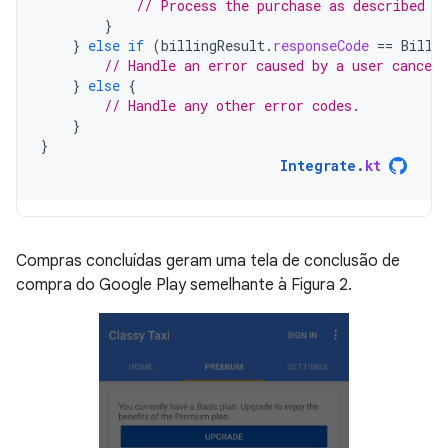
// Process the purchase as described i
}
}
else
if
(
billingResult
.
responseCode
==
Billi
// Handle an error caused by a user canceli
}
else
{
// Handle any other error codes.
}
}
Integrate
.
kt
Compras concluídas geram uma tela de conclusão de
compra do Google Play semelhante à Figura 2.