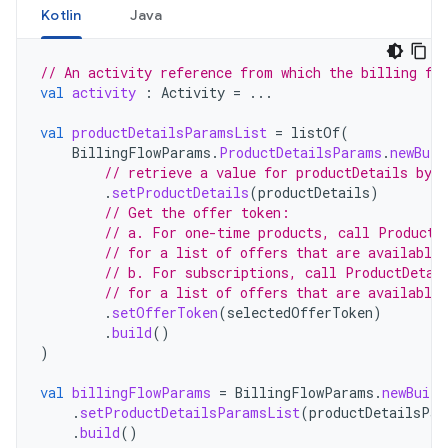
Kotlin
Java
// An activity reference from which the billing fl
val
activity
:
Activity
=
...
val
productDetailsParamsList
=
listOf
(
BillingFlowParams
.
ProductDetailsParams
.
newBuil
// retrieve a value for productDetails by 
.
setProductDetails
(
productDetails
)
// Get the offer token:
// a. For one-time products, call ProductD
// for a list of offers that are available 
// b. For subscriptions, call ProductDetai
// for a list of offers that are available 
.
setOfferToken
(
selectedOfferToken
)
.
build
()
)
val
billingFlowParams
=
BillingFlowParams
.
newBuild
.
setProductDetailsParamsList
(
productDetailsPar
.
build
()