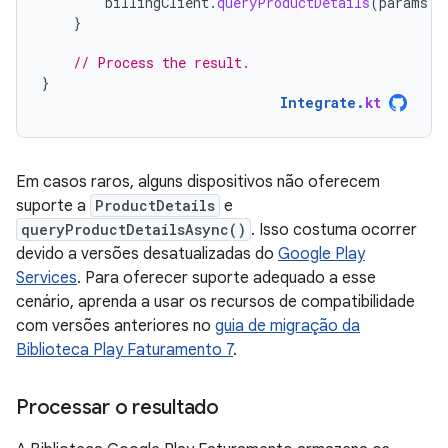
billingClient
.
queryProductDetails
(
params
.
b
}
// Process the result.
}
Integrate
.
kt
Em casos raros, alguns dispositivos não oferecem
suporte a
ProductDetails
e
queryProductDetailsAsync()
. Isso costuma ocorrer
devido a versões desatualizadas do
Google Play
Services
. Para oferecer suporte adequado a esse
cenário, aprenda a usar os recursos de compatibilidade
com versões anteriores no
guia de migração da
Biblioteca Play Faturamento 7
.
Processar o resultado