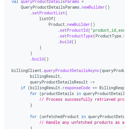
val
queryProductDetailsParams
=
QueryProductDetailsParams
.
newBuilder
()
.
setProductList
(
listOf
(
Product
.
newBuilder
()
.
setProductId
(
"product_id_exam
.
setProductType
(
ProductType
.
SU
.
build
()
)
)
.
build
()
billingClient
.
queryProductDetailsAsync
(
queryProduc
billingResult
,
queryProductDetailsResult
-
if
(
billingResult
.
responseCode
==
BillingRespo
for
(
productDetails
in
queryProductDetails
// Process successfully retrieved prod
}
for
(
unfetchedProduct
in
queryProductDetai
// Handle any unfetched products as app
}