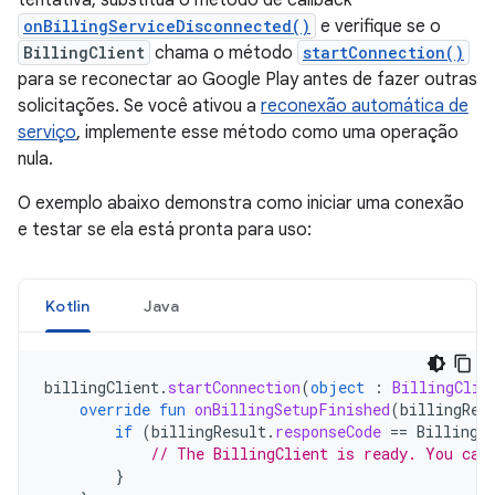
tentativa, substitua o método de callback
onBillingServiceDisconnected()
e verifique se o
BillingClient
chama o método
startConnection()
para se reconectar ao Google Play antes de fazer outras
solicitações. Se você ativou a
reconexão automática de
serviço
, implemente esse método como uma operação
nula.
O exemplo abaixo demonstra como iniciar uma conexão
e testar se ela está pronta para uso:
Kotlin
Java
billingClient
.
startConnection
(
object
:
BillingClie
override
fun
onBillingSetupFinished
(
billingRes
if
(
billingResult
.
responseCode
==
BillingR
// The BillingClient is ready. You can
}