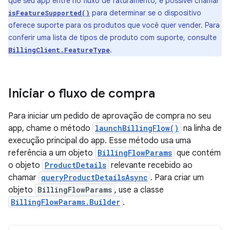
que seu app entre no fluxo de faturamento, é possível chamar
para determinar se o dispositivo
isFeatureSupported()
oferece suporte para os produtos que você quer vender. Para
conferir uma lista de tipos de produto com suporte, consulte
.
BillingClient.FeatureType
Iniciar o fluxo de compra
Para iniciar um pedido de aprovação de compra no seu
app, chame o método
launchBillingFlow()
na linha de
execução principal do app. Esse método usa uma
referência a um objeto
BillingFlowParams
que contém
o objeto
ProductDetails
relevante recebido ao
chamar
queryProductDetailsAsync
. Para criar um
objeto
BillingFlowParams
, use a classe
BillingFlowParams.Builder
.