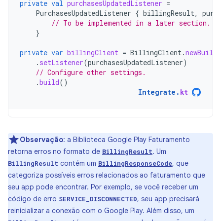
private
val
purchasesUpdatedListener
=
PurchasesUpdatedListener
{
billingResult
,
purc
// To be implemented in a later section.
}
private
var
billingClient
=
BillingClient
.
newBuilde
.
setListener
(
purchasesUpdatedListener
)
// Configure other settings.
.
build
()
Integrate
.
kt
Observação
:
a Biblioteca Google Play Faturamento
retorna erros no formato de
. Um
BillingResult
contém um
, que
BillingResult
BillingResponseCode
categoriza possíveis erros relacionados ao faturamento que
seu app pode encontrar. Por exemplo, se você receber um
código de erro
, seu app precisará
SERVICE_DISCONNECTED
reinicializar a conexão com o Google Play. Além disso, um