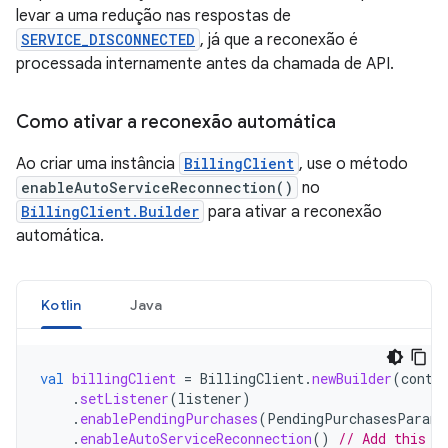
levar a uma redução nas respostas de
SERVICE_DISCONNECTED
, já que a reconexão é
processada internamente antes da chamada de API.
Como ativar a reconexão automática
Ao criar uma instância
BillingClient
, use o método
enableAutoServiceReconnection()
no
BillingClient.Builder
para ativar a reconexão
automática.
Kotlin
Java
val
billingClient
=
BillingClient
.
newBuilder
(
conte
.
setListener
(
listener
)
.
enablePendingPurchases
(
PendingPurchasesParams
.
enableAutoServiceReconnection
()
// Add this l