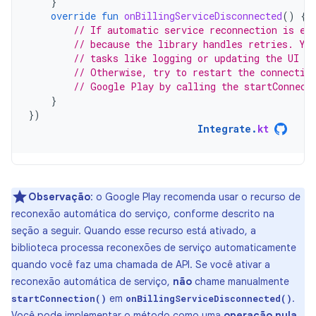
}
override
fun
onBillingServiceDisconnected
()
{
// If automatic service reconnection is en
// because the library handles retries. Yo
// tasks like logging or updating the UI to
// Otherwise, try to restart the connectio
// Google Play by calling the startConnect
}
})
Integrate
.
kt
Observação
:
o Google Play recomenda usar o recurso de
reconexão automática do serviço, conforme descrito na
seção a seguir. Quando esse recurso está ativado, a
biblioteca processa reconexões de serviço automaticamente
quando você faz uma chamada de API. Se você ativar a
reconexão automática de serviço,
não
chame manualmente
em
.
startConnection()
onBillingServiceDisconnected()
Você pode implementar o método como uma
operação nula