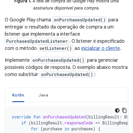
Figura 1.
A tela de compra do Google Play mostra uma
assinatura disponível para compra.
O Google Play chama
onPurchasesUpdated()
para
entregar o resultado da operação de compra a um
listener que implementa a interface
PurchasesUpdatedListener
. O listener é especificado
com o método
setListener()
ao
inicializar o cliente
.
Implemente
onPurchasesUpdated()
para gerenciar
possíveis códigos de resposta. O exemplo abaixo mostra
como substituir
onPurchasesUpdated()
:
Kotlin
Java
override
fun
onPurchasesUpdated
(
billingResult
:
Bil
if
(
billingResult
.
responseCode
==
BillingRespo
for
(
purchase
in
purchases
)
{