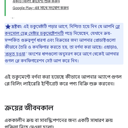
একটি বিলিং ক্লায়েন্ট শুরু করুন
Google Play-এর সাথে সংযোগ করুন
দ্রষ্টব্য:
এই ডকুমেন্টটি পড়ার আগে, নিশ্চিত হয়ে নিন যে আপনি
প্লে
কনসোল হেল্প সেন্টার ডকুমেন্টেশনটি
পড়ে নিয়েছেন, যেখানে ক্রয়-
সম্পর্কিত গুরুত্বপূর্ণ ধারণা এবং বিক্রয়ের জন্য আপনার প্রোডাক্টগুলো
কীভাবে তৈরি ও কনফিগার করতে হয়, তা বর্ণনা করা আছে। এছাড়াও,
'প্রস্তুত হওয়া
' অংশের ধাপগুলো অনুসরণ করে আগে থেকেই আপনার
গুগল প্লে কনফিগারেশন সেট আপ করে নিন।
এই ডকুমেন্টে বর্ণনা করা হয়েছে কীভাবে আপনার অ্যাপে গুগল
প্লে বিলিং লাইব্রেরি ইন্টিগ্রেট করে পণ্য বিক্রি শুরু করবেন।
ক্রয়ের জীবনকাল
এককালীন ক্রয় বা সাবস্ক্রিপশনের জন্য একটি সাধারণ ক্রয়
প্রক্রিয়া নিচে দেওয়া হলো।