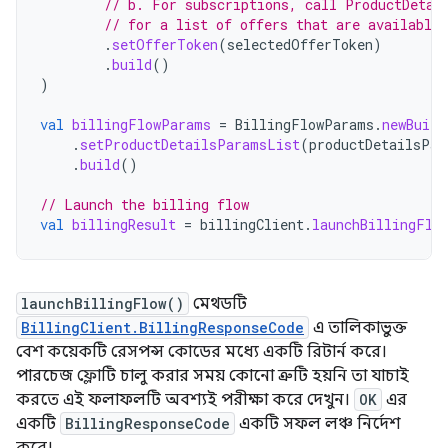
// b. For subscriptions, call ProductDetai
// for a list of offers that are available 
.
setOfferToken
(
selectedOfferToken
)
.
build
()
)
val
billingFlowParams
=
BillingFlowParams
.
newBuild
.
setProductDetailsParamsList
(
productDetailsPar
.
build
()
// Launch the billing flow
val
billingResult
=
billingClient
.
launchBillingFlo
launchBillingFlow()
মেথডটি
BillingClient.BillingResponseCode
এ তালিকাভুক্ত
বেশ কয়েকটি রেসপন্স কোডের মধ্যে একটি রিটার্ন করে।
পারচেজ ফ্লোটি চালু করার সময় কোনো ত্রুটি হয়নি তা যাচাই
করতে এই ফলাফলটি অবশ্যই পরীক্ষা করে দেখুন।
OK
এর
একটি
BillingResponseCode
একটি সফল লঞ্চ নির্দেশ