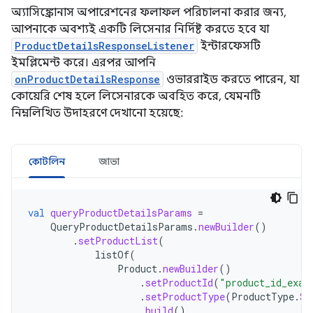
অ্যাসিঙ্ক্রোনাস অপারেশনের ফলাফল পরিচালনা করার জন্য,
আপনাকে অবশ্যই একটি লিসেনার নির্দিষ্ট করতে হবে যা
ProductDetailsResponseListener
ইন্টারফেসটি
ইমপ্লিমেন্ট করে। এরপর আপনি
onProductDetailsResponse
ওভাররাইড করতে পারেন, যা
কোয়েরি শেষ হলে লিসেনারকে অবহিত করে, যেমনটি
নিম্নলিখিত উদাহরণে দেখানো হয়েছে:
কোটলিন
জাভা
val
queryProductDetailsParams
=
QueryProductDetailsParams
.
newBuilder
()
.
setProductList
(
listOf
(
Product
.
newBuilder
()
.
setProductId
(
"product_id_exam
.
setProductType
(
ProductType
.
SU
.
build
()