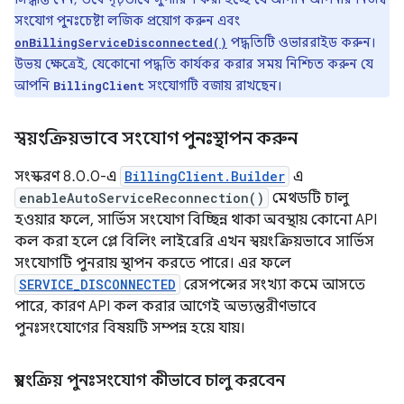
সংযোগ পুনঃচেষ্টা লজিক প্রয়োগ করুন এবং
পদ্ধতিটি ওভাররাইড করুন।
onBillingServiceDisconnected()
উভয় ক্ষেত্রেই, যেকোনো পদ্ধতি কার্যকর করার সময় নিশ্চিত করুন যে
আপনি
সংযোগটি বজায় রাখছেন।
BillingClient
স্বয়ংক্রিয়ভাবে সংযোগ পুনঃস্থাপন করুন
সংস্করণ 8.0.0-এ
BillingClient.Builder
এ
enableAutoServiceReconnection()
মেথডটি চালু
হওয়ার ফলে, সার্ভিস সংযোগ বিচ্ছিন্ন থাকা অবস্থায় কোনো API
কল করা হলে প্লে বিলিং লাইব্রেরি এখন স্বয়ংক্রিয়ভাবে সার্ভিস
সংযোগটি পুনরায় স্থাপন করতে পারে। এর ফলে
SERVICE_DISCONNECTED
রেসপন্সের সংখ্যা কমে আসতে
পারে, কারণ API কল করার আগেই অভ্যন্তরীণভাবে
পুনঃসংযোগের বিষয়টি সম্পন্ন হয়ে যায়।
স্বয়ংক্রিয় পুনঃসংযোগ কীভাবে চালু করবেন