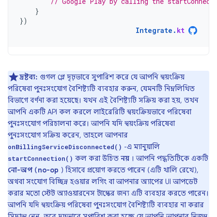
// Google Play by calling the startConnect
}
})
Integrate
.
kt
দ্রষ্টব্য:
গুগল প্লে দৃঢ়ভাবে সুপারিশ করে যে আপনি স্বয়ংক্রিয়
পরিষেবা পুনঃসংযোগ বৈশিষ্ট্যটি ব্যবহার করুন, যেমনটি নিম্নলিখিত
বিভাগে বর্ণনা করা হয়েছে। যখন এই বৈশিষ্ট্যটি সক্রিয় করা হয়, তখন
আপনি একটি API কল করলে লাইব্রেরিটি স্বয়ংক্রিয়ভাবে পরিষেবা
পুনঃসংযোগ পরিচালনা করে। আপনি যদি স্বয়ংক্রিয় পরিষেবা
পুনঃসংযোগ সক্রিয় করেন, তাহলে আপনার
-এ ম্যানুয়ালি
onBillingServiceDisconnected()
কল করা উচিত
নয়
। আপনি পদ্ধতিটিকে একটি
startConnection()
নো-অপ (no-op
) হিসাবে প্রয়োগ করতে পারেন (এটি খালি রেখে),
অথবা সংযোগ বিচ্ছিন্ন হওয়ার লগিং বা আপনার অ্যাপের UI আপডেট
করার মতো স্টেট অ্যাওয়ারনেস টাস্কের জন্য এটি ব্যবহার করতে পারেন।
আপনি যদি স্বয়ংক্রিয় পরিষেবা পুনঃসংযোগ বৈশিষ্ট্যটি ব্যবহার না করার
সিদ্ধান্ত নেন, তবে দৃঢ়ভাবে সুপারিশ করা হচ্ছে যে আপনি আপনার নিজস্ব