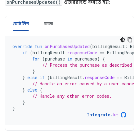
onPurchasesUpdated()
ওভাররাইড করতে হয়:
কোটলিন
জাভা
override
fun
onPurchasesUpdated
(
billingResult
:
Bil
if
(
billingResult
.
responseCode
==
BillingRespo
for
(
purchase
in
purchases
)
{
// Process the purchase as described i
}
}
else
if
(
billingResult
.
responseCode
==
Billi
// Handle an error caused by a user canceli
}
else
{
// Handle any other error codes.
}
}
Integrate
.
kt