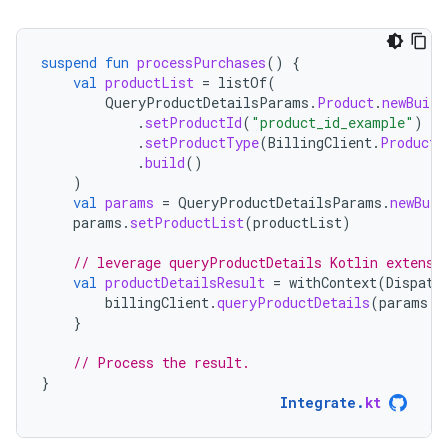
suspend
fun
processPurchases
()
{
val
productList
=
listOf
(
QueryProductDetailsParams
.
Product
.
newBuild
.
setProductId
(
"product_id_example"
)
.
setProductType
(
BillingClient
.
ProductT
.
build
()
)
val
params
=
QueryProductDetailsParams
.
newBuil
params
.
setProductList
(
productList
)
// leverage queryProductDetails Kotlin extensi
val
productDetailsResult
=
withContext
(
Dispatc
billingClient
.
queryProductDetails
(
params
.
b
}
// Process the result.
}
Integrate
.
kt