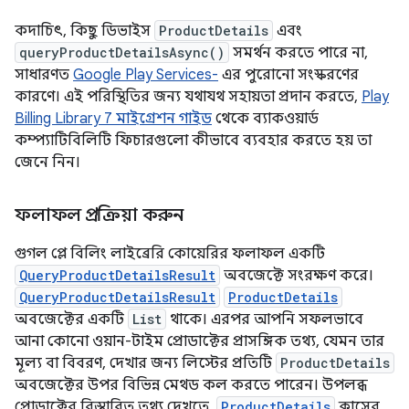
কদাচিৎ, কিছু ডিভাইস
ProductDetails
এবং
queryProductDetailsAsync()
সমর্থন করতে পারে না,
সাধারণত
Google Play Services-
এর পুরোনো সংস্করণের
কারণে। এই পরিস্থিতির জন্য যথাযথ সহায়তা প্রদান করতে,
Play
Billing Library 7 মাইগ্রেশন গাইড
থেকে ব্যাকওয়ার্ড
কম্প্যাটিবিলিটি ফিচারগুলো কীভাবে ব্যবহার করতে হয় তা
জেনে নিন।
ফলাফল প্রক্রিয়া করুন
গুগল প্লে বিলিং লাইব্রেরি কোয়েরির ফলাফল একটি
QueryProductDetailsResult
অবজেক্টে সংরক্ষণ করে।
QueryProductDetailsResult
ProductDetails
অবজেক্টের একটি
List
থাকে। এরপর আপনি সফলভাবে
আনা কোনো ওয়ান-টাইম প্রোডাক্টের প্রাসঙ্গিক তথ্য, যেমন তার
মূল্য বা বিবরণ, দেখার জন্য লিস্টের প্রতিটি
ProductDetails
অবজেক্টের উপর বিভিন্ন মেথড কল করতে পারেন। উপলব্ধ
প্রোডাক্টের বিস্তারিত তথ্য দেখতে,
ProductDetails
ক্লাসের