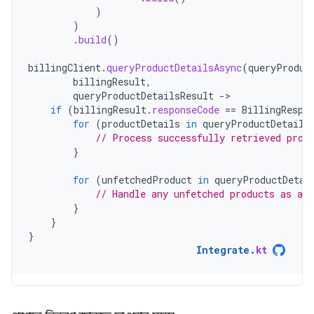
)
)
.
build
()
billingClient
.
queryProductDetailsAsync
(
queryProduc
billingResult
,
queryProductDetailsResult
-
if
(
billingResult
.
responseCode
==
BillingRespo
for
(
productDetails
in
queryProductDetails
// Process successfully retrieved prod
}
for
(
unfetchedProduct
in
queryProductDetai
// Handle any unfetched products as app
}
}
}
Integrate
.
kt