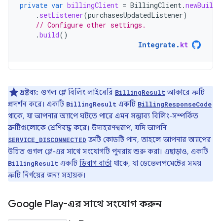
private
var
billingClient
=
BillingClient
.
newBuilde
.
setListener
(
purchasesUpdatedListener
)
// Configure other settings.
.
build
()
Integrate
.
kt
দ্রষ্টব্য:
গুগল প্লে বিলিং লাইব্রেরি
আকারে ত্রুটি
BillingResult
প্রদর্শন করে। একটি
একটি
BillingResult
BillingResponseCode
থাকে, যা আপনার অ্যাপে ঘটতে পারে এমন সম্ভাব্য বিলিং-সম্পর্কিত
ত্রুটিগুলোকে শ্রেণিবদ্ধ করে। উদাহরণস্বরূপ, যদি আপনি
ত্রুটি কোডটি পান, তাহলে আপনার অ্যাপের
SERVICE_DISCONNECTED
উচিত গুগল প্লে-এর সাথে সংযোগটি পুনরায় শুরু করা। এছাড়াও, একটি
একটি
ডিবাগ বার্তা
থাকে, যা ডেভেলপমেন্টের সময়
BillingResult
ত্রুটি নির্ণয়ের জন্য সহায়ক।
Google Play-এর সাথে সংযোগ করুন