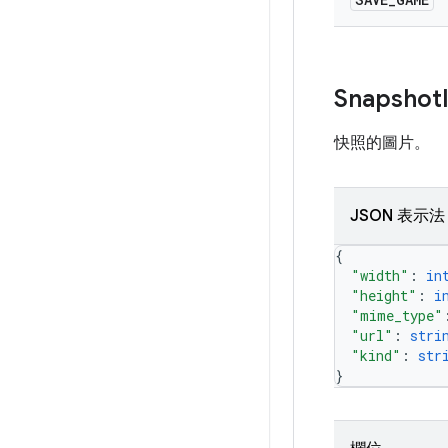
Snapshot
快照的圖片。
JSON 表示法
{
"width"
: 
in
"height"
: 
i
"mime_type"
"url"
: 
stri
"kind"
: 
str
}