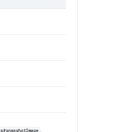
es#snapshotImage
。