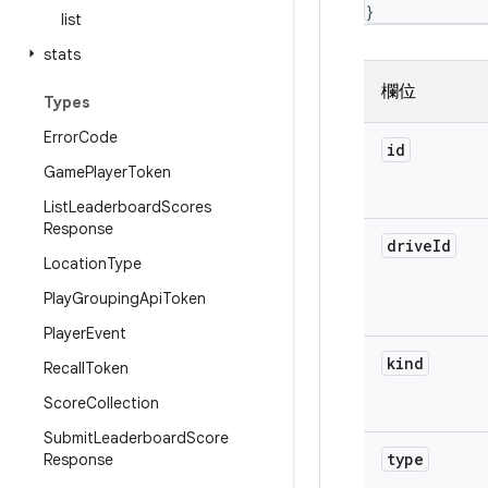
}
list
stats
欄位
Types
Error
Code
id
Game
Player
Token
List
Leaderboard
Scores
Response
drive
Id
Location
Type
Play
Grouping
Api
Token
Player
Event
kind
Recall
Token
Score
Collection
Submit
Leaderboard
Score
type
Response