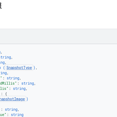
照
g
,
string
,
ing
,
m (
SnapshotType
)
,
ring
,
n"
: 
string
,
edMillis"
: 
string
,
llis"
: 
string
,
"
: 
{
napshotImage
)
"
: 
string
,
lue"
: 
string