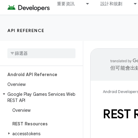
重要資訊
設計和規劃
API REFERENCE
但可能會出
Android API Reference
Overview
Android Developer
Google Play Games Services Web
REST API
REST 
Overview
REST Resources
accesstokens