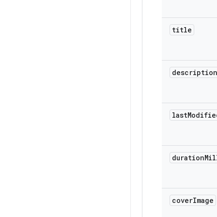
title
descriptio
last
Modifie
duration
Mil
cover
Image