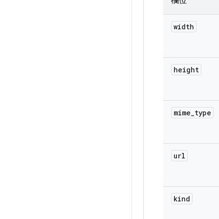
欄位
width
height
mime
_
type
url
kind