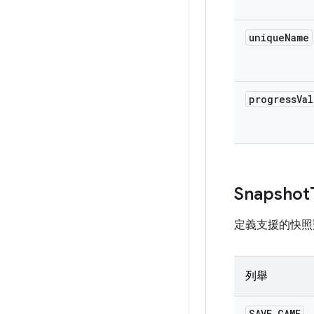
unique
Name
progress
Val
Snapshot
定義支援的快照
列舉
SAVE
_
GAME