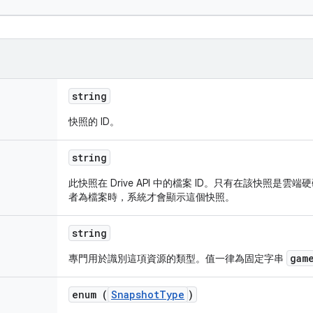
string
快照的 ID。
string
此快照在 Drive API 中的檔案 ID。只有在該快照是
者為檔案時，系統才會顯示這個快照。
string
gam
專門用於識別這項資源的類型。值一律為固定字串
enum (
SnapshotType
)