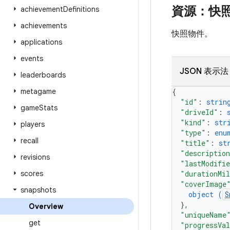
資源：快
achievement
Definitions
achievements
快照物件。
applications
events
JSON 表示法
leaderboards
metagame
{
"id"
: 
strin
game
Stats
"driveId"
: 
"kind"
: 
str
players
"type"
: 
enu
recall
"title"
: 
st
"descriptio
revisions
"lastModifi
scores
"durationMi
"coverImage
snapshots
object (
S
}
,
Overview
"uniqueName
get
"progressVa