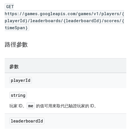
GET
https://games.googleapis.com/games/v1/players/{
playerId}/leaderboards/{leaderboardId}/scores/{
timeSpan}
路徑參數
參數
player
Id
string
me
玩家 ID。
的值可用來取代已驗證玩家的 ID。
leaderboard
Id