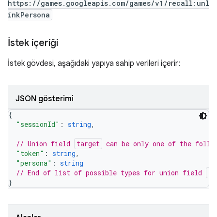
https://games.googleapis.com/games/v1/recall:unl
inkPersona
İstek içeriği
İstek gövdesi, aşağıdaki yapıya sahip verileri içerir:
JSON gösterimi
{
"sessionId"
: 
string
,
// Union field 
target
 can be only one of the follo
"token"
: 
string
,
"persona"
: 
string
// End of list of possible types for union field 
ta
}