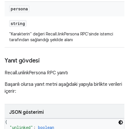
persona
string
"Karakterin" değeri Recall.linkPersona RPC'sinde istemci
tarafından sağlandığı şekilde alanı
Yanıt gövdesi
Recall.unlinkPersona RPC yanıtı
Başarılı olursa yanıt metni aşağıdaki yapıyla birlikte verileri
içerir:
JSON gösterimi
{
"unlinked"
: 
boolean