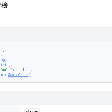
行榜
ing
,
g
,
ing
,
string
,
efault"
: 
boolean
,
um (
ScoreOrder
)
string