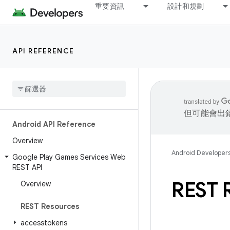
重要資訊
設計和規劃
API REFERENCE
但可能會出
Android API Reference
Overview
Android Developer
Google Play Games Services Web
REST API
REST 
Overview
REST Resources
accesstokens