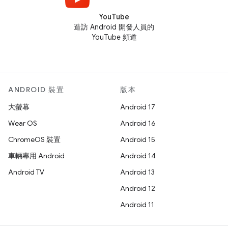
YouTube
造訪 Android 開發人員的
YouTube 頻道
ANDROID 裝置
版本
大螢幕
Android 17
Wear OS
Android 16
ChromeOS 裝置
Android 15
車輛專用 Android
Android 14
Android TV
Android 13
Android 12
Android 11