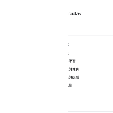
X
在 X 中追蹤 @AndroidDev
深入瞭解 ANDROID
探索
Android
遊戲
企業專用 Android
機器學習
安全性
健康與健身
原始碼
相機與媒體
新聞
隱私權
網誌
5G
Podcast