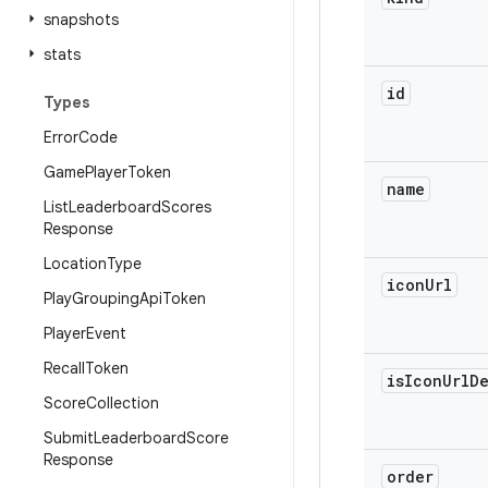
snapshots
stats
id
Types
Error
Code
Game
Player
Token
name
List
Leaderboard
Scores
Response
Location
Type
icon
Url
Play
Grouping
Api
Token
Player
Event
Recall
Token
is
Icon
Url
De
Score
Collection
Submit
Leaderboard
Score
Response
order