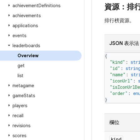
資源：排
achievement
Definitions
achievements
排行榜資源。
applications
events
JSON 表示法
leaderboards
Overview
{
"kind"
: 
str
get
"id"
: 
strin
"name"
: 
str
list
"iconUrl"
: 
metagame
"isIconUrlD
"order"
: 
en
game
Stats
}
players
recall
欄位
revisions
scores
kind