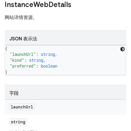
Instance
Web
Details
网站详情资源。
JSON 表示法
{
"launchUrl"
: 
string
,
"kind"
: 
string
,
"preferred"
: 
boolean
}
字段
launch
Url
string