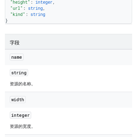
"height"
: 
integer
,
"url"
: 
string
,
"kind"
: 
string
}
字段
name
string
资源的名称。
width
integer
资源的宽度。