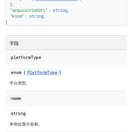
}
,
"acquisitionUri"
: 
string
,
"kind"
: 
string
}
字段
platform
Type
enum (
PlatformType
)
平台类型。
name
string
本地化显示名称。