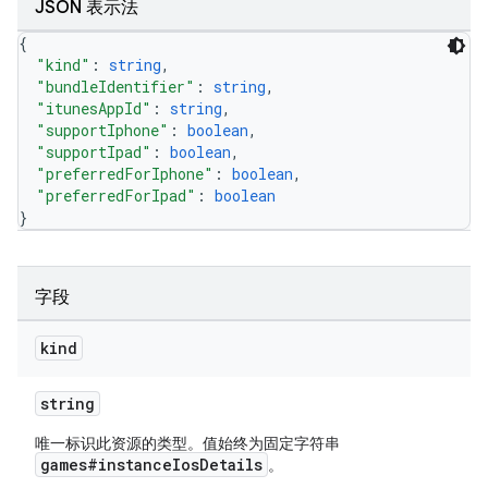
JSON 表示法
{
"kind"
: 
string
,
"bundleIdentifier"
: 
string
,
"itunesAppId"
: 
string
,
"supportIphone"
: 
boolean
,
"supportIpad"
: 
boolean
,
"preferredForIphone"
: 
boolean
,
"preferredForIpad"
: 
boolean
}
字段
kind
string
唯一标识此资源的类型。值始终为固定字符串
games#instanceIosDetails
。