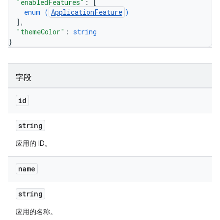
"enabledFeatures"
: 
[
enum (
ApplicationFeature
)
]
,
"themeColor"
: 
string
}
字段
id
string
应用的 ID。
name
string
应用的名称。