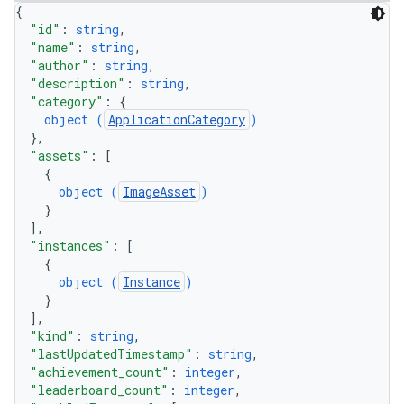
{
"id"
: 
string
,
"name"
: 
string
,
"author"
: 
string
,
"description"
: 
string
,
"category"
: 
{
object (
ApplicationCategory
)
}
,
"assets"
: 
[
{
object (
ImageAsset
)
}
]
,
"instances"
: 
[
{
object (
Instance
)
}
]
,
"kind"
: 
string
,
"lastUpdatedTimestamp"
: 
string
,
"achievement_count"
: 
integer
,
"leaderboard_count"
: 
integer
,