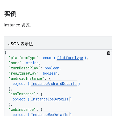
实例
Instance 资源。
JSON 表示法
{
"platformType"
: 
enum (
PlatformType
)
,
"name"
: 
string
,
"turnBasedPlay"
: 
boolean
,
"realtimePlay"
: 
boolean
,
"androidInstance"
: 
{
object (
InstanceAndroidDetails
)
}
,
"iosInstance"
: 
{
object (
InstanceIosDetails
)
}
,
"webInstance"
: 
{
object (
InstanceWebDetails
)