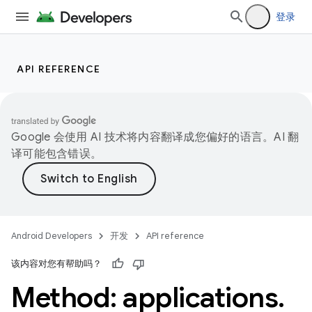
登录
API REFERENCE
Google 会使用 AI 技术将内容翻译成您偏好的语言。AI 翻
译可能包含错误。
Android Developers
开发
API reference
该内容对您有帮助吗？
Method: applications
.