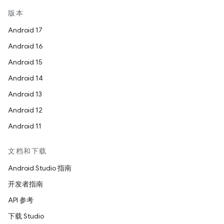
版本
Android 17
Android 16
Android 15
Android 14
Android 13
Android 12
Android 11
文档和下载
Android Studio 指南
开发者指南
API 参考
下载 Studio