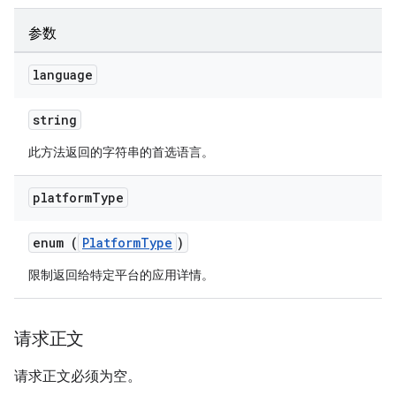
参数
language
string
此方法返回的字符串的首选语言。
platform
Type
enum (
PlatformType
)
限制返回给特定平台的应用详情。
请求正文
请求正文必须为空。