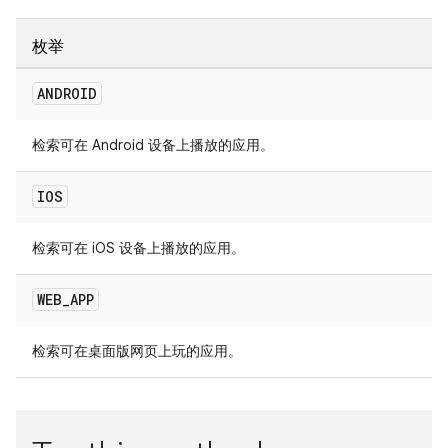
枚举
ANDROID
检索可在 Android 设备上播放的应用。
IOS
检索可在 iOS 设备上播放的应用。
WEB
_
APP
检索可在桌面版网页上玩的应用。