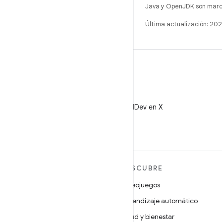
Java y OpenJDK son marca
Última actualización: 2
X
Sigue a @AndroidDev en X
MÁS ANDROID
DESCUBRE
Android
Videojuegos
Android para empresas
Aprendizaje automático
Seguridad
Salud y bienestar