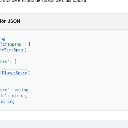
ursos de entrada de tablas de clasificación.
ión JSON
ing
,
eTimeSpans"
: 
[
reTimeSpan
)
ores"
: 
[
(
PlayerScore
)
core"
: 
string
,
dId"
: 
string
,
 
string