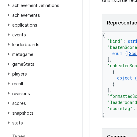
Una lista de rec
achievement
Definitions
achievements
Representac
applications
events
{
"kind"
: 
str
leaderboards
"beatenScor
enum (
Sco
metagame
]
,
game
Stats
"unbeatenSc
{
players
object 
recall
}
]
,
revisions
"formattedS
"leaderboar
scores
"scoreTag"
:
snapshots
}
stats
Types