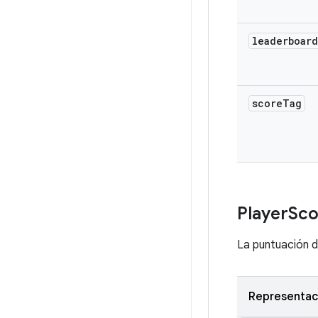
leaderboard
score
Tag
Player
Sco
La puntuación d
Representac