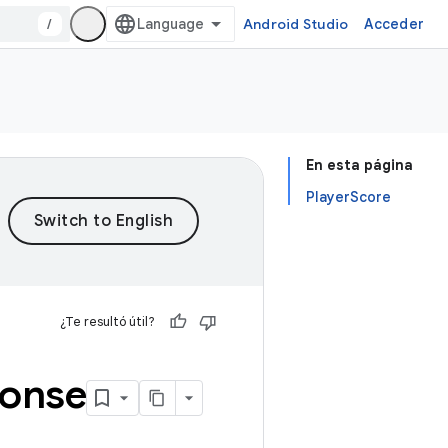
/
Android Studio
Acceder
En esta página
PlayerScore
¿Te resultó útil?
onse