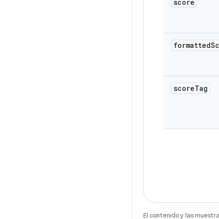
score
formatted
S
score
Tag
El contenido y las muestr