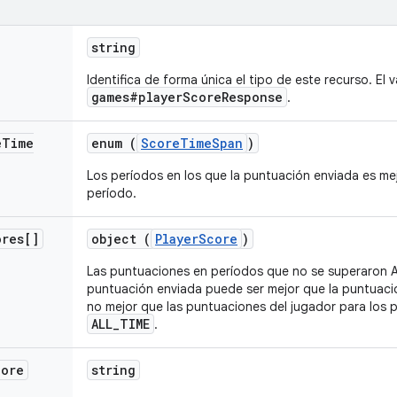
string
Identifica de forma única el tipo de este recurso. El v
games#playerScoreResponse
.
e
Time
enum (
ScoreTimeSpan
)
Los períodos en los que la puntuación enviada es mej
período.
ores[]
object (
PlayerScore
)
Las puntuaciones en períodos que no se superaron A
puntuación enviada puede ser mejor que la puntuac
no mejor que las puntuaciones del jugador para los
ALL_TIME
.
core
string