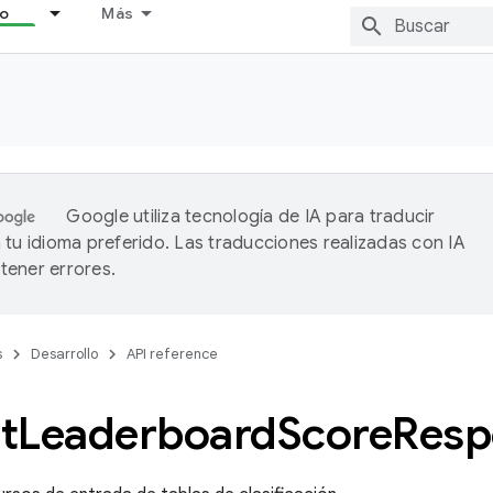
lo
Más
Google utiliza tecnología de IA para traducir
 tu idioma preferido. Las traducciones realizadas con IA
ener errores.
s
Desarrollo
API reference
t
Leaderboard
Score
Resp