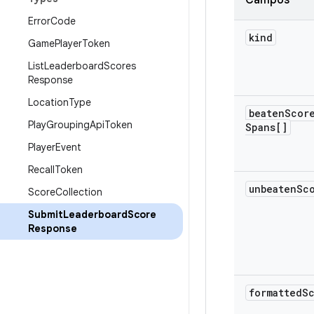
Campos
Error
Code
kind
Game
Player
Token
List
Leaderboard
Scores
Response
Location
Type
beaten
Scor
Play
Grouping
Api
Token
Spans[]
Player
Event
Recall
Token
unbeaten
Sc
Score
Collection
Submit
Leaderboard
Score
Response
formatted
S