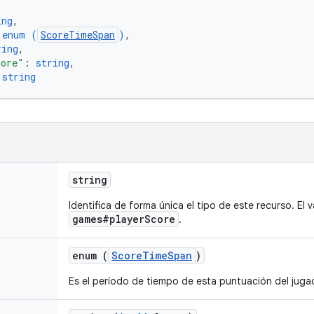
ing
,
 
enum (
ScoreTimeSpan
)
,
ring
,
core"
: 
string
,
 
string
string
Identifica de forma única el tipo de este recurso. El v
games#playerScore
.
enum (
ScoreTimeSpan
)
Es el período de tiempo de esta puntuación del juga